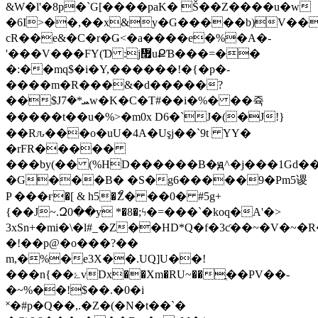
&W�l'�8p�`G[����paK� Š��Z����u�w
�6I>��,��x&y�G�����b)V����
cR��e&�C�r�Ǥ˂�a����e�%�A�-
'���V���FY(Ɗ :j៯uՔƁ���=��
�:��mq$�i�Y,������!�{�p�-
����m�R���&�d�����?
��$Jܚ*�7w�K�C�T#��i�%� ��쥭
�����t��u�%>�m0x D6�`J�(�J!}
��Rԉ���o�uU�4A�Uşj��`9t YY�
�rFR�����
���by(�� (%HD������B�ԭ^�j���1Gd�
�G���B� �S�g6�����9�Pm5谡
P ���ғ�[ & h5�ޯZ� ��0� #5g+
{��J~.Զ0��y *�8�;ϟ�=���`�koq�A'�>
3xSn+�mi�\�l#_�Z��HD*Q�f�3ƈ��
~�V�~�
�!��p@�o���?��
m,�%�e3X��.UQ]U��!
���n{��ۓvDx��Xm�RU~��ֳ��PV��-
�~%��!$��.�0�i
˟�#p�Q��,.�Z�(�N�t��`�