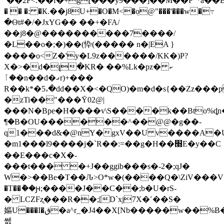
`��2F<.��f�+g[���͑y9���]��M��F"*a��Bu
� � �: �К.��j8U+�O�M<�ܴo@"���'���w�߹
�Ɵt#�/�JxYG�� ��+�FA/
��j8�@����������7����/
�L��o�;�)��(忰(����� n�|EA }
����o<Z�'y�L9z������/KK�)P?
X�>�d�լ�KR� ��%Lk�pz�ކ
�ٱ�n��d�ގr)+���
R��k*�5،�dd��X�<�QO)�m�d�s{��Zz���p
�zTi��"���Ȳ02@|
���N�Bpe�H����v\S����k��Bto%ȡn�e�
¶�B�OU������^��@@�g��-
q1���d&�@nY�gxV��U v����A�U;H�
�m1���l9����j�`R��:=��g�H��׭E�y��C
��E���c�X�-
���t��� �+J��ggib���s�-2�;qJ�
W�>��Be�T��Ԉ>O*w�(����Q�\ZiV���V�
�T��ު��ԩ;����J��C��;b�U�rS-
� LCZFʐ���R��;[D`xj7X�˹��S�
嫗U���I�ق�a^r_�J4��X[Nb�����w��%B��^%��~8�qxs�vS�ZRÖ�Rx���
쎖