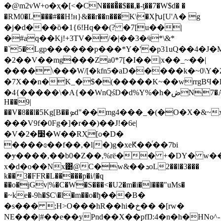
�@m2vW+o�ҳ�[<�CN����ͣ�$��,�-ƫ��7�W$d� �
�RM0�L���#��H!ʜ}&��r��n���K\�Xխ[U'A� g
�j�d���ȍ�1{6!Hq��(? �7[u��|
�#aq��Kj!+3TV�/�|��3�ӵ*\&*
�`5�Lgp������p���*Y�'�p31uQ��4�J�M�
�2��V��mg���Za0*7[�I��|х��_~��|
���� \���W/[�kfn5�aD�����k�~0\Y�Z&���
�7X��n�K_�$�(�����K~��wrrgBϤ
�4{�����\�A{��WnQśD�d%Y%�h�ڞN7�A�
H��9|
��V�8��l�5Kg[B��ܤd"��mg4�
���V9f�0Fg�]�r��
)��J!�6e|
�V�2�׹�W��RҲ[o�D�
����ɞ��f��,�l|�)g�xeԞ��ͬ��7bi
�ɏ����,��b0�Z��,%rё�� +�DY� w��
x�d�o��Nx͹@C�w&��ܖoL2��l�3���
k��3�FFR�L�����p�i/|�q
��o�jGv|%�C�W�S���<�U2�m�i�l���"uMs�
�~ke�-9h�$C\�l�m��o�ђ���B�
�s��� ;H>O���hR��hi�خ�� �[rw�
NE���|#��e��yPnd��X��pfŊ:4�n�h�HNo^-