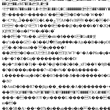
��Q��,eM7�E�aR,��
^*��9h7��hk��^L�+�1��1Q�C1�������f]\�
夒+���� 0+����dr`���9�D�%d� W��?
�>Ϲ*Rʗ,ڭٚ���{�L��ݘ` A#�Fe3hV��G��F��d�'����V�([G��[�e
D^�r�Q^0 Y1���6���@�p���k�Y�2Q�
)QC�m�F*W�s�ͣ�c�ͪ
l��P�`*Rs��.:a�ɵlσ�$���I.�Gu�|�셋
�n"n���G~�3��Մ�ൡ���e�A|n��B�4�p
y �-�3�mx4��` �q����?
��2�O�mCU .B��T[f.W`ا^�^�A�P6o�q���B���X�ʥ��;�
k�=�T�Z�Gq�'������Pu�l�D/
�p�*:H�H�T(�~��7�@�I0�2�8�_xF3��V�9jB�
�?�i0���u����7+4D�v%�`��&�� ���-
L�����vaq�4�C��0/3��$�-$��4�����0
�\N?
I�Am D�0��R7��jIqx��_���;�A�[�����
��TiQF���c%�7��U������7Ȗ����KG�9��L(Xh9�ztj�F��Ђ�R�ڏ7��|:����,
���<����⒡Y�yr����L\����X����
ю��
�K�5R�A>��=�07k�p��ߘ��o�n���m.�����ʍ�r9�a(y:��;��1���UڙL�V[��'-