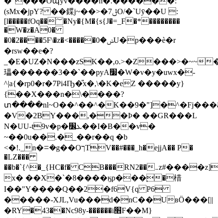
�"���Oպyv����n�.������:
(sMx�jpY? ��鍱j~��>�ݪ7O/�`Uӯ��U :
[l�����fOq��؅�Ny�{M�{s{J�=_F�*��������
�W�z�A0�
�0�2����5F\�z�<�����ݭ�0U�p���ѐ�r
�rsw��e�?
_�E�UZ�N���zSK��,o.>�Z���>�~~
瓃������3��`��pyA׷�W�v�y�uwx�-
^|a{�rp0�r�7Pi4Ҧ�̎x�,\�K�eZ �����y}
{��X���n�\����?
տ����nl~O��^��^�K��9�"]�^�Fj���ã���7�k�
�V�2BY���,��Ϸ� ��GR���L
N�UU-t9v�p�ܥ׼��I�B��v�
~��0u��.�_��r��q �b
<�!._n�ꘌ�g��OךTV��#���_h�ejjA�� P�
�LZ���
��b�`{^�_{HC�f� CB���RN2��܅z#����z]��Z��#�+P�c�jd
x� ��X�`�8����ӄp���֚�棤
I��"Y����Q��2�f6V{q P6
�����-XJL,Vu���d�nC��UвӦ���[||
�RY�43��Nc98y-������i׫F��M}