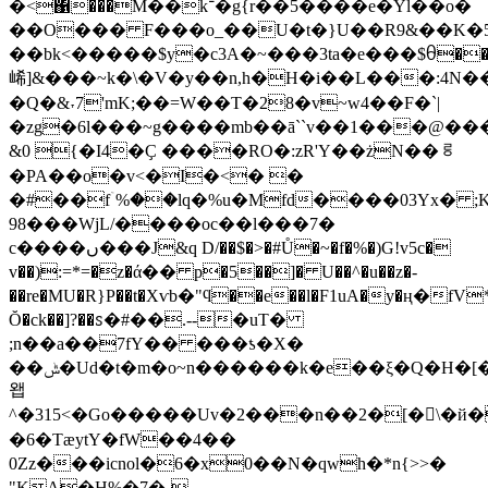
�<΁���M��k־�g{r��5����e�Yl��o�
��O��� F���o_��U�t�}U��R9&��K�5
��bk<�����$y�c3A�~���3ta�e���$ᦲ�
㟓]&���~k�\�V�y��n,h�H�i��L���:4N
�Q�&˕7'mK;��=W��T�28�v~w4��F�`|
�zg�6l���~g����mb��ā``v��1���@�
&0 {�I4�Ҫ ����RO�:zR'Y��żN��ᄛ
�PA��o�v<�I�<� �
�#��fۤ%��lq�%u�Mfd����03Yx� ;
98���WjL/����oc��l���7�
c����ں���J&q D/��$�>�#Ů�~�f�%�)G!v5c�
v��):=*=�z�ά�� p�5��]� U��^�u��z�-
��re�MU�R}P��t�Xѵb�"ϥ��e��l�F1uA�y�ң�fV*�
Ŏ�ck��]?��ꮪ�#��.--�uT�
;n��a��7fY�� ���ƾ�X�
��ݰ�Ud�t�m�o~n������k�e��ξ�Q�H�[��i
왭
^�315 <�Go�����Uv�2���n��2�[�󿁦\�й�^Y����K�j��obG@�3:
�6�TæytY�fW��4��
0Zz���icnol�6�x0��N�qwh�*n{>>�
"KA�H%�7�-