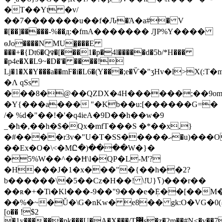
�T��Yt �v/
��7�������u��f�Ԉ�Ά�a#� V
�[��]�����-%��д:�fmA������� ԒP%Y����
ѳJo����N MU�̲���E
���+�{Dt6�Q♆�[���1�p�4l�����d�5b/*H���
�p4e�X�L9~�D�'� ����!
ǈ�1�X�Y���a��mF�i�L6�(Y���;e�Ѷ�"ʒHv�l>
�Ʌ qSs
���8�@��QZDX�4H������;��9om
�Y{���a��� "�Kb��u:[������G=�
/� %d�"��!�'�q4ieA�9D��h��w�9
_�ħ�,��h�$�Qx�mfT���S �*��x,}
�#����r3v�"U�T�SS�����ޙ�u)���O����9
��Ex�O�\<�MԸ�)����W�}�
�5%W��^��Ħ\l�QP�L-M'?
�H���J�1�x���"�{��h��2?
b������\�5��Cz�H��! \!ֹU}ߖ)���r��
��ʀ�+�Ti�Kl���-9��"9���e�ܲE��[��M�Nw��-}rTw�Fe�q�$�IۅƮ�{l�J=����%�Ҏ�O�
��%�~�Ǔ�\G�nKw� e8�� gk:O�VG�߄)0�oE��.��,
[o�� !$2
�1y������pķ���U�A�X���/T޼s�z�2m��#N<�v��7��o�%Sw�����_����l�Nz���������+��&66@