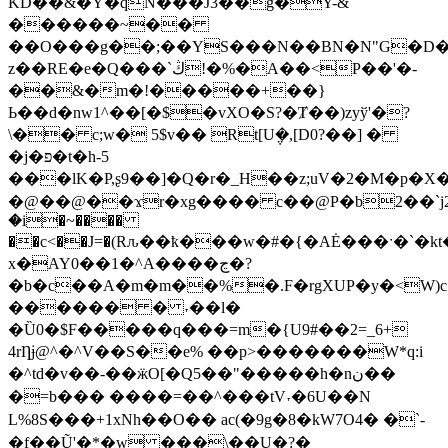
KD��&�Y�qN���J3��g�Y-&
������~��
��O���g��;��YS���N��BN�N"G�D
z��RE�e�Q���`ڭ!�%�A��<P��'�-
��&�m�!�����+��}
Ь��d�nw1^��[�$�vXO�S?�Ⱦ��)zyў'�?
\�� c;w� 5$v�� Rt[U݆�,[D0?��] �
�j�פ�t�h-5
���lK�P,ʂ9��]�Q�r�_H��z;uV�2�M�p�X
�@��@��ϫr�xg���� c��@P�b2��`j2
�i�~����
��c<��J=�(Rԉ��ҟ���w�#�{�AĖ���ˑ�`
x�AY0��1�^A����ڃ�?
�b�c��A�m�m��%�.F�rgXUP�y�<W)
������ � ˕��l�
�Ȕ0�$F�����q���=m�{U9#��2=_6+
4rȠɉ@^�^V��S��e% ��p>�������W*q:i
�^td�v��-��ӝO[�Q5��"�����h�nن��
�=b��� ����=��^���tV˕�6U��N
L%8S���+1xNh��O�� ac(�9g�8�kW7Ο4� �`-
�f��Ũ'�*�w ���\��U�?�