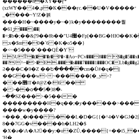
������8�XY��ӻ*
(xzWɎ�� 4�,p�K���ӻc.��U�V�����״
_����~Y!Z�뷹
����H�~����y�~�}k�y��������뤝
�6ڑ1���)��|
�=;�b�;��&]'9��8b��"U4޷�Fp[��BG�HЮ��K�o���;�:�$�gd~��x��������P�����̬�������\��W����$�J�=�Gq��*����3>=���E�W�;�gO�
;x�$m�0�`6 �K�o5��}
�<~�5���`���QЀ�Y`
5UŤ�(��'�r�P�<�Ao~PCv���8��!$�g�5��x
��?/^~�>�E.����s���7����1���OC�Lb�g��g
Ϩ���C�9�Z ��Ե�����cm�Ǜ#�q�||
��G���w>~������[�_y>?
���޾lT�#@Z�/6 ��
� >��օ��5�38�-
~��SZ��� >�5��i�
���������H�q��;�y������>����
����w�y����?
=���_�t���s���L�D�G{{�^4�V�GJ�2|
8��7GG�v����һ�LH2�$
�X�ǝ�\A�Aʔ񆪳��y
:�o�ZǙ,����{=��i5_
'H�