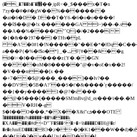
(�_�7��b�`�׫��ׇ ipR<�_$���x�T�n
?'zy��#�#�gW��%������t�
�ai�6�D� D��T�Y6-�6�o�o����!
��ŝ$��@�!x ������GA l~)��-�.s�
��A��%����Q"`Qj�/�2���|
�{�&��197��}�THs�pL
�A'�0#1�!N�����"��E�*�ȑDq�C���
a���P{�%�f$o�*] _�ݖF|'#��&��g
d�\<�f��e����z{Y�.�|�GN
����oM�8�����"@�v�oԐ�x��2!
�V���m��[x ��
�+7��$@)���_���]��Iv?��
��DV9;�5B�A?`��S�t'�&����`ӻ�����/
��{��y����1�@?�s ���
�@�$���ξ�����SM!mBv@d_ѹ���\i��.�M
�V�RH�-g
$�I�� O���,*�X��X&i"cܭ���OTE
Ĩ��������s%�����+��%����k
�XA����)�#d+D"`F�$��^�>�>\h����D�IH@�r/
�e�eJuuED���2�8Ͽ�;r�+�]�K1���W��
�!�f.�2�җ��U)y{�D��L