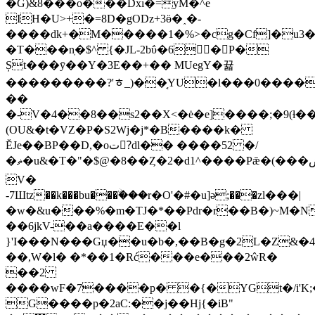
�G)&8���o���Dxı�=yM�^e
IH�U>+�=8D�gODz+3ӫ�˰�-
����dk+�M�����1�%>�cg�Cf]�u3
�T���nֽ�$^ {�JL-2bΰ�6𖇈 �P�
Șt���ȳ��Y�3E��+�� MUegY�뀳
���������?'ﾾ_)��͔YU�l���0����Z�ٶ�����p��Z����fg�H�7;"�C���[��]g�y�5�Qj�j�e��!H$(@V����8���X�
��
�-V�4��8��s2��X<�ė�e]����;�9
(ɫ�
(OU&�t�VZ�P�S2Wj�j*�B����k�
ĔJe��BP��D,�oت?ِdl�� ����52 �/
�ޡ�u&�T�"�$@�8��Ȥ�2�d1^����Pǣ�(���ڞU�
V�
-7Шtz��k���bu���ۨ���r�O'�#�u]ә;���zl���|
�w�&u���%�m�TJ�*��Pdr�r��B�)~M�N
��6jkV-��a����E��l
}'I���N���Gџ��u�b�,��B�g�2L�Z&�4R{��3
��,W�l� �*��1�Rć���e���2ŵR�
��2
����wF�7����p� �{�YGt�/i'K
G����p�2aC:��j��Hj{�iB"