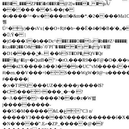
��B�_���ZP��5�r0��R�@2[w����_�ҏÃ/
�� ��� � �S-��ӻ�
�s����^=�w����m'l�&m�*.�2����Ma1
뿽
Ǘ^�y)��sVx{��O+R|#�h~��Ȅ�4�9�B�'�,,�
�;Ϋ� |
�jt5���3�h��Dє^t��E���O��1o�b��#Z^�����|
�ȯ;u��Q��/O&��o`/0`PI`'�/��� �y �qpV�㩴
�D1����ے�ݨ ��hST�DP�¿QV�Qr
����g^�Iԓ=�QutB�">�rO,���R9��F@�O�.�
��я2X����.b��3��n�UC"vM����4��
#i�en.��V���=l�S���WgW�9@~a�����
#�����|
�;v�T1Q���UZ��;���y����l$?
�C5���=���_�~� ?
�~A���/~����?��z�z�W쐛
j���������-
��Ѕ5�M����� &L�غ"C3 n/
�����Y3������N����E������ś�X�
�N�'����͗".Eނ�ZP_�����@�F