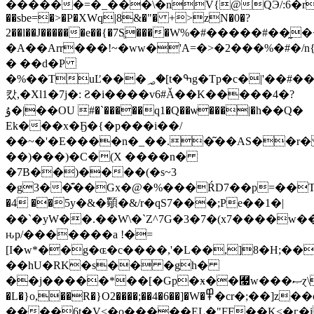
������=�_���\�nV{@QЭ/:6�r,���
��sbe=�>�P�XWq|8&�"� +>zN�0�?
2��l��J������e��{�7Sֱ����W%�#�����#��
�A��Arr���!~�ww�'A=�>�2���%�#�
/
� ��d�P
�%��TuĽ���؃�[t�ߒg�Tp�c�|'��#��Q�
캈,�Xl1�7j�: Ƨ�i����v6#Ǎ��K�����4�?
ۇ�|��OU #�`�����q1�Q��ѡ���|�h��Q�
Ek���x�Ҕ�{�p���i��/
��~�'�E����n�_��.�͂��AS��r
��)���)�C�(X ����n�
�7B��)����(�s~3
�g3��͊��Gx�@�%���ŔD7��p=��T
�4 ��5y�&�䫳�&/r�qS7���;Pe��1�|
��`�yW��.��W\�`Z^7G�3�7�(x7����w
ԋp/�������a !�=
[I�w*��g�ɶ�c����,'�L��,]8�H;�
��hU�RK�s�� �gh�
��j�����*��[�Gp�ӿ��￧w���ޞɀ\���+�j�2�������� `W V��X��
�L�}o,��R�}O2����;��4�6��]�W�߾�cr�;��]z��oy���;0���4���7+���;U�����7��[<�_��NC
����6t�V<�o�����EL�"FF��K<�ӷ�i���.