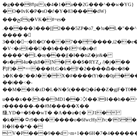
�g���ߙ8pzҳ�4�1�a��2G���^��w�YG}
�O�0vK�P�sO�ѓ�Y�83����dW}
���ﰸq�VK�#=es�
.�����3���[[2���5ZP�o7_�!u�L�"��
���� �򈭺
3��[�~:�R�O'���7������,i2��e
�V<�
o6��U��h���E^6�a�r!
����"�L�ѹ���j[�Ɨ��tsZ�je&�
�s�pI4u�qk8�[N�|.��$�RYZر /|�j���
䄪F]�-*==���H;G�k�F�2����߷�e�8�
ܪ�K��;'��J��؜X�#����tYt�z�0p����qt��V-
��i��<�-
��M��R�zD�L�N�5(���Q�á��Z�gjF�Tۊ��0��&ꦉ�:ʼ5]���ڰ�n���\�-
u���x��ܰ;b��MD1��⤮ȼ��3H��h��=
r������-��#M�����X��
馦,YD�=�$��wT� �A��a�{� J1�
�k��۝r9�r������o�6fwcHyfv;�\5l�ր%���k��a�Ğ%oUpG��*�
H�H��*� �
 V�P���9��d>m+1��6H�7�4�����