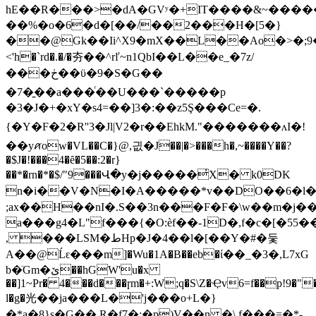
hE��R���>�dA�GVʸ�+IT����&~���
��%�o�6�d�[��/��2���H�[5�}
��@Gk��Ii^X9�mX��L��Ao�>�;9���
<'h�`rd�.�/�夯��^rľ~n1QbI��L��e_�7z/
���ڂ��ϋ�9�S�G��
�7�̱��a���ͬ��U���`�����p
�3�J�+�xY�s4=��]3�:��z5Ş���Ce=�.
{�Y�F�2�R''3�Jl|V2�r��EhkM."�������ʌI�!
��yꪁow�VL��C�}@,긦�J��|�>���h�,~����Y��?
�$J�!���4�ȇ�5��:2�r}
��*�rn�*�$/"9���Վ�y�j�����̓X� k0DK
n�i��V�N�I�A�����*v��DO��6�l�9G��w�b�]:�e1o�
;ax��H��nI�.S��3n���F�F�\w��m�j�
a���g4�L"f���{�O:èf��-1D�,f�c�[�55�
, ���LSM�طHp�J�4��l�[��Y�#�둧
A��@Ĺԑ���m]�Wu�1A�B��eb�ί��_�3�,L7xG
b�ٙGm�ێ��hGW'u�x
��]1~Pr� 4���d���ɼm�+:W;q�S\Z�Ҿv6=f��p!9
�"
l�g�光��ja���L�'j���
o+L�}
�ܻ*a�8}s�G��,R�f7�:�p)V��n �\.f���=�*-