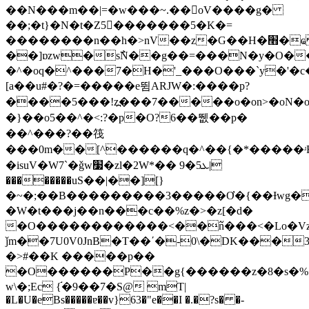
��N���m��|=�w���~.��oV����g�
��;�t}�N�t�Z5�������5�K�=
��������n��h�>nV��z�G��H�׫�ҩ ^�`#��o�I�ٹpsܞ�߱{����e3��
��]ɒzw�s߯N��g��=���N�y�O���κ޻�g��
�^�oq�^���7�H�'_���O���`y�'�
[a��u#�?�=�����e뜀ARJW�:����p?
����5���!z߽���7�����o�on>�οN�o���y~
�}��o5��^�<:?�p�O?6��뛦��p�
��^���?��筏
���0m��[^������q�^��{�*�����ʴR
�isuV�W7`�ǧw׷�zl�2W*�� ܥ5�9|
��������uS��|��][}
�~�;��B���������3�����Ơ�{��Ɨwg�
�W�t���ϳ��n���c��%z�>�z[�d�
�O������������<��߬n���<�Lo�Vz
ǰm��7U0V0JnB�T��ʹ�-0\�DK���31(
�>#��K �����p��
�O������P��g{������z�8�s�
w\�;Ec {֬�9��7�S@ mT|
�L�U�eBs�����ɐ��v}63�"e��I �.�?s� �-