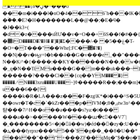
���{ڸ�8�^���o
���m�i���l�nO�4�� 6`h���lK�
�ؑ��.�E?�H�������L��@��;�E�ϥ�
�J��k3+(
�d�z����sЍƯ��v�=O��+6S��f�#��{
�΃iD����D�?�H� �']�]�Σ����/-� �5��ݟ�T-
�O=�T���"��Wһe[:FC�΂�?�}
��ǋ��v�ԣy=l�b��4��G�v���e_��"���
N��K/^�{����:��KY������N��,�w�t
�_q�N��TiMa����G�� |m���uk���~
������?����Cl��{cԛ��Y|M��� �}
�����.^N���3xru����U���~]ߦ�����R��;���m]��ҦQ�
u���6��[\|
����k�R�LA���z���F�zg\K*�i���^S�5U)
��owr�T�c�`�kZr���p�lVM�;8�ۺtw3n^��gMu����U3
탿���7/^H��o��a����s?ya:�i���
���a��>�����W����ա�cٰ��V7`|
�˿��������5<�j�å��w)�éd���zy�:U��
�ܛ���fyrpxr���%5��`$�g��_��8�U��*
[��k��"��i"+���ZF��qMq�"$��o�