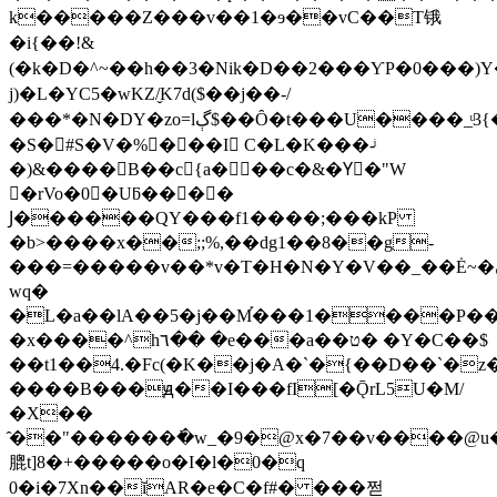
k�����Z���v��1�ɘ��vC��T锇
�i{��!&
(�k�D�^~��h��3�Nik�D��2���ƳP�0���)Y�
j)�L�YC5�wKZ/̬K7d($��j��-/
���*�N�DY�zo=lڳ$��Ȏ�t���U����_ͧ3{���B�Z��zv�7���Эf~4M
�S�#S�V�%���I C�L�K���-ͥ
�)&����B��c{a���c�&�Yّ�"W
�rVo�0�Uƃ����
Ϳ������QY���f1����;���kP
�b>����x��;;%,��dg1��8��g-
���=�����v��*v�T�H�N�Y�V��_��Ė~�ڼP�?S������f��{���:�mUkT�z��t�8��?
wq�
�L�a��lA��5�j��M֡���1����P�
�x����^h٦�� �e���a��ט� �Y�C��$
��t1��4.�Fc(�K��j�A�`�{��D��`�
����B���ԭ��I���fI[�ǬrL5U�M/
�X��
̂��"������߭�w_�9�@x�7��v����@
膍t]8�+�����o�I�l�0�q
0�i�7Xn��ĭAR�e�C�f#� ���쩓