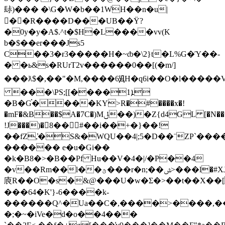
䦊)��� �\G�W�b��1WH��n�u|
�َ�R����D���UB��Ϋ?
�0y�y�A$.^t�$H�L����vv(K
b�$��er���Js5
C��3�ɍ3�����H�~ȸ�\2}t�L%G�Ύ��-
� �ь&s�RUrT2v������0��[(�m/]
���ƛ$�,��"�M,����6ԬH�q6
i��O�l�����V
���\PS;[[����1ܐ
�B�G֗����KY>R�#����x�!
�mF�&B��$A�7C�)Mݪ��)�Z{d4GL [�N���7���ɭ�
!J���)�8��#��i��+�}��!
��fZ,̾�S&�WQU��4|;5�D��¨ZP`��
������ e�u�Gi��
�k�B8�>�B��Pf Hu��V�4�|/�P��4
�v��Rm��l��ؿ���r�n;��ݜ>���l�#XJ|@�g�o�
㢃R��O�s�&@���U�w�Σ�>��t��X��[
���64�K'}-6����k-
������Q^�Ua��C�,����>����,
�;�~�iVe�d�o��4���