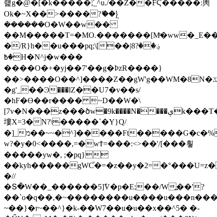
럝g�@�[�k�����߬;_^u./��Z��FϚ�����:輿
Ok�~X��>����?ޭ��}ܱ
������O�W��w��
��M�����T=�MO.�������[Mͫ�ww�_E��
�/R}h��u���pq;\[��|8؋��?
�߿H�N^j�w���
����O�+�yj��7'��g�ÞzR����}
��>����O��^]����Z��gW'g��WM�8N�ػ���W���y�3x8�wv׃�އ���Umz�{~^�m���M�~����������xrp��N�՛@�th��O�j�k���,�bxsf�^����������֏���w޴~F޳���×�������W�������A
�g'_��Ͽ���lZ��U7�v��s/
�hF�ϴ��r���� ~D��W�\
[7v�N���z���ծw�9k����N����ېk���T�"��Ϯ�g�W��]t/w�
塿X=3�N?\�����`�Y}Q/
�]_מ��~~�^]�����Ft�����G�c�%�M��?
w?�y�0<����,=�wϮ=���:<>��'ִ/[���훻
�����yw�, ;�pq}
��kyh�����gWƇ�=�z��y�2=�°���U=z
�//
�Տ�W��_������5]ܽV�p�E;��/W߽��'?
��`o�q��,�~��������u����u���n��
~��}�r~��^}�k-��W7��u�u��x��^5� �-