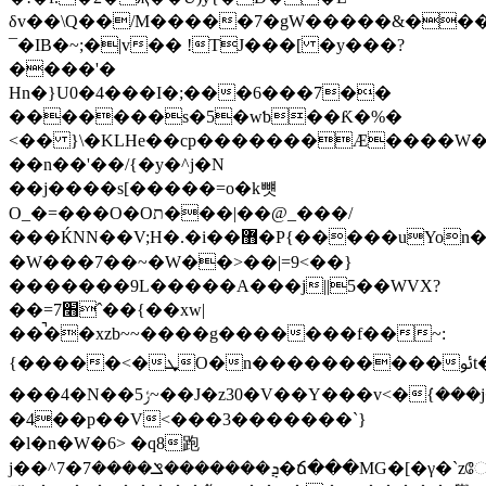
δv��\Q��/M�����7�gW�����&��
¯�IB�~;�|v�� !TJ���[ �y���?
����'�
Hn�}U0�4���I�;���6���7��
�������s�5�wƅ��Ƙ�%�
<�� }\�KLHe��cp�������Æ����W�����l=�,��v�
��n��'��/{�y�^j�N
��j����s[�����=о�k뻇
O_�=���O�Oת���|��@_���/
���ЌNN��V;H�.�i��޻�P{�����uYon���{'?
�W���7��~�W��>��|=9<��}
�������9L�����A���j||5��WVX?
��=7׫ˆ��{��xw|
��̚��xzb~~����g�������f��~:
{�����<�ܜO�n��
���4�N��ݬ5~��J�z30�V��Y���v<�ܿ{���j�U��W�O�W�w7���^�K�sx�?
�4��p��V<���3�������`}
�l�n�W�6> �q8跑
j��^ܯ�������ݏ����7�7�ճ���MG�[�γ�`zே��