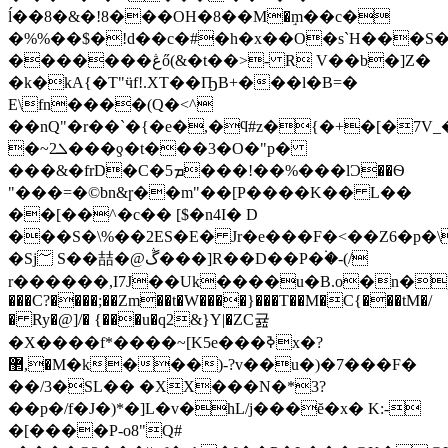
ĺ��8�&�!8���OH�8��М�ٟm��c�
�%%��$�!d��c�#�h�x��O�s`H���S�
�������ڠő(&�t��>- R V��b�]Z�
�k�kA{�T"ӵf!.XT��ҦB+���l�B=�
E\fn����(Q�<^
��nQ"�r��`�{�e�,�ϥ#z�{�+�[�7V_�{exG`ϵ�����������4��nTځm��n��ǣ#�
�~ܠ2���ƍ�t���3�O�"p�
���&�frD�C�ܡ5���!��%���lƆ��Ѳ
"���=�©bn&ɼ��m"��[P����K�� L��
��[��^�c�� [$�n4I� D
���S�\%��2ES�E� Jr�e���F�<��Z6�p�\
�Sj؅ S��喆�@ڴ���]R��D��P�۬�-(/
r������,I7J��Uk����u�B.o�n�)d+�
���C?����;��Zm��t�W����}���T��M�C{���tM�/
� Ry�@]/� {���u�q2&}Y|�ZC귪
�X����f*����~[K5e���ߢx
�?
޲,�M�k���)-?v��u�)�7���F�
��/3�SL�� �XX���N�*3?
��p�/f�J�)*�]L�v�hL/j���ĕ�x� K:-
�[����P-o8"Q#