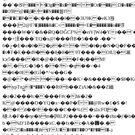
��`�f$\����3g��x����Or���j:D�v���H'�HuCL̹�Y���
��OƁ@��j]���N���웶f!
��'�C�Ҏ��c�����l��3U9K �eK3뚅
���]2@F?�]����&�C+ ����r�=E�����I��o��弴
����W�V�&�ՔQ�DǦCF%�eiV]W4�Yr��`
��+澋���`EQ�x@!���ȞB�5��� -��"=
6�ݗ�E�a�l�2�p�#�^5�l�p�N�Q�F��"���"��J'�SS�פJ4�<=�S%����a�׽��xI
�vٝ�T�E��d9���8̯�8� 9T��� �OlU[�漏
k;e5���( �8:�@�R��F�j��M!
�,�cG�3�S ��?>�q��˅�4
�b�0E�[GÍ�*^w��G�
�@�*�n���<��K<�&�����$8�Kc33F#���jJvS��N��GQ�fݤ�'aG�0i��m���$����i�
�ypTnဥ�*���V��R0h��Z)Al�&��Z鑡
�z�2���b:����F#c�hk�2�
K @����O�YQ�x~��P�I֡��@Rw�{�$ �!
��# d��9��ǀ��C��%{ �)2a:FƢ�
檛:A�F��ηe�hm�ǷBLP2�����=���zhu�j'�h��ā
b �%D'1B����xC.��fx�c�A�݌�.�
�O25�|n���4�)h(FU��#��T��O*�P��I�ذ-