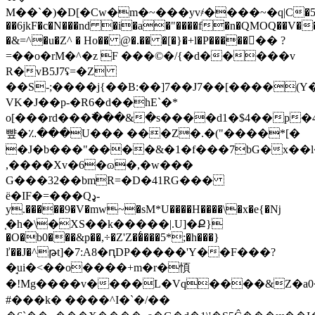
M��`�)�D[�Cw�m�~���yv҂����~�q|C�5
��6jkF�c�N���nd �i�a�"����f�n�QMOQ��V��
�&=^�u�Z^ � Ho�� @�.�� �[�}�+l�P�����󿿝�� ?
=��o�rM�^�z F ���©�/{�d�����v
R�vB5J7ʢ=�Z
��S-;����j{��B:��]7��J7��[����(Y
VK�J��p-�R6�d��hE`�*
o[���rd���߯���&�s����d1�$4��p�4
뺲�؉���U��� ���Z�.�("����*[�
�J�b���"����&�1�f���7bG�x��l
,����Xv�6�ɷ�,�w���
G���32��bmR=�D�41RG���
ë�IF�=���Qډ-
y.�����9�V�mw~�sM*U����H����\�x�e{�ǋ
֤�h�\�XS��k�����|.U]�Ք}
�O�b0���&p��,÷�Z'Z��͑���5*;�h���}
ľ��J�^թt]�7:A8�ԥDP�����'Y��F���?
�̘ui�<��o����+m�r�㥧
�!Mg����v����L�Vq����&Z�a0�&�A�naU͛*�ٸk_�����m��
#���k� ����^I�`�/��