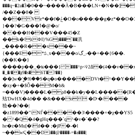
���q~�2a�Ӟ�0��~����À�B���LN+�N��]�
/��Z��8�
���Ve*��f�ݞ�O�o���:��g�z*��O�3�����F��׈�̯��0�u¨���[�يr��P�����Pї�hF�N��W����7��������r�pU���н*ՋQ��W��u*����1^�V��r�@T��h�
}��?�G���ߗ�@�ο/
����H���V���45�Z
��k�!zФI}%G)���`��汎
_����R��x���~
{���E�*܆ݿx����o/گ_-��+��{6��.
(��K��}
����p��_�ʨ���} ���^p<ѷߡ2�(4��v��x޾��~ãLH�ΟX?
�_�/��ɟ9�s�6T�?��}
��]w�ީ'�!6��S�q�o�����DVt�^��
�xy�+�$Ȭ��M�b&
=���V)����L�ρ8��k�y��L�����[R��#^ݨ����z3S#�*5Ϡgk=|zH9[�\e��nT�0]�fL1��R
㱠ƊwHX�4d�� �&���o �Dͣ �/���
狯��?��|
�z1899��"\NЃ�����3\����×�χ��YS5
� ^�Q�4�gHq���`q^�v�`��?
he�z�Mu[�\d�� ;�jP�-�l
~��wϚ��Di��@����-=�a���|