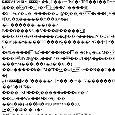
�4��V�iWJ�.����ܴ��هU��>:=w]�dRٌ��1��mm���c�<2q�v��
潇��j�?T/�}�Y ��Z2����凳
�5=nVoY�U�n���r��wc@�j��j��c��LjV��E�.��.�
輒ΌS�&������m��Xt�|
�������{��T��?
B��Ӧ���&3n�V���@�����}
���i���e������Yz�zǷ��<��4�m�Q94�
5�}t\ݬ��z����UO���yݞ��[����G�q���k�`q����~Y�)�Tճh��c�{���[�)]���G�g��
6}
�6%����[i%Ó��"��N���.�}Hьj�zպM�|T��ڞ���
���].$Y2P@�L��ߝ]^�~���wT�|A�g�u����ww*j^~��M����Xm
���mM���6��>�3�:�X5�}
��i>�����k�nIM�\T��w|i<~��N��U��.
�|
߼����<�ݟM�"֫�������3��{Y������J7��{���
��S8�kU5�-
����ԻZU���j�����n���uV�6/
��5ـk��Ww��U�iF�jT��-
��w�)�j~4���O4��&g
��'@�.�tԗ�~