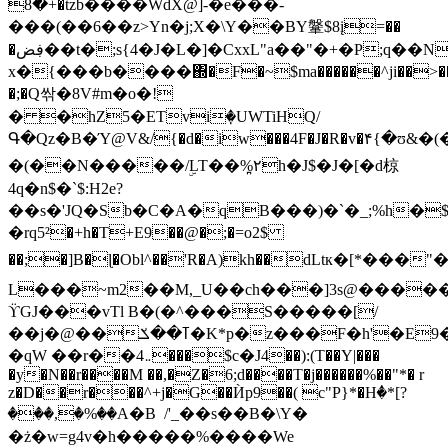
+�8�tzb����WdX@]-�e���-
���(��6��z>Yn�j;X�\Y��BY鞶$8į=��
�ڣض��t�;s{4�J�L�]�CxxL"a��"�+�P;q��Ny-
x�{���b����΍�F�~$ma������^ji��>��
�;�Q싺�8V#m�o�!
� �hZ5�ETviٜ�UWTiHQ/
Գ�Qz�B�Ύ@V&/{�d�iw���4F�J�R�v�۴{�ʊ&
�(��N�����/ۣLT��%۲̪h�J$�J�[�d椋
4q�n$�`$:H2e?
��s�'JQ�Sb�C�A�qB���)�`�_;%h�$0�O
�rq5²�+h�T+E9��@�;�=o2$
��;�]B�ɭ�Obl^��'R�A)kh��dLtк�[*���
L���~m2��M,_U��ch���]3s@�����3
ϔGJ���vTl B�(�^���S�����[/
��j�@��ߠ��ݎ�K*p�z���F�h'�E9�'�n���4�=�
�qW ��r��܅4���$с�J4��):(T��Y|���
�y�N��r����M ��,�Z�6;d����T�j������%��"*� r
z�D��r���^+j�G��Ѝp9��( c"P}*�Hٝ�*[?
���,�%��A�B  /'_��s��B�\Y�
�ż�w=g4v�h�����%����We