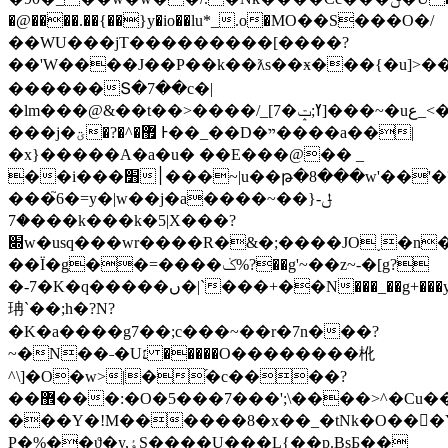
�@����.��{��}y�io��lu*_.ο�MO��S���O�/
��WU���jT���������[����?
��'W����J��P��k��ƛs��ӿ���{�u]>��
������Տ�7��c�|
�lm���@&��t��>����/_[7�ߌ;ݓ]���~�uع_<��?
���j�ؾ�?�^�޿ Ͱ��_��D�ײ����a��|
�x}�����A�a�u� ��E���@�� _
��i���׻׀���~|u��թ�8���w'��'�?
���֮6�=y�|w��j�a����~��}ݪ-
�7���k���k�5|X���?
׍w�usq���wr����R�&�;����JO˯�n��
��Ï�g��=����ݢ%?��g'~��z~-�[g?
�-7�K�q�����ں�|`���+��N���_��g+���y�}I������cy�w��i�
珃`��;h�?N?
�K�a����g7��;c���~��r�7n���?
~�N��˗�U׆ �����O��������杹
^\]�O�w>|�֝�c����?
��޾���:�O�5���7���';\����>^�Cu��i���F��j!
���Y�!M������8�x��_�tNk�O���Y�ݓ�w�������[Zj�o�<
P�%��ϑ�y,ٶS����U���L{��p.BsƂ��