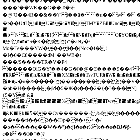
�6`��~���X����_a�G�d�1\'�S5Ĉ���ɯ��
���`��WK�� G��.#�똛
�@`Q��4R��&��'Րj��ä��n��w�
�t��UזfLu��U���4�X�aTMY�ZB��Und�.��G�U�w�>��9�x��ݷ�5*��v
��-
��bN�L��h�7�})�z��N��Tq�O�YO���p�)�]eۑ
�? ����"S�K�(J;5"�aNy�/
Mo�Te���YW��� l��jNoc�!�!
�I�0�C8����dM"��WB�t
���/$����TR�V�P4
�����QiG�Y'��4�G�[�@�Ͼ����9��4] 
�'�R����)hJ�X�����XM��e��\�TsvTUR��W�.�m��c��Il�
՗�²�֚w�n�&����I��u͘��|e������V��
�pb�H�����|Ͷ�5�Ж�;���2�{�?���N]
{5�Ys� &�
ce�ׄ��u����z�������%b�s��n����Twv���n��cg9
'�Mo���7
�|&K��Ŗk��ߖ���Cv������+ &4�8����m0�V�N��T�
��=��tf��6 2��H/p�#�+< �/
�o����q��W��")�;j]�ș�r%x��s�BJ�͝p-
e�k��I�"�)?