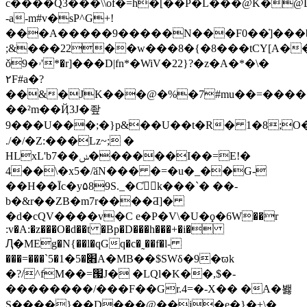
c����Q3���\\of�=h�[��P�L���@K�
-a-m#v�sP^G+!
���A�����9�����N���F0��]̔���b<5
;&���22��w���8�{�8���tCY[A�
ǒ9�ۥ'*�r]���D|fn*�WiV�22}?�z�A�*�\�
٢F#a�?
��&�JK���@�%�7#mu��=�����
��²m��Ҋ3J�좦
9���U���;�}p&��U��t�R� 1�8;O
./�/�Z:���Lz~; �
HLxL'b7��ݭ������I��=E!�
4��\�x5�/ӑN��� �=�u�_��G-
��H��Īc�y۵89S._�C҅k���`� ��-
b�&r��ZB�m7r����Ƌ]�
�d�cQV����v�C e�P�V\�U�ϙ�6W��r
:v�A:�z���O�d��t �Bp�D���h���+�i�
Ԯ�MEg�N{��l�qGq�c�˷��f�l-
���=���`5�׋�5�1A�MB��$SWδ�9�ϖk
�?/^fM��=՗J� �LQl�K��,$�-
��������/���F��Gr.4=�-X�� �A�봻
S����}��D���@��j�e�}�+\�