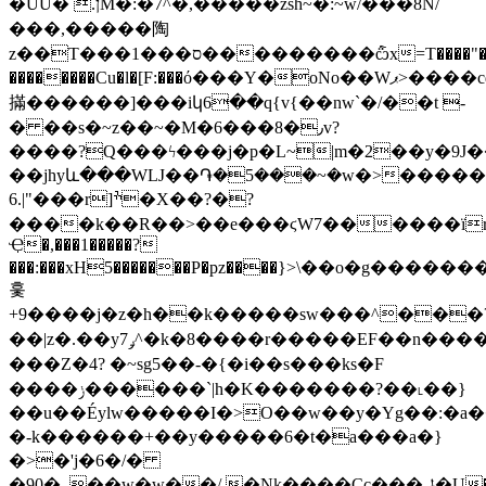
�ŰU� .ןM�:�7^�,�����zsh~�:~w/���8N/
���,�����陶
z��T���1���ס���������݅ѽx=T����"��I=��k�f����>=������ɟ���?
��������Cu�l�[F:���ό���Y�oNo��Wޕ>����cqs"Y��w
㨺������]���iկ6��q{v{��nw`�/��t -
� ��s�~z��~�M�6���8�٫v?
����?͏Q���ϟ���j�p�L~|m�2��y�9J
��jhyև���WǇ��֏�5���~�w�>������R
6.|"���r]ׯ�X��?�?
����k��R��>��e���ϛW7������ïr
Ҿ�,���1�����?
���:���xH5�������P�pz����}>\��o�g�������K
훛
+9����j�z�h��k�����sw���^���
��|z�.��yݛ7^�k�8����r�����EF��n���������O��Epn�6?
���Z�4? �~sg5��-�{�i��s���ks�F
����ݫ������`|h�K�������?��˪��}
��u��Éylw�����I�>O��w��y�Yg��:�a�
�-k������+��y�����6�t�a���a�}
�>�'j�6�/�
�90�_��w�w��/.�Nk����Cc���ݪ�U���