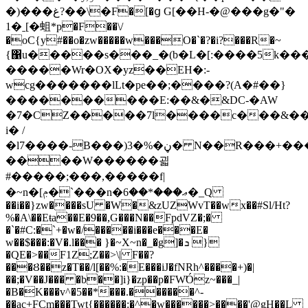
�)���غ?��\�F�[�ց G[��H-�@���g�"�
1�ˍ[�蛆*p�F��\/
�oC{y#��o�zw�����w���O�`�?�i?���R�~
{΁u�����s���_�(b�L�[:����5k���~@
�����Wr�OX�yz��EH�:-
wcg�������lLt�pe��;����?(A�#��}
����������E:��&�&DC-�AW
�7�CZ�����7l����c���&��
i� /
�l7����-B���)3�%�ڼ� N��R���+�����/
����W������괿
#�����;���,�����f|
�~n�[ݦ�`���n�ޢ���*��6�_Q
��i��}zw����sU �W�&zUZWvT��wx��#Sl/Ht?
%�A\��Eŧa��E�9��,G���N��FpdVZ�;�
�`�#C:�`+�w�/�����i���e���E�
w��$���:�V�.l��� }�~X~n�_�g]�ܖ }
�QE�>��F1Z;Z��>\| F��?
���Ȣ��z�T��/l[��%:�E���iJ�fNRh^����+)�|
��;�V��J��� �b��]i}�zp��p�FW̛Óz~���_|
�B�K���v^�5��*���.������^-
��ac+FCm���Twt{������:�^�w������>����'@gH��L