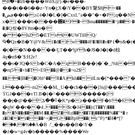
+�8�tzb����WdX@]-�e���-
���(��6��z>Yn�j;X�\Y��BY鞶$8į=��
�ڣض��t�;s{4�J�L�]�CxxL"a��"�+�P;q��Ny-
x�{���b����΍�F�~$ma������^ji��>��
�;�Q싺�8V#m�o�!
� �hZ5�ETviٜ�UWTiHQ/
Գ�Qz�B�Ύ@V&/{�d�iw���4F�J�R�v�۴{�ʊ&
�(��N�����/ۣLT��%۲̪h�J$�J�[�d椋
4q�n$�`$:H2e?
��s�'JQ�Sb�C�A�qB���)�`�_;%h�$0�O
�rq5²�+h�T+E9��@�;�=o2$
��;�]B�ɭ�Obl^��'R�A)kh��dLtк�[*���
L���~m2��M,_U��ch���]3s@�����3
ϔGJ���vTl B�(�^���S�����[/
��j�@��ߠ��ݎ�K*p�z���F�h'�E9�'�n���4�=�
�qW ��r��܅4���$с�J4��):(T��Y|���
�y�N��r����M ��,�Z�6;d����T�j������%��"*� r
z�D��r���^+j�G��Ѝp9��( c"P}*�Hٝ�*[?
���,�%��A�B  /'_��s��B�\Y�
�ż�w=g4v�h�����%����We