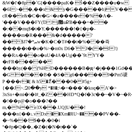
&W�l'�8p�`G[����paK� Š��Z����u�w
�6I>��,��x&y�G�����b)V����
cR��e&�C�r�Ǥ˂�a����e�%�A�-
'���V���FY(Ɗ :j៯uՔƁ���=��
�:��mq$�i�Y,������!�{�p�-
����m�R���&�d�����?
��$Jܚ*�7w�K�C�T#��i�%� ��쥭
�����t��u�%>�m0x D6�`J�(�J!}
��Rԉ���o�uU�4A�Uşj��`9t YY�
�rFR�����
���by(�� (%HD������B�ԭ^�j���1Gd�
�G���B� �S�g6�����9�Pm5谡
P ���ғ�[ & h5�ޯZ� ��0� #5g+
{��J~.Զ0��y *�8�;ϟ�=���`�koq�A'�>
3xSn+�mi�\�l#_�Z��HD*Q�f�3ƈ��
~�V�~�
�!��p@�o���?��
m,�%�e3X��.UQ]U��!
���n{��ۓvDx��Xm�RU~��ֳ��PV��-
�~%��!$��.�0�i
˟�#p�Q��,.�Z�(�N�t��`�