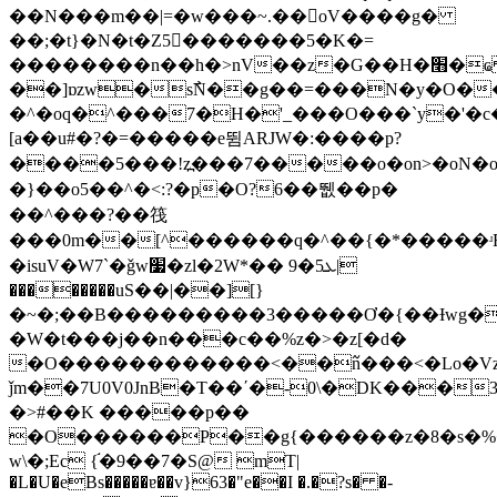
��N���m��|=�w���~.��oV����g�
��;�t}�N�t�Z5�������5�K�=
��������n��h�>nV��z�G��H�׫�ҩ ^�`#��o�I�ٹpsܞ�߱{����e3��
��]ɒzw�s߯N��g��=���N�y�O���κ޻�g��
�^�oq�^���7�H�'_���O���`y�'�
[a��u#�?�=�����e뜀ARJW�:����p?
����5���!z߽���7�����o�on>�οN�o���y~
�}��o5��^�<:?�p�O?6��뛦��p�
��^���?��筏
���0m��[^������q�^��{�*�����ʴR
�isuV�W7`�ǧw׷�zl�2W*�� ܥ5�9|
��������uS��|��][}
�~�;��B���������3�����Ơ�{��Ɨwg�
�W�t���ϳ��n���c��%z�>�z[�d�
�O������������<��߬n���<�Lo�Vz
ǰm��7U0V0JnB�T��ʹ�-0\�DK���31(
�>#��K �����p��
�O������P��g{������z�8�s�
w\�;Ec {֬�9��7�S@ mT|
�L�U�eBs�����ɐ��v}63�"e��I �.�?s� �-