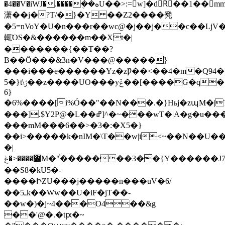
�4��V�iWJ�.����ܴ��هU��>:=w]�dRٌ��1��mm���c�<2q�v��
潇��j�?T/�}�Y ��Z2����凳
�5=nVoY�U�n���r��wc@�j��j��c��LjV��E�.��.�
輒ΌS�&������m��Xt�|
�������{��T��?
B��Ӧ���&3n�V���@�����}
���i���e������Yz�zǷ��<��4�m�Q94�
5�}t\ݬ��z����UO���yݞ��[����G�q���k�`q����~Y�)�Tճh��c�{���[�)]���G�g��
6}
�6%����[i%Ó��"��N���.�}Hьj�zպM�|T��ڞ���
���].$Y2P@�L��ߝ]^�~���wT�|A�g�u����ww*j^~��M����Xm
���mM���6��>�3�:�X5�}
��i>�����k�nIM�\T��w|i<~��N��U��.
�|
߼����<�ݟM�"֫�������3��{Y������J7��{���
��S8�kU5�-
����ԻZU���j�����n���uV�6/
��5ـk��Ww��U�iF�jT��-
��w�)�j~4���O4��&g
��'@�.�tԗ�~