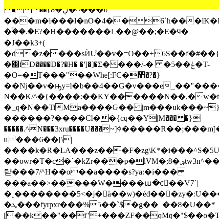
���{ڸ�8�^���o
���m�i���l�nO�4�� 6`h���lK�
�ؑ��.�E?�H�������L��@��;�E�ϥ�
�J��k3+(
�d�z����sЍƯ��v�=O��+6S��f�#��{
�΃iD����D�?�H� �']�]�Σ����/-� �5��ݟ�T-
�O=�T���"��Wһe[:FC�΂�?�}
��ǋ��v�ԣy=l�b��4��G�v���e_��"���
N��K/^�{����:��KY������N��,�w�t
�_q�N��TiMa����G�� |m���uk���~
������?����Cl��{cԛ��Y|M��� �}
�����.^N���3xru����U���~]ߦ�����R��;���m]��ҦQ�
u���6��[\|
����k�R�LA���z���F�zg\K*�i���^S�5U)
��owr�T�c�`�kZr���p�lVM�;8�ۺtw3n^��gMu����U3
탿���7/^H��o��a����s?ya:�i���
���a��>�����W����ա�cٰ��V7`|
�˿��������5<�j�å��w)�éd���zy�:U��
�ܛ���fyrpxr���%5��`$�g��_��8�U��*
[��k��"��i"+���ZF��qMq�"$��o�