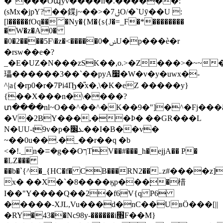
�"���Oպyv����n�.������:
(sMx�jpY? ��鍱j~��>�ݪ7O/�`Uӯ��U :
[l�����fOq��؅�Ny�{M�{s{J�=_F�*��������
�W�z�A0�
�0�2����5F\�z�<�����ݭ�0U�p���ѐ�r
�rsw��e�?
_�E�UZ�N���zSK��,o.>�Z���>�~~
瓃������3��`��pyA׷�W�v�y�uwx�-
^|a{�rp0�r�7Pi4Ҧ�̎x�,\�K�eZ �����y}
{��X���n�\����?
տ����nl~O��^��^�K��9�"]�^�Fj���ã���7�k�
�V�2BY���,��Ϸ� ��GR���L
N�UU-t9v�p�ܥ׼��I�B��v�
~��0u��.�_��r��q �b
<�!._n�ꘌ�g��OךTV��#���_h�ejjA�� P�
�LZ���
��b�`{^�_{HC�f� CB���RN2��܅z#����z]��Z��#�+P�c�jd
x� ��X�`�8����ӄp���֚�棤
I��"Y����Q��2�f6V{q P6
�����-XJL,Vu���d�nC��UвӦ���[||
�RY�43��Nc98y-������i׫F��M}