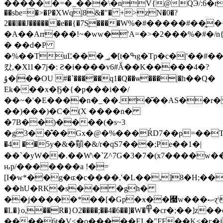
������=�_���\�nV{@QЭ/:6�r,���
��sbe=�>�P�XWq|8&�"� +>zN�0�?
2��l��J������e��{�7Sֱ����W%�#�����#��
�A��Arr���!~�ww�'A=�>�2���%�#�
/
� ��d�P
�%��TuĽ���؃�[t�ߒg�Tp�c�|'��#��Q�
캈,�Xl1�7j�: Ƨ�i����v6#Ǎ��K�����4�?
ۇ�|��OU #�`�����q1�Q��ѡ���|�h��Q�
Ek���x�Ҕ�{�p���i��/
��~�'�E����n�_��.�͂��AS��r
��)���)�C�(X ����n�
�7B��)����(�s~3
�g3��͊��Gx�@�%���ŔD7��p=��T
�4 ��5y�&�䫳�&/r�qS7���;Pe��1�|
��`�yW��.��W\�`Z^7G�3�7�(x7����w
ԋp/�������a !�=
[I�w*��g�ɶ�c����,'�L��,]8�H;�
��hU�RK�s�� �gh�
��j�����*��[�Gp�ӿ��￧w���ޞɀ\���+�j�2�������� `W V��X��
�L�}o,��R�}O2����;��4�6��]�W�߾�cr�;��]z��oy���;0���4���7+���;U�����7��[<�_��NC
����6t�V<�o�����EL�"FF��K<�ӷ�i���.