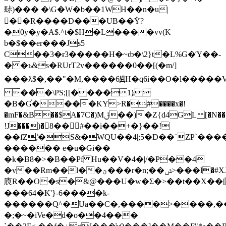
䦊)��� �\G�W�b��1WH��n�u|
�َ�R����D���UB��Ϋ?
�0y�y�A$.^t�$H�L����vv(K
b�$��er���Js5
C��3�ɍ3�����H�~ȸ�\2}t�L%G�Ύ��-
� �ь&s�RUrT2v������0��[(�m/]
���ƛ$�,��"�M,����6ԬH�q6
i��O�l�����V
���\PS;[[����1ܐ
�B�G֗����KY>R�#����x�!
�mF�&B��$A�7C�)Mݪ��)�Z{d4GL [�N���7���ɭ�
!J���)�8��#��i��+�}��!
��fZ,̾�S&�WQU��4|;5�D��¨ZP`��
������ e�u�Gi��
�k�B8�>�B��Pf Hu��V�4�|/�P��4
�v��Rm��l��ؿ���r�n;��ݜ>���l�#XJ|@�g�o�
㢃R��O�s�&@���U�w�Σ�>��t��X��[
���64�K'}-6����k-
������Q^�Ua��C�,����>����,
�;�~�iVe�d�o��4���