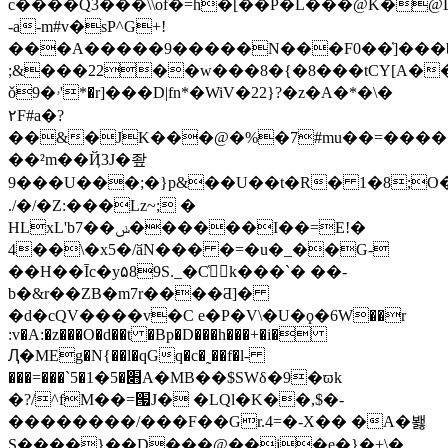
c����Q3���\\of�=h�[��P�L���@K�
-a-m#v�sP^G+!
���A�����9�����N���F0��]̔���b<5
;&���22��w���8�{�8���tCY[A�
ǒ9�ۥ'*�r]���D|fn*�WiV�22}?�z�A�*�\�
٢F#a�?
��&�JK���@�%�7#mu��=�����
��²m��Ҋ3J�좦
9���U���;�}p&��U��t�R� 1�8;O
./�/�Z:���Lz~; �
HLxL'b7��ݭ������I��=E!�
4��\�x5�/ӑN��� �=�u�_��G-
��H��Īc�y۵89S._�C҅k���`� ��-
b�&r��ZB�m7r����Ƌ]�
�d�cQV����v�C e�P�V\�U�ϙ�6W��r
:v�A:�z���O�d��t �Bp�D���h���+�i�
Ԯ�MEg�N{��l�qGq�c�˷��f�l-
���=���`5�׋�5�1A�MB��$SWδ�9�ϖk
�?/^fM��=՗J� �LQl�K��,$�-
��������/���F��Gr.4=�-X�� �A�봻
S����}��D���@��j�e�}�+\�