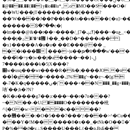
�@����.��{��}y�io��lu*_.ο�MO��S���O�/
��WU���jT���������[����?
��'W����J��P��k��ƛs��ӿ���{�u]>��
������Տ�7��c�|
�lm���@&��t��>����/_[7�ߌ;ݓ]���~�uع_<��?
���j�ؾ�?�^�޿ Ͱ��_��D�ײ����a��|
�x}�����A�a�u� ��E���@�� _
��i���׻׀���~|u��թ�8���w'��'�?
���֮6�=y�|w��j�a����~��}ݪ-
�7���k���k�5|X���?
׍w�usq���wr����R�&�;����JO˯�n��
��Ï�g��=����ݢ%?��g'~��z~-�[g?
�-7�K�q�����ں�|`���+��N���_��g+���y�}I������cy�w��i�
珃`��;h�?N?
�K�a����g7��;c���~��r�7n���?
~�N��˗�U׆ �����O��������杹
^\]�O�w>|�֝�c����?
��޾���:�O�5���7���';\����>^�Cu��i���F��j!
���Y�!M������8�x��_�tNk�O���Y�ݓ�w�������[Zj�o�<
P�%��ϑ�y,ٶS����U���L{��p.BsƂ��