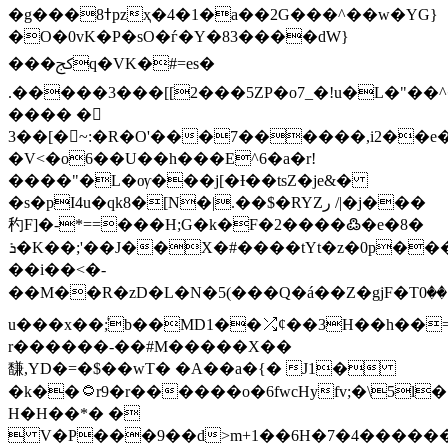
�g���ߙ8pzҳ�4�1�a��2G���^��w�YG}
�O�0vK�P�sO�ѓ�Y�83����dW}
���ﰸq�VK�#=es�
.�����3���[[2���5ZP�o7_�!u�L�"��
���� �򈭺
3��[�~:�R�O'���7������,i2��e
�V<�
o6��U��h���E^6�a�r!
����"�L�ѹ���j[�Ɨ��tsZ�je&�
�s�pI4u�qk8�[N�|.��$�RYZر /|�j���
䄪F]�-*==���H;G�k�F�2����߷�e�8�
ܪ�K��;'��J��؜X�#����tYt�z�0p����qt��V-
��i��<�-
��M��R�zD�L�N�5(���Q�á��Z�gjF�Tۊ��0��&ꦉ�:ʼ5]���ڰ�n���\�-
u���x��ܰ;b��MD1��⤮ȼ��3H��h��=
r������-��#M�����X��
馦,YD�=�$��wT� �A��a�{� J1�
�k��۝r9�r������o�6fwcHyfv;�\5l�ր%���k��a�Ğ%oUpG��*�
H�H��*� �
 V�P���9��d>m+1��6H�7�4�����