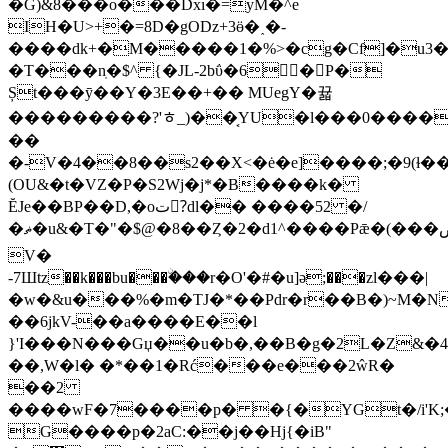
�G)&8���o���Dxı�=yM�^e
IH�U>+�=8D�gODz+3ӫ�˰�-
����dk+�M�����1�%>�cg�Cf]�u3
�T���nֽ�$^ {�JL-2bΰ�6𖇈 �P�
Șt���ȳ��Y�3E��+�� MUegY�뀳
���������?'ﾾ_)��͔YU�l���0����Z�ٶ�����p��Z����fg�H�7;"�C���[��]g�y�5�Qj�j�e��!H$(@V����8���X�
��
�-V�4��8��s2��X<�ė�e]����;�9
(ɫ�
(OU&�t�VZ�P�S2Wj�j*�B����k�
ĔJe��BP��D,�oت?ِdl�� ����52 �/
�ޡ�u&�T�"�$@�8��Ȥ�2�d1^����Pǣ�(���ڞU�
V�
-7Шtz��k���bu���ۨ���r�O'�#�u]ә;���zl���|
�w�&u���%�m�TJ�*��Pdr�r��B�)~M�N
��6jkV-��a����E��l
}'I���N���Gџ��u�b�,��B�g�2L�Z&�4R{��3
��,W�l� �*��1�Rć���e���2ŵR�
��2
����wF�7����p� �{�YGt�/i'K
G����p�2aC:��j��Hj{�iB"