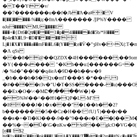
�T��Yt �v/
��7�������u��f�Ԉ�Ά�a#� V
�[��]�����-%��д:�fmA������� ԒP%Y����
ѳJo����N MU�̲���E
���+�{Dt6�Q♆�[���1�p�4l�����d�5b/*H���
�p4e�X�L9~�D�'� ����!
ǈ�1�X�Y���a��mF�i�L6�(Y���;e�Ѷ�"ʒHv�l>
�Ʌ qSs
���8�@��QZDX�4H������;��9om
�Y{���a��� "�Kb��u:[������G=�
/� %d�"��!�'�q4ieA�9D��h��w�9
_�ħ�,��h�$�Qx�mfT���S �*��x,}
�#����r3v�"U�T�SS�����ޙ�u)���O����9
��Ex�O�\<�MԸ�)����W�}�
�5%W��^��Ħ\l�QP�L-M'?
�H���J�1�x���"�{��h��2?
b������\�5��Cz�H��! \!ֹU}ߖ)���r��
��ʀ�+�Ti�Kl���-9��"9���e�ܲE��[��M�Nw��-}rTw�Fe�q�$�IۅƮ�{l�J=����%�Ҏ�O�
��%�~�Ǔ�\G�nKw� e8�� gk:O�VG�߄)0�oE��.��,
[o�� !$2
�1y������pķ���U�A�X���/T޼s�z�2m��#N<�v��7��o�%Sw�����_����l�Nz���������+��&66@