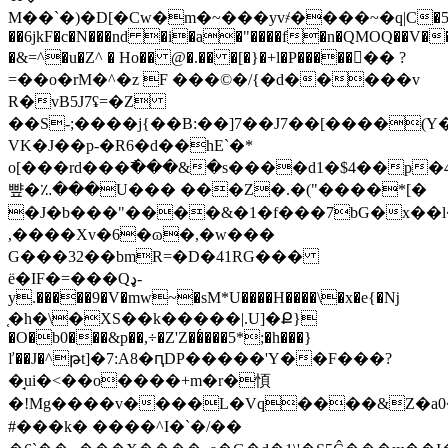
M��`�)�D[�Cw�m�~���yv҂����~�q|C�5
��6jkF�c�N���nd �i�a�"����f�n�QMOQ��V��
�&=^�u�Z^ � Ho�� @�.�� �[�}�+l�P�����󿿝�� ?
=��o�rM�^�z F ���©�/{�d�����v
R�vB5J7ʢ=�Z
��S-;����j{��B:��]7��J7��[����(Y
VK�J��p-�R6�d��hE`�*
o[���rd���߯���&�s����d1�$4��p�4
뺲�؉���U��� ���Z�.�("����*[�
�J�b���"����&�1�f���7bG�x��l
,����Xv�6�ɷ�,�w���
G���32��bmR=�D�41RG���
ë�IF�=���Qډ-
y.�����9�V�mw~�sM*U����H����\�x�e{�ǋ
֤�h�\�XS��k�����|.U]�Ք}
�O�b0���&p��,÷�Z'Z��͑���5*;�h���}
ľ��J�^թt]�7:A8�ԥDP�����'Y��F���?
�̘ui�<��o����+m�r�㥧
�!Mg����v����L�Vq����&Z�a0�&�A�naU͛*�ٸk_�����m��
#���k� ����^I�`�/��