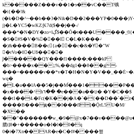
k�����Z���v��1�ɘ��vC��T锇
�i{��!&
(�k�D�^~��h��3�Nik�D��2���ƳP�0���)Y�
j)�L�YC5�wKZ/̬K7d($��j��-/
���*�N�DY�zo=lڳ$��Ȏ�t���U����_ͧ3{���B�Z��zv�7���Эf~4M
�S�#S�V�%���I C�L�K���-ͥ
�)&����B��c{a���c�&�Yّ�"W
�rVo�0�Uƃ����
Ϳ������QY���f1����;���kP
�b>����x��;;%,��dg1��8��g-
���=�����v��*v�T�H�N�Y�V��_��Ė~�ڼP�?S������f��{���:�mUkT�z��t�8��?
wq�
�L�a��lA��5�j��M֡���1����P�
�x����^h٦�� �e���a��ט� �Y�C��$
��t1��4.�Fc(�K��j�A�`�{��D��`�
����B���ԭ��I���fI[�ǬrL5U�M/
�X��
̂��"������߭�w_�9�@x�7��v����@
膍t]8�+�����o�I�l�0�q
0�i�7Xn��ĭAR�e�C�f#� ���쩓