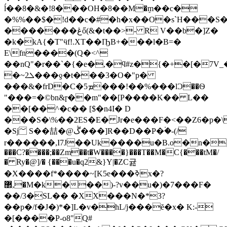
ĺ��8�&�!8���OH�8��М�ٟm��c�
�%%��$�!d��c�#�h�x��O�s`H���S�
�������ڠő(&�t��>- R V��b�]Z�
�k�kA{�T"ӵf!.XT��ҦB+���l�B=�
E\fn����(Q�<^
��nQ"�r��`�{�e�,�ϥ#z�{�+�[�7V_�{exG`ϵ�����������4��nTځm��n��ǣ#�
�~ܠ2���ƍ�t���3�O�"p�
���&�frD�C�ܡ5���!��%���lƆ��Ѳ
"���=�©bn&ɼ��m"��[P����K�� L��
��[��^�c�� [$�n4I� D
���S�\%��2ES�E� Jr�e���F�<��Z6�p�\
�Sj؅ S��喆�@ڴ���]R��D��P�۬�-(/
r������,I7J��Uk����u�B.o�n�)d+�
���C?����;��Zm��t�W����}���T��M�C{���tM�/
� Ry�@]/� {���u�q2&}Y|�ZC귪
�X����f*����~[K5e���ߢx
�?
޲,�M�k���)-?v��u�)�7���F�
��/3�SL�� �XX���N�*3?
��p�/f�J�)*�]L�v�hL/j���ĕ�x� K:-
�[����P-o8"Q#