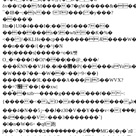
δv��\Q��/M�����7�gW�����&��
¯�IB�~;�|v�� !TJ���[ �y���?
����'�
Hn�}U0�4���I�;���6���7��
�������s�5�wƅ��Ƙ�%�
<�� }\�KLHe��cp�������Æ����W�����l=�,��v�
��n��'��/{�y�^j�N
��j����s[�����=о�k뻇
O_�=���O�Oת���|��@_���/
���ЌNN��V;H�.�i��޻�P{�����uYon���{'?
�W���7��~�W��>��|=9<��}
�������9L�����A���j||5��WVX?
��=7׫ˆ��{��xw|
��̚��xzb~~����g�������f��~:
{�����<�ܜO�n��
���4�N��ݬ5~��J�z30�V��Y���v<�ܿ{���j�U��W�O�W�w7���^�K�sx�?
�4��p��V<���3�������`}
�l�n�W�6> �q8跑
j��^ܯ�������ݏ����7�7�ճ���MG�[�γ�`zே��