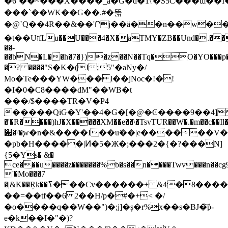
�6`��~���X����_a�G�d�1\'�S5Ĉ���ɯ��
���`��WK�� G��.#�똛
�@`Q��4R��&��'Րj��ä��n��w�
�t��UזfLu��U���4�X�aTMY�ZB��Und�.��G�U�w�>��9�x��ݷ�5*��v
��-
��bN�L��h�7�})�z��N��Tq�O�YO���p�)�]eۑ
�? ����"S�K�(J;5"�aNy�/
Mo�Te���YW��� l��jNoc�!�!
�I�0�C8����dM"��WB�t
���/$����TR�V�P4
�����QiG�Y'��4�G�[�@�Ͼ����9��4] 
�'�R����)hJ�X�����XM��e��\�TsvTUR��W�.�m��c��Il�
՗�²�֚w�n�&����I��u͘��|e������V��
�pb�H�����|Ͷ�5�Ж�;���2�{�?���N]
{5�Ys� &�
ce�ׄ��u����z�������%b�s��n����Twv���n��cg9
'�Mo���7
�|&K��Ŗk��ߖ���Cv������+ &4�8����m0�V�N��T�
��=��tf��6 2��H/p�#�+< �/
�o����q��W��")�;j]�ș�r%x��s�BJ�͝p-
e�k��I�"�)?