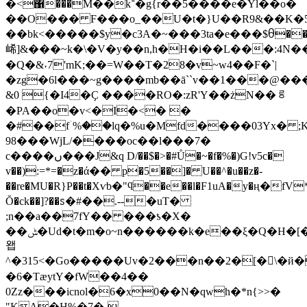
�<΁���M��k־�g{r��5����e�Yl��o�
��O��� F���o_��U�t�}U��R9&��K�5
��bk<�����$y�c3A�~���3ta�e���$ᦲ�
㟓]&���~k�\�V�y��n,h�H�i��L���:4N
�Q�&˕7'mK;��=W��T�28�v~w4��F�`|
�zg�6l���~g����mb��ā``v��1���@�
&0 {�I4�Ҫ ����RO�:zR'Y��żN��ᄛ
�PA��o�v<�I�<� �
�#��fۤ%��lq�%u�Mfd����03Yx� ;
98���WjL/����oc��l���7�
c����ں���J&q D/��$�>�#Ů�~�f�%�)G!v5c�
v��):=*=�z�ά�� p�5��]� U��^�u��z�-
��re�MU�R}P��t�Xѵb�"ϥ��e��l�F1uA�y�ң�fV*�
Ŏ�ck��]?��ꮪ�#��.--�uT�
;n��a��7fY�� ���ƾ�X�
��ݰ�Ud�t�m�o~n������k�e��ξ�Q�H�[��i
왭
^�315 <�Go�����Uv�2���n��2�[�󿁦\�й�^Y����K�j��obG@�3:
�6�TæytY�fW��4��
0Zz���icnol�6�x0��N�qwh�*n{>>�
"KA�H%�7�-