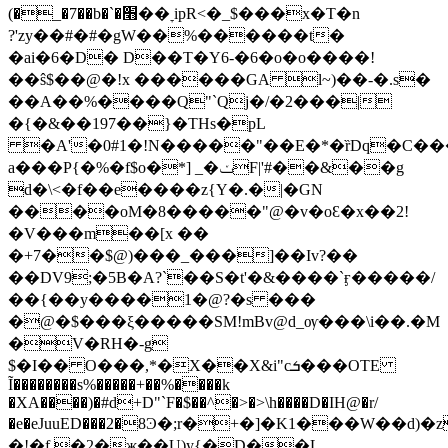
(�_�7��b�`�׫��ׇ ipR<�_$���x�T�n
?'zy��#�#�gW��%������t�
�ai�6�D� D��T�Y6-�6�o�o����!
��ŝ$��@�!x ������GA l~)��-�.s�
��A��%����Q"`Qj�/�2���|
�{�&��197��}�THs�pL
�A'�0#1�!N�����"��E�*�ȑDq�C���
a���P{�%�f$o�*] _�ݖF|'#��&��g
d�\<�f��e����z{Y�.�|�GN
����oM�8�����"@�v�oԐ�x��2!
�V���m��[x ��
�+7��$@)���_���]��Iv?��
��DV9;�5B�A?`��S�t'�&����`ӻ�����/
��{��y����1�@?�s ���
�@�$���ξ�����SM!mBv@d_ѹ���\i��.�M
�V�RH�-g
$�I�� O���,*�X��X&i"cܭ���OTE
Ĩ��������s%�����+��%����k
�XA����)�#d+D"`F�$��^�>�>\h����D�IH@�r/
�e�eJuuED���2�8Ͽ�;r�+�]�K1���W��
�!�f.�2�җ��U)y{�D��L