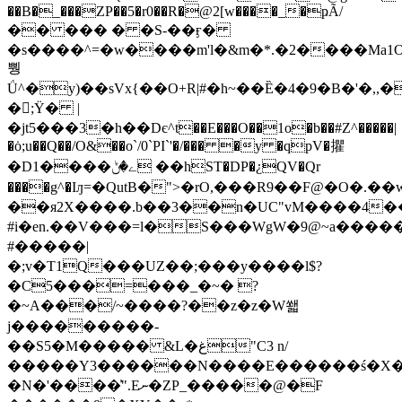
��B�_���ZP��5�r0��R�@2[w����_�ҏÃ/
�� ��� � �S-��ӻ�
�s����^=�w����m'l�&m�*.�2����Ma1
뿽
Ǘ^�y)��sVx{��O+R|#�h~��Ȅ�4�9�B�'�,,�
�;Ϋ� |
�jt5���3�h��Dє^t��E���O��1o�b��#Z^�����|
�ȯ;u��Q��/O&��o`/0`PI`'�/��� �y �qpV�㩴
�D1����ے�ݨ ��hST�DP�¿QV�Qr
����g^�Iԓ=�QutB�">�rO,���R9��F@�O�.�
��я2X����.b��3��n�UC"vM����4��
#i�en.��V���=l�S���WgW�9@~a�����
#�����|
�;v�T1Q���UZ��;���y����l$?
�C5���=���_�~� ?
�~A���/~����?��z�z�W쐛
j���������-
��Ѕ5�M����� &L�غ"C3 n/
�����Y3������N����E������ś�X�
�N�'����͗".Eނ�ZP_�����@�F