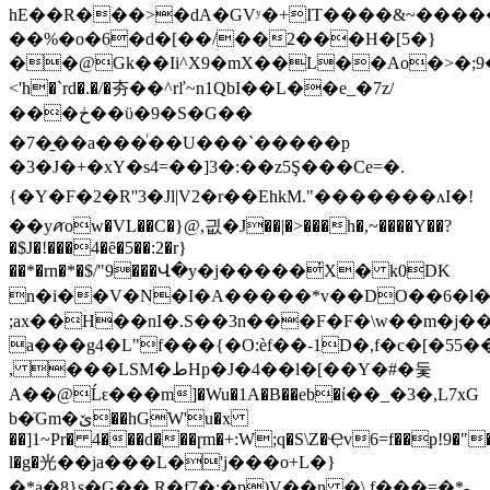
hE��R���>�dA�GVʸ�+IT����&~���
��%�o�6�d�[��/��2���H�[5�}
��@Gk��Ii^X9�mX��L��Ao�>�;9���
<'h�`rd�.�/�夯��^rľ~n1QbI��L��e_�7z/
���ڂ��ϋ�9�S�G��
�7�̱��a���ͬ��U���`�����p
�3�J�+�xY�s4=��]3�:��z5Ş���Ce=�.
{�Y�F�2�R''3�Jl|V2�r��EhkM."�������ʌI�!
��yꪁow�VL��C�}@,긦�J��|�>���h�,~����Y��?
�$J�!���4�ȇ�5��:2�r}
��*�rn�*�$/"9���Վ�y�j�����̓X� k0DK
n�i��V�N�I�A�����*v��DO��6�l�9G��w�b�]:�e1o�
;ax��H��nI�.S��3n���F�F�\w��m�j�
a���g4�L"f���{�O:èf��-1D�,f�c�[�55�
, ���LSM�طHp�J�4��l�[��Y�#�둧
A��@Ĺԑ���m]�Wu�1A�B��eb�ί��_�3�,L7xG
b�ٙGm�ێ��hGW'u�x
��]1~Pr� 4���d���ɼm�+:W;q�S\Z�Ҿv6=f��p!9
�"
l�g�光��ja���L�'j���
o+L�}
�ܻ*a�8}s�G��,R�f7�:�p)V��n �\.f���=�*-