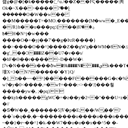
럝g�@�[�k�����߬;_^u./��Z��FϚ�����:輿
Ok�~X��>����?ޭ��}ܱ
������O�W��w��
��M�����T=�MO.�������[Mͫ�ww�_E��
�/R}h��u���pq;\[��|8؋��?
�߿H�N^j�w���
����O�+�yj��7'��g�ÞzR����}
��>����O��^]����Z��gW'g��WM�8N�ػ���W���y�3x8�wv׃�އ���Umz�{~^�m���M�~����������xrp��N�՛@�th��O�j�k���,�bxsf�^����������֏���w޴~F޳���×�������W�������A
�g'_��Ͽ���lZ��U7�v��s/
�hF�ϴ��r���� ~D��W�\
[7v�N���z���ծw�9k����N����ېk���T�"��Ϯ�g�W��]t/w�
塿X=3�N?\�����`�Y}Q/
�]_מ��~~�^]�����Ft�����G�c�%�M��?
w?�y�0<����,=�wϮ=���:<>��'ִ/[���훻
�����yw�, ;�pq}
��kyh�����gWƇ�=�z��y�2=�°���U=z
�//
�Տ�W��_������5]ܽV�p�E;��/W߽��'?
��`o�q��,�~��������u����u���n��
~��}�r~��^}�k-��W7��u�u��x��^5� �-