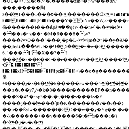
�ŰU� .ןM�:�7^�,�����zsh~�:~w/���8N/
���,�����陶
z��T���1���ס���������݅ѽx=T����"��I=��k�f����>=������ɟ���?
��������Cu�l�[F:���ό���Y�oNo��Wޕ>����cqs"Y��w
㨺������]���iկ6��q{v{��nw`�/��t -
� ��s�~z��~�M�6���8�٫v?
����?͏Q���ϟ���j�p�L~|m�2��y�9J
��jhyև���WǇ��֏�5���~�w�>������R
6.|"���r]ׯ�X��?�?
����k��R��>��e���ϛW7������ïr
Ҿ�,���1�����?
���:���xH5�������P�pz����}>\��o�g�������K
훛
+9����j�z�h��k�����sw���^���
��|z�.��yݛ7^�k�8����r�����EF��n���������O��Epn�6?
���Z�4? �~sg5��-�{�i��s���ks�F
����ݫ������`|h�K�������?��˪��}
��u��Éylw�����I�>O��w��y�Yg��:�a�
�-k������+��y�����6�t�a���a�}
�>�'j�6�/�
�90�_��w�w��/.�Nk����Cc���ݪ�U���