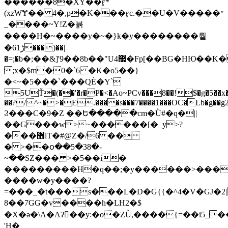
������8�XY��ӻ*
(xzWɎ�� 4�,p�K���ӻc.��U�V�����״
_����~Y!Z�뷹
����H�~����y�~�}k�y��������뤝
�6ڑ1���)��|
�=;�b�;��&]'9��8b��"U4޷�Fp[��BG�HЮ��K�o���;�:�$�gd~��x��������P�����̬�������\��W����$�J�=�Gq��*����3>=���E�W�;�gO�
;x�$m�0�`6 �K�o5��}
�<~�5���`���QЀ�Y`
5UŤ�(��'�r�P�<�Ao~PCv���8��!$�g�5��x
��?/^~�>�E.����s���7����1���OC�Lb�g��g
Ϩ���C�9�Z ��Ե�����cm�Ǜ#�q�||
��G���w>~������[�_y>?
���޾lT�#@Z�/6 ��
� >��օ��5�38�-
~��SZ��� >�5��i�
���������H�q��;�y������>����
����w�y����?
=���_�t���s���L�D�G{{�^4�V�GJ�2|
8��7GG�v����һ�LH2�$
�X�ǝ�\A�Aʔ񆪳��y
:�o�ZǙ,����{=��i5_
'H�