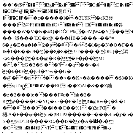
��`�f$\����3g��x����Or���j:D�v���H'�HuCL̹�Y���
��OƁ@��j]���N���웶f!
��'�C�Ҏ��c�����l��3U9K �eK3뚅
���]2@F?�]����&�C+ ����r�=E�����I��o��弴
����W�V�&�ՔQ�DǦCF%�eiV]W4�Yr��`
��+澋���`EQ�x@!���ȞB�5��� -��"=
6�ݗ�E�a�l�2�p�#�^5�l�p�N�Q�F��"���"��J'�SS�פJ4�<=�S%����a�׽��xI
�vٝ�T�E��d9���8̯�8� 9T��� �OlU[�漏
k;e5���( �8:�@�R��F�j��M!
�,�cG�3�S ��?>�q��˅�4
�b�0E�[GÍ�*^w��G�
�@�*�n���<��K<�&�����$8�Kc33F#���jJvS��N��GQ�fݤ�'aG�0i��m���$����i�
�ypTnဥ�*���V��R0h��Z)Al�&��Z鑡
�z�2���b:����F#c�hk�2�
K @����O�YQ�x~��P�I֡��@Rw�{�$ �!
��# d��9��ǀ��C��%{ �)2a:FƢ�
檛:A�F��ηe�hm�ǷBLP2�����=���zhu�j'�h��ā
b �%D'1B����xC.��fx�c�A�݌�.�
�O25�|n���4�)h(FU��#��T��O*�P��I�ذ-