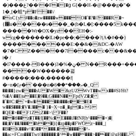
�)���غ?��\�F�[�ց G[��H-�@���g�"�
1�ˍ[�蛆*p�F��\/
�oC{y#��o�zw�����w���O�`�?�i?���R�~
{΁u�����s���_�(b�L�[:����5k���~@
�����Wr�OX�yz��EH�:-
wcg�������lLt�pe��;����?(A�#��}
����������E:��&�&DC-�AW
�7�CZ�����7l����c���&��
i� /
�l7����-B���)3�%�ڼ� N��R���+�����/
����W������괿
#�����;���,�����f|
�~n�[ݦ�`���n�ޢ���*��6�_Q
��i��}zw����sU �W�&zUZWvT��wx��#Sl/Ht?
%�A\��Eŧa��E�9��,G���N��FpdVZ�;�
�`�#C:�`+�w�/�����i���e���E�
w��$���:�V�.l��� }�~X~n�_�g]�ܖ }
�QE�>��F1Z;Z��>\| F��?
���Ȣ��z�T��/l[��%:�E���iJ�fNRh^����+)�|
��;�V��J��� �b��]i}�zp��p�FW̛Óz~���_|
�B�K���v^�5��*���.������^-
��ac+FCm���Twt{������:�^�w������>����'@gH��L