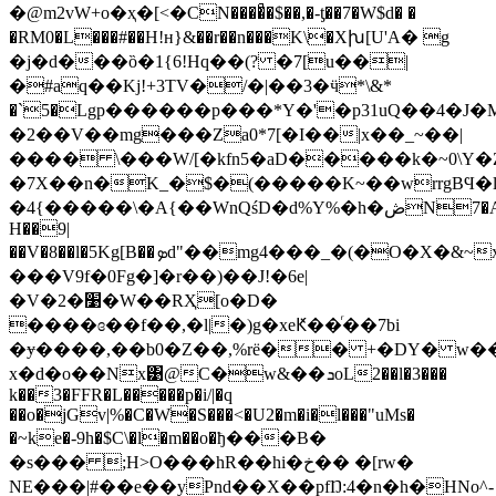
�@m2vW+o�ҳ�[<�CN����ͣ�$��,�-ƫ��7�W$d� �
�RM0�L���#��H!ʜ}&��r��n���K\�Xխ[U'A� g
�j�d���ȍ�1{6!Hq��(? �7[u��|
�#aq��Kj!+3TV�/�|��3�ӵ*\&*
�`5�Lgp������p���*Y�'�p31uQ��4�J�M�
�2��V��mg���Za0*7[�I��|х��_~��|
���� \���W/[�kfn5�aD�����k�~0\Y�Z&���
�7X��n�K_�$�(�����K~��wrrgBϤ
�4{�����\�A{��WnQśD�d%Y%�h�ڞN7�A�
H��9|
��V�8��l�5Kg[B��ܤd"��mg4�
���V9f�0Fg�]�r��
)��J!�6e|
�V�2�׹�W��RҲ[o�D�
����ɞ��f��,�l|�)g�xeԞ��ͬ��7bi
�ɏ����,��b0�Z��,%rё�� +�DY� w��
x�d�o��Nx͹@C�w&��ܖoL2��l�3���
k��3�FFR�L�����p�i/|�q
��o�jGv|%�C�W�S���<�U2�m�i�l���"uMs�
�~ke�-9h�$C\�l�m��o�ђ���B�
�s��� ;H>O���hR��hi�خ�� �[rw�
NE���|#��e��yPnd��X��pfŊ:4�n�h�HNo^-