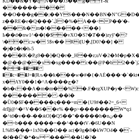
KD��&�Y�qN���J3��g�Y-&
������~��
��O���g��;��YS���N��BN�N"G�D
z��RE�e�Q���`ڭ!�%�A��<P��'�-
��&�m�!�����+��}
Ь��d�nw1^��[�$�vXO�S?�Ⱦ��)zyў'�?
\�� c;w� 5$v�� Rt[U݆�,[D0?��] �
�j�פ�t�h-5
���lK�P,ʂ9��]�Q�r�_H��z;uV�2�M�p�X
�@��@��ϫr�xg���� c��@P�b2��`j2
�i�~����
��c<��J=�(Rԉ��ҟ���w�#�{�AĖ���ˑ�`
x�AY0��1�^A����ڃ�?
�b�c��A�m�m��%�.F�rgXUP�y�<W)
������ � ˕��l�
�Ȕ0�$F�����q���=m�{U9#��2=_6+
4rȠɉ@^�^V��S��e% ��p>�������W*q:i
�^td�v��-��ӝO[�Q5��"�����h�nن��
�=b��� ����=��^���tV˕�6U��N
L%8S���+1xNh��O�� ac(�9g�8�kW7Ο4� �`-
�f��Ũ'�*�w ���\��U�?�