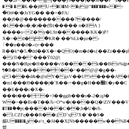
`��2F<.��f�+g[���͑y9���]��M��F"*a��Bu
� � �: �К.��j8U+�O�M<�ܴo@"���'���w�߹
�Ɵt#�/�JxYG�� ��+�FA/
��j8�@����������7����/
�L��o�;�)��(忰(����� n�|EA }
����o<Z�'y�L9z������/KK�)P?
X�>�d�լ�KR� ��%Lk�pz�ކ
�ٱ�n��d�ގr)+���
R��k*�5،�dd��X�<�QO)�m�d�s{��Zz���p
�zTi��"���Ȳ02@|
���N�Bpe�H����v\S����k��Bto%ȡn�e�
¶�B�OU������^��@@�g��-
q1���d&�@nY�gxV��U v����A�U;H�
�m1���l9����j�`R��:=��g�H��׭E�y��C
��E���c�X�-
���t��� �+J��ggib���s�-2�;qJ�
W�>��Be�T��Ԉ>O*w�(����Q�\ZiV���V�
�T��ު��ԩ;����J��C��;b�U�rS-
� LCZFʐ���R��;[D`xj7X�˹��S�
嫗U���I�ق�a^r_�J4��X[Nb�����w��%B��^%��~8�qxs�vS�ZRÖ�Rx���
쎖