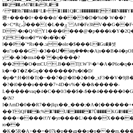
��Q��,eM7�E�aR,��
^*��9h7��hk��^L�+�1��1Q�C1�������f]\�
夒+���� 0+����dr`���9�D�%d� W��?
�>Ϲ*Rʗ,ڭٚ���{�L��ݘ` A#�Fe3hV��G��F��d�'����V�([G��[�e
D^�r�Q^0 Y1���6���@�p���k�Y�2Q�
)QC�m�F*W�s�ͣ�c�ͪ
l��P�`*Rs��.:a�ɵlσ�$���I.�Gu�|�셋
�n"n���G~�3��Մ�ൡ���e�A|n��B�4�p
y �-�3�mx4��` �q����?
��2�O�mCU .B��T[f.W`ا^�^�A�P6o�q���B���X�ʥ��;�
k�=�T�Z�Gq�'������Pu�l�D/
�p�*:H�H�T(�~��7�@�I0�2�8�_xF3��V�9jB�
�?�i0���u����7+4D�v%�`��&�� ���-
L�����vaq�4�C��0/3��$�-$��4�����0
�\N?
I�Am D�0��R7��jIqx��_���;�A�[�����
��TiQF���c%�7��U������7Ȗ����KG�9��L(Xh9�ztj�F��Ђ�R�ڏ7��|:����,
���<����⒡Y�yr����L\����X����
ю��
�K�5R�A>��=�07k�p��ߘ��o�n���m.�����ʍ�r9�a(y:��;��1���UڙL�V[��'-