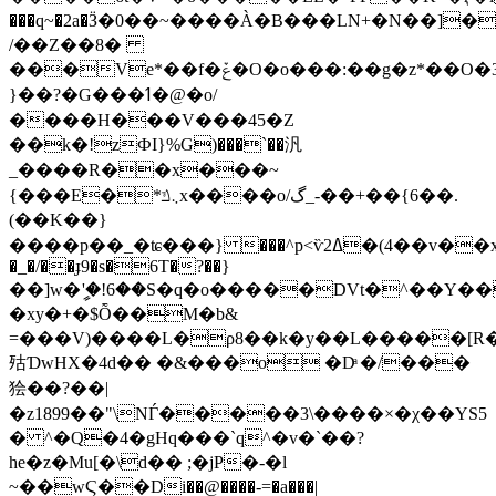
���q~�2a�Ӟ�0��~����À�B���LN+�N��]�
/��Z��8�
���Ve*��f�ݞ�O�o���:��g�z*��O�3�����F��׈�̯��0�u¨���[�يr��P�����Pї�hF�N��W����7��������r�pU���н*ՋQ��W��u*����1^�V��r�@T��h�
}��?�G���ߗ�@�ο/
����H���V���45�Z
��k�!zФI}%G)���`��汎
_����R��x���~
{���E�*܆ݿx����o/گ_-��+��{6��.
(��K��}
����p��_�ʨ���} ���^p<ѷߡ2�(4��v��x޾��~ãLH�ΟX?
�_�/��ɟ9�s�6T�?��}
��]w�ީ'�!6��S�q�o�����DVt�^��
�xy�+�$Ȭ��M�b&
=���V)����L�ρ8��k�y��L�����[R��#^ݨ����z3S#�*5Ϡgk=|zH9[�\e��nT�0]�fL1��R
㱠ƊwHX�4d�� �&���o �Dͣ �/���
狯��?��|
�z1899��"\NЃ�����3\����×�χ��YS5
� ^�Q�4�gHq���`q^�v�`��?
he�z�Mu[�\d�� ;�jP�-�l
~��wϚ��Di��@����-=�a���|