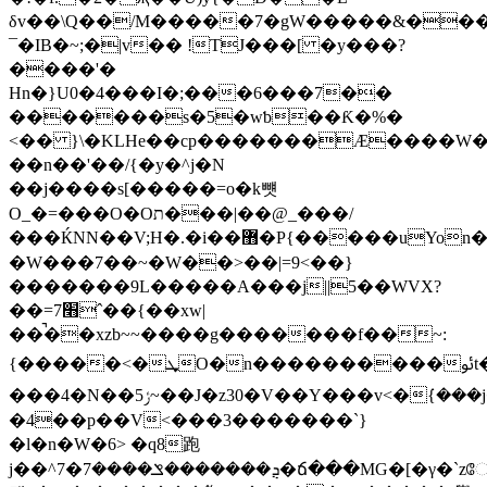
δv��\Q��/M�����7�gW�����&��
¯�IB�~;�|v�� !TJ���[ �y���?
����'�
Hn�}U0�4���I�;���6���7��
�������s�5�wƅ��Ƙ�%�
<�� }\�KLHe��cp�������Æ����W�����l=�,��v�
��n��'��/{�y�^j�N
��j����s[�����=о�k뻇
O_�=���O�Oת���|��@_���/
���ЌNN��V;H�.�i��޻�P{�����uYon���{'?
�W���7��~�W��>��|=9<��}
�������9L�����A���j||5��WVX?
��=7׫ˆ��{��xw|
��̚��xzb~~����g�������f��~:
{�����<�ܜO�n��
���4�N��ݬ5~��J�z30�V��Y���v<�ܿ{���j�U��W�O�W�w7���^�K�sx�?
�4��p��V<���3�������`}
�l�n�W�6> �q8跑
j��^ܯ�������ݏ����7�7�ճ���MG�[�γ�`zே��