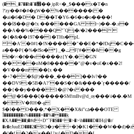
(�_�7��b�`�׫��ׇ ipR<�_$���x�T�n
?'zy��#�#�gW��%������t�
�ai�6�D� D��T�Y6-�6�o�o����!
��ŝ$��@�!x ������GA l~)��-�.s�
��A��%����Q"`Qj�/�2���|
�{�&��197��}�THs�pL
�A'�0#1�!N�����"��E�*�ȑDq�C���
a���P{�%�f$o�*] _�ݖF|'#��&��g
d�\<�f��e����z{Y�.�|�GN
����oM�8�����"@�v�oԐ�x��2!
�V���m��[x ��
�+7��$@)���_���]��Iv?��
��DV9;�5B�A?`��S�t'�&����`ӻ�����/
��{��y����1�@?�s ���
�@�$���ξ�����SM!mBv@d_ѹ���\i��.�M
�V�RH�-g
$�I�� O���,*�X��X&i"cܭ���OTE
Ĩ��������s%�����+��%����k
�XA����)�#d+D"`F�$��^�>�>\h����D�IH@�r/
�e�eJuuED���2�8Ͽ�;r�+�]�K1���W��
�!�f.�2�җ��U)y{�D��L