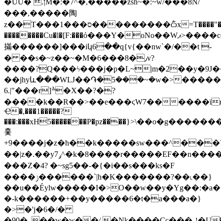
�ŰU� .ןM�:�7^�,�����zsh~�:~w/���8N/
���,�����陶
z��T���1���ס���������݅ѽx=T����"��I=��k�f����>=������ɟ���?
��������Cu�l�[F:���ό���Y�oNo��Wޕ>����cqs"Y��w
㨺������]���iկ6��q{v{��nw`�/��t -
� ��s�~z��~�M�6���8�٫v?
����?͏Q���ϟ���j�p�L~|m�2��y�9J
��jhyև���WǇ��֏�5���~�w�>������R
6.|"���r]ׯ�X��?�?
����k��R��>��e���ϛW7������ïr
Ҿ�,���1�����?
���:���xH5�������P�pz����}>\��o�g�������K
훛
+9����j�z�h��k�����sw���^���
��|z�.��yݛ7^�k�8����r�����EF��n���������O��Epn�6?
���Z�4? �~sg5��-�{�i��s���ks�F
����ݫ������`|h�K�������?��˪��}
��u��Éylw�����I�>O��w��y�Yg��:�a�
�-k������+��y�����6�t�a���a�}
�>�'j�6�/�
�90�_��w�w��/.�Nk����Cc���ݪ�U���