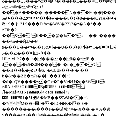
c����Q3���\\of�=h�[��P�L���@K�
-a-m#v�sP^G+!
���A�����9�����N���F0��]̔���b<5
;&���22��w���8�{�8���tCY[A�
ǒ9�ۥ'*�r]���D|fn*�WiV�22}?�z�A�*�\�
٢F#a�?
��&�JK���@�%�7#mu��=�����
��²m��Ҋ3J�좦
9���U���;�}p&��U��t�R� 1�8;O
./�/�Z:���Lz~; �
HLxL'b7��ݭ������I��=E!�
4��\�x5�/ӑN��� �=�u�_��G-
��H��Īc�y۵89S._�C҅k���`� ��-
b�&r��ZB�m7r����Ƌ]�
�d�cQV����v�C e�P�V\�U�ϙ�6W��r
:v�A:�z���O�d��t �Bp�D���h���+�i�
Ԯ�MEg�N{��l�qGq�c�˷��f�l-
���=���`5�׋�5�1A�MB��$SWδ�9�ϖk
�?/^fM��=՗J� �LQl�K��,$�-
��������/���F��Gr.4=�-X�� �A�봻
S����}��D���@��j�e�}�+\�