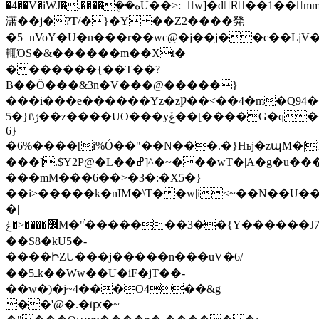
�4��V�iWJ�.����ܴ��هU��>:=w]�dRٌ��1��mm���c�<2q�v��
潇��j�?T/�}�Y ��Z2����凳
�5=nVoY�U�n���r��wc@�j��j��c��LjV��E�.��.�
輒ΌS�&������m��Xt�|
�������{��T��?
B��Ӧ���&3n�V���@�����}
���i���e������Yz�zǷ��<��4�m�Q94�
5�}t\ݬ��z����UO���yݞ��[����G�q���k�`q����~Y�)�Tճh��c�{���[�)]���G�g��
6}
�6%����[i%Ó��"��N���.�}Hьj�zպM�|T��ڞ���
���].$Y2P@�L��ߝ]^�~���wT�|A�g�u����ww*j^~��M����Xm
���mM���6��>�3�:�X5�}
��i>�����k�nIM�\T��w|i<~��N��U��.
�|
߼����<�ݟM�"֫�������3��{Y������J7��{���
��S8�kU5�-
����ԻZU���j�����n���uV�6/
��5ـk��Ww��U�iF�jT��-
��w�)�j~4���O4��&g
��'@�.�tԗ�~