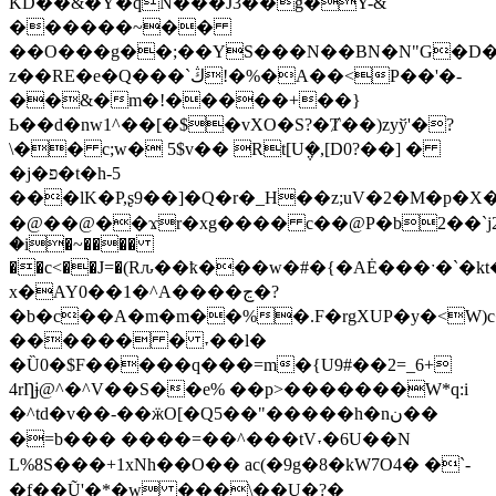
KD��&�Y�qN���J3��g�Y-&
������~��
��O���g��;��YS���N��BN�N"G�D
z��RE�e�Q���`ڭ!�%�A��<P��'�-
��&�m�!�����+��}
Ь��d�nw1^��[�$�vXO�S?�Ⱦ��)zyў'�?
\�� c;w� 5$v�� Rt[U݆�,[D0?��] �
�j�פ�t�h-5
���lK�P,ʂ9��]�Q�r�_H��z;uV�2�M�p�X
�@��@��ϫr�xg���� c��@P�b2��`j2
�i�~����
��c<��J=�(Rԉ��ҟ���w�#�{�AĖ���ˑ�`
x�AY0��1�^A����ڃ�?
�b�c��A�m�m��%�.F�rgXUP�y�<W)
������ � ˕��l�
�Ȕ0�$F�����q���=m�{U9#��2=_6+
4rȠɉ@^�^V��S��e% ��p>�������W*q:i
�^td�v��-��ӝO[�Q5��"�����h�nن��
�=b��� ����=��^���tV˕�6U��N
L%8S���+1xNh��O�� ac(�9g�8�kW7Ο4� �`-
�f��Ũ'�*�w ���\��U�?�