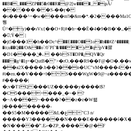
��B�_���ZP��5�r0��R�@2[w����_�ҏÃ/
�� ��� � �S-��ӻ�
�s����^=�w����m'l�&m�*.�2����Ma1
뿽
Ǘ^�y)��sVx{��O+R|#�h~��Ȅ�4�9�B�'�,,�
�;Ϋ� |
�jt5���3�h��Dє^t��E���O��1o�b��#Z^�����|
�ȯ;u��Q��/O&��o`/0`PI`'�/��� �y �qpV�㩴
�D1����ے�ݨ ��hST�DP�¿QV�Qr
����g^�Iԓ=�QutB�">�rO,���R9��F@�O�.�
��я2X����.b��3��n�UC"vM����4��
#i�en.��V���=l�S���WgW�9@~a�����
#�����|
�;v�T1Q���UZ��;���y����l$?
�C5���=���_�~� ?
�~A���/~����?��z�z�W쐛
j���������-
��Ѕ5�M����� &L�غ"C3 n/
�����Y3������N����E������ś�X�
�N�'����͗".Eނ�ZP_�����@�F