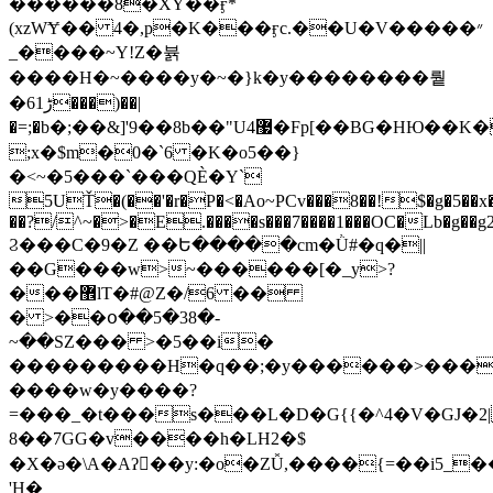
������8�XY��ӻ*
(xzWɎ�� 4�,p�K���ӻc.��U�V�����״
_����~Y!Z�뷹
����H�~����y�~�}k�y��������뤝
�6ڑ1���)��|
�=;�b�;��&]'9��8b��"U4޷�Fp[��BG�HЮ��K�o���;�:�$�gd~��x��������P�����̬�������\��W����$�J�=�Gq��*����3>=���E�W�;�gO�
;x�$m�0�`6 �K�o5��}
�<~�5���`���QЀ�Y`
5UŤ�(��'�r�P�<�Ao~PCv���8��!$�g�5��x
��?/^~�>�E.����s���7����1���OC�Lb�g��g
Ϩ���C�9�Z ��Ե�����cm�Ǜ#�q�||
��G���w>~������[�_y>?
���޾lT�#@Z�/6 ��
� >��օ��5�38�-
~��SZ��� >�5��i�
���������H�q��;�y������>����
����w�y����?
=���_�t���s���L�D�G{{�^4�V�GJ�2|
8��7GG�v����һ�LH2�$
�X�ǝ�\A�Aʔ񆪳��y
:�o�ZǙ,����{=��i5_
'H�