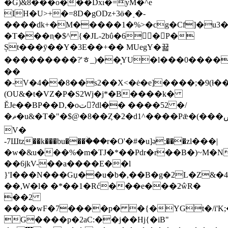
�G)&8���o���Dxı�=yM�^e
IH�U>+�=8D�gODz+3ӫ�˰�-
����dk+�M�����1�%>�cg�Cf]�u3
�T���nֽ�$^ {�JL-2bΰ�6𖇈 �P�
Șt���ȳ��Y�3E��+�� MUegY�뀳
���������?'ﾾ_)��͔YU�l���0����Z�ٶ�����p��Z����fg�H�7;"�C���[��]g�y�5�Qj�j�e��!H$(@V����8���X�
��
�-V�4��8��s2��X<�ė�e]����;�9
(ɫ�
(OU&�t�VZ�P�S2Wj�j*�B����k�
ĔJe��BP��D,�oت?ِdl�� ����52 �/
�ޡ�u&�T�"�$@�8��Ȥ�2�d1^����Pǣ�(���ڞU�
V�
-7Шtz��k���bu���ۨ���r�O'�#�u]ә;���zl���|
�w�&u���%�m�TJ�*��Pdr�r��B�)~M�N
��6jkV-��a����E��l
}'I���N���Gџ��u�b�,��B�g�2L�Z&�4R{��3
��,W�l� �*��1�Rć���e���2ŵR�
��2
����wF�7����p� �{�YGt�/i'K
G����p�2aC:��j��Hj{�iB"