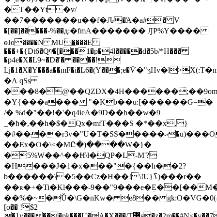
�T��Yt �v/
��7�������u��f�Ԉ�Ά�a#� V
�[��]�����-%��д:�fmA������� ԒP%Y����
ѳJo����N MU�̲���E
���+�{Dt6�Q♆�[���1�p�4l�����d�5b/*H���
�p4e�X�L9~�D�'� ����!
ǈ�1�X�Y���a��mF�i�L6�(Y���;e�Ѷ�"ʒHv�l>
�Ʌ qSs
���8�@��QZDX�4H������;��9om
�Y{���a��� "�Kb��u:[������G=�
/� %d�"��!�'�q4ieA�9D��h��w�9
_�ħ�,��h�$�Qx�mfT���S �*��x,}
�#����r3v�"U�T�SS�����ޙ�u)���O����9
��Ex�O�\<�MԸ�)����W�}�
�5%W��^��Ħ\l�QP�L-M'?
�H���J�1�x���"�{��h��2?
b������\�5��Cz�H��! \!ֹU}ߖ)���r��
��ʀ�+�Ti�Kl���-9��"9���e�ܲE��[��M�Nw��-}rTw�Fe�q�$�IۅƮ�{l�J=����%�Ҏ�O�
��%�~�Ǔ�\G�nKw� e8�� gk:O�VG�߄)0�oE��.��,
[o�� !$2
�1y������pķ���U�A�X���/T޼s�z�2m��#N<�v��7��o�%Sw�����_����l�Nz���������+��&66@