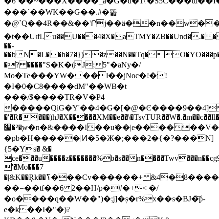
�6`��~���X����_a�G�d�1\'�S5Ĉ���ɯ��
���`��WK�� G��.#�똛
�@`Q��4R��&��'Րj��ä��n��w�
�t��UזfLu��U���4�X�aTMY�ZB��Und�.��G�U�w�>��9�x��ݷ�5*��v
��-
��bN�L��h�7�})�z��N��Tq�O�YO���p�)�]eۑ
�? ����"S�K�(J;5"�aNy�/
Mo�Te���YW��� l��jNoc�!�!
�I�0�C8����dM"��WB�t
���/$����TR�V�P4
�����QiG�Y'��4�G�[�@�Ͼ����9��4] 
�'�R����)hJ�X�����XM��e��\�TsvTUR��W�.�m��c��Il�
՗�²�֚w�n�&����I��u͘��|e������V��
�pb�H�����|Ͷ�5�Ж�;���2�{�?���N]
{5�Ys� &�
ce�ׄ��u����z�������%b�s��n����Twv���n��cg9
'�Mo���7
�|&K��Ŗk��ߖ���Cv������+ &4�8����m0�V�N��T�
��=��tf��6 2��H/p�#�+< �/
�o����q��W��")�;j]�ș�r%x��s�BJ�͝p-
e�k��I�"�)?