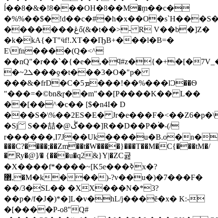
ĺ��8�&�!8���OH�8��М�ٟm��c�
�%%��$�!d��c�#�h�x��O�s`H���S�
�������ڠő(&�t��>- R V��b�]Z�
�k�kA{�T"ӵf!.XT��ҦB+���l�B=�
E\fn����(Q�<^
��nQ"�r��`�{�e�,�ϥ#z�{�+�[�7V_�{exG`ϵ�����������4��nTځm��n��ǣ#�
�~ܠ2���ƍ�t���3�O�"p�
���&�frD�C�ܡ5���!��%���lƆ��Ѳ
"���=�©bn&ɼ��m"��[P����K�� L��
��[��^�c�� [$�n4I� D
���S�\%��2ES�E� Jr�e���F�<��Z6�p�\
�Sj؅ S��喆�@ڴ���]R��D��P�۬�-(/
r������,I7J��Uk����u�B.o�n�)d+�
���C?����;��Zm��t�W����}���T��M�C{���tM�/
� Ry�@]/� {���u�q2&}Y|�ZC귪
�X����f*����~[K5e���ߢx
�?
޲,�M�k���)-?v��u�)�7���F�
��/3�SL�� �XX���N�*3?
��p�/f�J�)*�]L�v�hL/j���ĕ�x� K:-
�[����P-o8"Q#