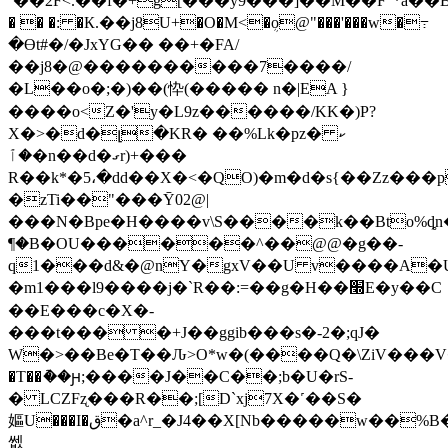
`��2F<.��f�+g[���͑y9���]��M��F"*a��Bu
� � �: �К.��j8U+�O�M<�ܴo@"���'���w�߹
�Ɵt#�/�JxYG�� ��+�FA/
��j8�@����������7����/
�L��o�;�)��(忰(����� n�|EA }
����o<Z�'y�L9z������/KK�)P?
X�>�d�լ�KR� ��%Lk�pz�ކ
�ٱ�n��d�ގr)+���
R��k*�5،�dd��X�<�QO)�m�d�s{��Zz���p
�zTi��"���Ȳ02@|
���N�Bpe�H����v\S����k��Bto%ȡn�e�
¶�B�OU������^��@@�g��-
q1���d&�@nY�gxV��U v����A�U;H�
�m1���l9����j�`R��:=��g�H��׭E�y��C
��E���c�X�-
���t��� �+J��ggib���s�-2�;qJ�
W�>��Be�T��Ԉ>O*w�(����Q�\ZiV���V�
�T��ު��ԩ;����J��C��;b�U�rS-
� LCZFʐ���R��;[D`xj7X�˹��S�
嫗U���I�ق�a^r_�J4��X[Nb�����w��%B��^%��~8�qxs�vS�ZRÖ�Rx���
쎖