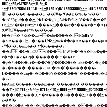
��Q��,eM7�E�aR,��
^*��9h7��hk��^L�+�1��1Q�C1�������f]\�
夒+���� 0+����dr`���9�D�%d� W��?
�>Ϲ*Rʗ,ڭٚ���{�L��ݘ` A#�Fe3hV��G��F��d�'����V�([G��[�e
D^�r�Q^0 Y1���6���@�p���k�Y�2Q�
)QC�m�F*W�s�ͣ�c�ͪ
l��P�`*Rs��.:a�ɵlσ�$���I.�Gu�|�셋
�n"n���G~�3��Մ�ൡ���e�A|n��B�4�p
y �-�3�mx4��` �q����?
��2�O�mCU .B��T[f.W`ا^�^�A�P6o�q���B���X�ʥ��;�
k�=�T�Z�Gq�'������Pu�l�D/
�p�*:H�H�T(�~��7�@�I0�2�8�_xF3��V�9jB�
�?�i0���u����7+4D�v%�`��&�� ���-
L�����vaq�4�C��0/3��$�-$��4�����0
�\N?
I�Am D�0��R7��jIqx��_���;�A�[�����
��TiQF���c%�7��U������7Ȗ����KG�9��L(Xh9�ztj�F��Ђ�R�ڏ7��|:����,
���<����⒡Y�yr����L\����X����
ю��
�K�5R�A>��=�07k�p��ߘ��o�n���m.�����ʍ�r9�a(y:��;��1���UڙL�V[��'-