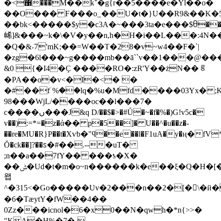
�<΁���M��k־�g{r��5����e�Yl��o�
��O��� F���o_��U�t�}U��R9&��K�5
��bk<�����$y�c3A�~���3ta�e���$ᦲ�
㟓]&���~k�\�V�y��n,h�H�i��L���:4N
�Q�&˕7'mK;��=W��T�28�v~w4��F�`|
�zg�6l���~g����mb��ā``v��1���@�
&0 {�I4�Ҫ ����RO�:zR'Y��żN��ᄛ
�PA��o�v<�I�<� �
�#��fۤ%��lq�%u�Mfd����03Yx� ;
98���WjL/����oc��l���7�
c����ں���J&q D/��$�>�#Ů�~�f�%�)G!v5c�
v��):=*=�z�ά�� p�5��]� U��^�u��z�-
��re�MU�R}P��t�Xѵb�"ϥ��e��l�F1uA�y�ң�fV*�
Ŏ�ck��]?��ꮪ�#��.--�uT�
;n��a��7fY�� ���ƾ�X�
��ݰ�Ud�t�m�o~n������k�e��ξ�Q�H�[��i
왭
^�315 <�Go�����Uv�2���n��2�[�󿁦\�й�^Y����K�j��obG@�3:
�6�TæytY�fW��4��
0Zz���icnol�6�x0��N�qwh�*n{>>�
"KA�H%�7�-