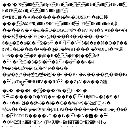
��`�f$\����3g��x����Or���j:D�v���H'�HuCL̹�Y���
��OƁ@��j]���N���웶f!
��'�C�Ҏ��c�����l��3U9K �eK3뚅
���]2@F?�]����&�C+ ����r�=E�����I��o��弴
����W�V�&�ՔQ�DǦCF%�eiV]W4�Yr��`
��+澋���`EQ�x@!���ȞB�5��� -��"=
6�ݗ�E�a�l�2�p�#�^5�l�p�N�Q�F��"���"��J'�SS�פJ4�<=�S%����a�׽��xI
�vٝ�T�E��d9���8̯�8� 9T��� �OlU[�漏
k;e5���( �8:�@�R��F�j��M!
�,�cG�3�S ��?>�q��˅�4
�b�0E�[GÍ�*^w��G�
�@�*�n���<��K<�&�����$8�Kc33F#���jJvS��N��GQ�fݤ�'aG�0i��m���$����i�
�ypTnဥ�*���V��R0h��Z)Al�&��Z鑡
�z�2���b:����F#c�hk�2�
K @����O�YQ�x~��P�I֡��@Rw�{�$ �!
��# d��9��ǀ��C��%{ �)2a:FƢ�
檛:A�F��ηe�hm�ǷBLP2�����=���zhu�j'�h��ā
b �%D'1B����xC.��fx�c�A�݌�.�
�O25�|n���4�)h(FU��#��T��O*�P��I�ذ-