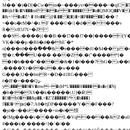
M��`�)�D[�Cw�m�~���yv҂����~�q|C�5
��6jkF�c�N���nd �i�a�"����f�n�QMOQ��V��
�&=^�u�Z^ � Ho�� @�.�� �[�}�+l�P�����󿿝�� ?
=��o�rM�^�z F ���©�/{�d�����v
R�vB5J7ʢ=�Z
��S-;����j{��B:��]7��J7��[����(Y
VK�J��p-�R6�d��hE`�*
o[���rd���߯���&�s����d1�$4��p�4
뺲�؉���U��� ���Z�.�("����*[�
�J�b���"����&�1�f���7bG�x��l
,����Xv�6�ɷ�,�w���
G���32��bmR=�D�41RG���
ë�IF�=���Qډ-
y.�����9�V�mw~�sM*U����H����\�x�e{�ǋ
֤�h�\�XS��k�����|.U]�Ք}
�O�b0���&p��,÷�Z'Z��͑���5*;�h���}
ľ��J�^թt]�7:A8�ԥDP�����'Y��F���?
�̘ui�<��o����+m�r�㥧
�!Mg����v����L�Vq����&Z�a0�&�A�naU͛*�ٸk_�����m��
#���k� ����^I�`�/��