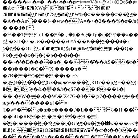
������=�_���\�nV{@QЭ/:6�r,���
��sbe=�>�P�XWq|8&�"� +>zN�0�?
2��l��J������e��{�7Sֱ����W%�#�����#��
�A��Arr���!~�ww�'A=�>�2���%�#�
/
� ��d�P
�%��TuĽ���؃�[t�ߒg�Tp�c�|'��#��Q�
캈,�Xl1�7j�: Ƨ�i����v6#Ǎ��K�����4�?
ۇ�|��OU #�`�����q1�Q��ѡ���|�h��Q�
Ek���x�Ҕ�{�p���i��/
��~�'�E����n�_��.�͂��AS��r
��)���)�C�(X ����n�
�7B��)����(�s~3
�g3��͊��Gx�@�%���ŔD7��p=��T
�4 ��5y�&�䫳�&/r�qS7���;Pe��1�|
��`�yW��.��W\�`Z^7G�3�7�(x7����w
ԋp/�������a !�=
[I�w*��g�ɶ�c����,'�L��,]8�H;�
��hU�RK�s�� �gh�
��j�����*��[�Gp�ӿ��￧w���ޞɀ\���+�j�2�������� `W V��X��
�L�}o,��R�}O2����;��4�6��]�W�߾�cr�;��]z��oy���;0���4���7+���;U�����7��[<�_��NC
����6t�V<�o�����EL�"FF��K<�ӷ�i���.