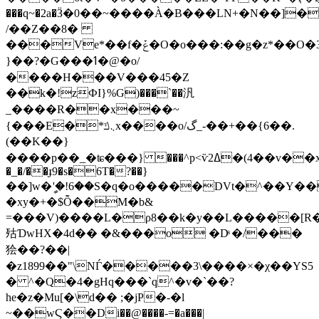
���q~�2a�Ӟ�0��~����À�B���LN+�N��]�
/��Z��8�
���Ve*��f�ݞ�O�o���:��g�z*��O�3�����F��׈�̯��0�u¨���[�يr��P�����Pї�hF�N��W����7��������r�pU���н*ՋQ��W��u*����1^�V��r�@T��h�
}��?�G���ߗ�@�ο/
����H���V���45�Z
��k�!zФI}%G)���`��汎
_����R��x���~
{���E�*܆ݿx����o/گ_-��+��{6��.
(��K��}
����p��_�ʨ���} ���^p<ѷߡ2�(4��v��x޾��~ãLH�ΟX?
�_�/��ɟ9�s�6T�?��}
��]w�ީ'�!6��S�q�o�����DVt�^��
�xy�+�$Ȭ��M�b&
=���V)����L�ρ8��k�y��L�����[R��#^ݨ����z3S#�*5Ϡgk=|zH9[�\e��nT�0]�fL1��R
㱠ƊwHX�4d�� �&���o �Dͣ �/���
狯��?��|
�z1899��"\NЃ�����3\����×�χ��YS5
� ^�Q�4�gHq���`q^�v�`��?
he�z�Mu[�\d�� ;�jP�-�l
~��wϚ��Di��@����-=�a���|