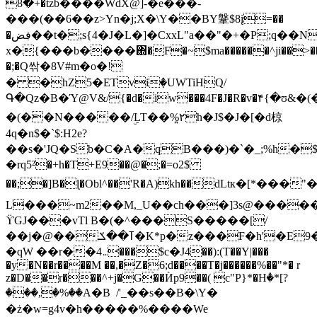
+�8�tzb����WdX@]-�e���-
���(��6��z>Yn�j;X�\Y��BY鞶$8į=��
�ڣض��t�;s{4�J�L�]�CxxL"a��"�+�P;q��Ny-
x�{���b����΍�F�~$ma������^ji��>��
�;�Q싺�8V#m�o�!
� �hZ5�ETviٜ�UWTiHQ/
Գ�Qz�B�Ύ@V&/{�d�iw���4F�J�R�v�۴{�ʊ&
�(��N�����/ۣLT��%۲̪h�J$�J�[�d椋
4q�n$�`$:H2e?
��s�'JQ�Sb�C�A�qB���)�`�_;%h�$0�O
�rq5²�+h�T+E9��@�;�=o2$
��;�]B�ɭ�Obl^��'R�A)kh��dLtк�[*���
L���~m2��M,_U��ch���]3s@�����3
ϔGJ���vTl B�(�^���S�����[/
��j�@��ߠ��ݎ�K*p�z���F�h'�E9�'�n���4�=�
�qW ��r��܅4���$с�J4��):(T��Y|���
�y�N��r����M ��,�Z�6;d����T�j������%��"*� r
z�D��r���^+j�G��Ѝp9��( c"P}*�Hٝ�*[?
���,�%��A�B  /'_��s��B�\Y�
�ż�w=g4v�h�����%����We