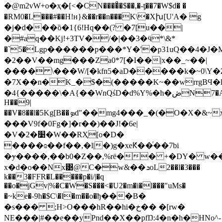
�@m2vW+o�ҳ�[<�CN����ͣ�$��,�-ƫ��7�W$d� �
�RM0�L���#��H!ʜ}&��r��n���K\�Xխ[U'A� g
�j�d���ȍ�1{6!Hq��(? �7[u��|
�#aq��Kj!+3TV�/�|��3�ӵ*\&*
�`5�Lgp������p���*Y�'�p31uQ��4�J�M�
�2��V��mg���Za0*7[�I��|х��_~��|
���� \���W/[�kfn5�aD�����k�~0\Y�Z&���
�7X��n�K_�$�(�����K~��wrrgBϤ
�4{�����\�A{��WnQśD�d%Y%�h�ڞN7�A�
H��9|
��V�8��l�5Kg[B��ܤd"��mg4�
���V9f�0Fg�]�r��
)��J!�6e|
�V�2�׹�W��RҲ[o�D�
����ɞ��f��,�l|�)g�xeԞ��ͬ��7bi
�ɏ����,��b0�Z��,%rё�� +�DY� w��
x�d�o��Nx͹@C�w&��ܖoL2��l�3���
k��3�FFR�L�����p�i/|�q
��o�jGv|%�C�W�S���<�U2�m�i�l���"uMs�
�~ke�-9h�$C\�l�m��o�ђ���B�
�s��� ;H>O���hR��hi�خ�� �[rw�
NE���|#��e��yPnd��X��pfŊ:4�n�h�HNo^-