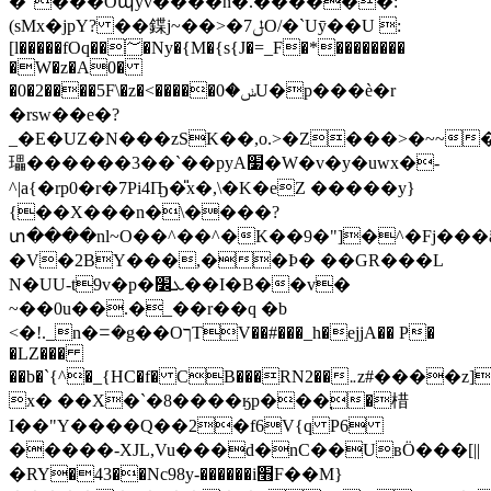
�"���Oպyv����n�.������:
(sMx�jpY? ��鍱j~��>�ݪ7O/�`Uӯ��U :
[l�����fOq��؅�Ny�{M�{s{J�=_F�*��������
�W�z�A0�
�0�2����5F\�z�<�����ݭ�0U�p���ѐ�r
�rsw��e�?
_�E�UZ�N���zSK��,o.>�Z���>�~~
瓃������3��`��pyA׷�W�v�y�uwx�-
^|a{�rp0�r�7Pi4Ҧ�̎x�,\�K�eZ �����y}
{��X���n�\����?
տ����nl~O��^��^�K��9�"]�^�Fj���ã���7�k�
�V�2BY���,��Ϸ� ��GR���L
N�UU-t9v�p�ܥ׼��I�B��v�
~��0u��.�_��r��q �b
<�!._n�ꘌ�g��OךTV��#���_h�ejjA�� P�
�LZ���
��b�`{^�_{HC�f� CB���RN2��܅z#����z]��Z��#�+P�c�jd
x� ��X�`�8����ӄp���֚�棤
I��"Y����Q��2�f6V{q P6
�����-XJL,Vu���d�nC��UвӦ���[||
�RY�43��Nc98y-������i׫F��M}