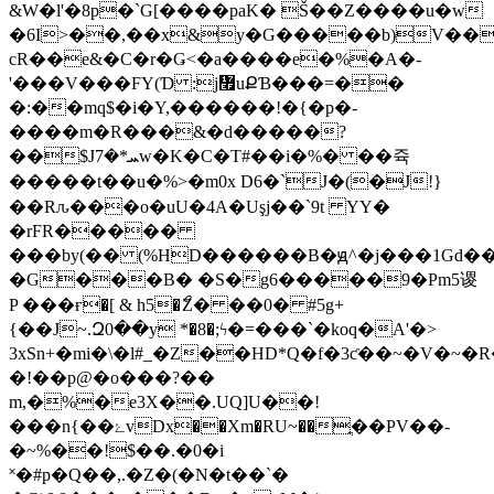
&W�l'�8p�`G[����paK� Š��Z����u�w
�6I>��,��x&y�G�����b)V����
cR��e&�C�r�Ǥ˂�a����e�%�A�-
'���V���FY(Ɗ :j៯uՔƁ���=��
�:��mq$�i�Y,������!�{�p�-
����m�R���&�d�����?
��$Jܚ*�7w�K�C�T#��i�%� ��쥭
�����t��u�%>�m0x D6�`J�(�J!}
��Rԉ���o�uU�4A�Uşj��`9t YY�
�rFR�����
���by(�� (%HD������B�ԭ^�j���1Gd�
�G���B� �S�g6�����9�Pm5谡
P ���ғ�[ & h5�ޯZ� ��0� #5g+
{��J~.Զ0��y *�8�;ϟ�=���`�koq�A'�>
3xSn+�mi�\�l#_�Z��HD*Q�f�3ƈ��
~�V�~�
�!��p@�o���?��
m,�%�e3X��.UQ]U��!
���n{��ۓvDx��Xm�RU~��ֳ��PV��-
�~%��!$��.�0�i
˟�#p�Q��,.�Z�(�N�t��`�