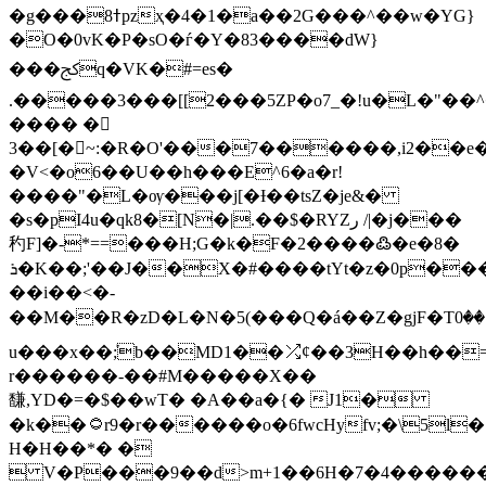
�g���ߙ8pzҳ�4�1�a��2G���^��w�YG}
�O�0vK�P�sO�ѓ�Y�83����dW}
���ﰸq�VK�#=es�
.�����3���[[2���5ZP�o7_�!u�L�"��
���� �򈭺
3��[�~:�R�O'���7������,i2��e
�V<�
o6��U��h���E^6�a�r!
����"�L�ѹ���j[�Ɨ��tsZ�je&�
�s�pI4u�qk8�[N�|.��$�RYZر /|�j���
䄪F]�-*==���H;G�k�F�2����߷�e�8�
ܪ�K��;'��J��؜X�#����tYt�z�0p����qt��V-
��i��<�-
��M��R�zD�L�N�5(���Q�á��Z�gjF�Tۊ��0��&ꦉ�:ʼ5]���ڰ�n���\�-
u���x��ܰ;b��MD1��⤮ȼ��3H��h��=
r������-��#M�����X��
馦,YD�=�$��wT� �A��a�{� J1�
�k��۝r9�r������o�6fwcHyfv;�\5l�ր%���k��a�Ğ%oUpG��*�
H�H��*� �
 V�P���9��d>m+1��6H�7�4�����