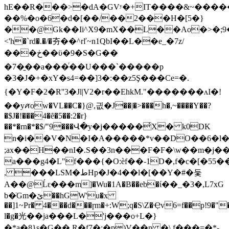
hE��R���>�dA�GVʸ�+IT����&~���
��%�o�6�d�[��/��2���H�[5�}
��@Gk��Ii^X9�mX��L��Ao�>�;9���
<'h�`rd�.�/�夯��^rľ~n1QbI��L��e_�7z/
���ڂ��ϋ�9�S�G��
�7�̱��a���ͬ��U���`�����p
�3�J�+�xY�s4=��]3�:��z5Ş���Ce=�.
{�Y�F�2�R''3�Jl|V2�r��EhkM."�������ʌI�!
��yꪁow�VL��C�}@,긦�J��|�>���h�,~����Y��?
�$J�!���4�ȇ�5��:2�r}
��*�rn�*�$/"9���Վ�y�j�����̓X� k0DK
n�i��V�N�I�A�����*v��DO��6�l�9G��w�b�]:�e1o�
;ax��H��nI�.S��3n���F�F�\w��m�j�
a���g4�L"f���{�O:èf��-1D�,f�c�[�55�
, ���LSM�طHp�J�4��l�[��Y�#�둧
A��@Ĺԑ���m]�Wu�1A�B��eb�ί��_�3�,L7xG
b�ٙGm�ێ��hGW'u�x
��]1~Pr� 4���d���ɼm�+:W;q�S\Z�Ҿv6=f��p!9
�"
l�g�光��ja���L�'j���
o+L�}
�ܻ*a�8}s�G��,R�f7�:�p)V��n �\.f���=�*-