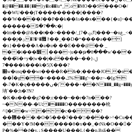
�@����.��{��}y�io��lu*_.ο�MO��S���O�/
��WU���jT���������[����?
��'W����J��P��k��ƛs��ӿ���{�u]>��
������Տ�7��c�|
�lm���@&��t��>����/_[7�ߌ;ݓ]���~�uع_<��?
���j�ؾ�?�^�޿ Ͱ��_��D�ײ����a��|
�x}�����A�a�u� ��E���@�� _
��i���׻׀���~|u��թ�8���w'��'�?
���֮6�=y�|w��j�a����~��}ݪ-
�7���k���k�5|X���?
׍w�usq���wr����R�&�;����JO˯�n��
��Ï�g��=����ݢ%?��g'~��z~-�[g?
�-7�K�q�����ں�|`���+��N���_��g+���y�}I������cy�w��i�
珃`��;h�?N?
�K�a����g7��;c���~��r�7n���?
~�N��˗�U׆ �����O��������杹
^\]�O�w>|�֝�c����?
��޾���:�O�5���7���';\����>^�Cu��i���F��j!
���Y�!M������8�x��_�tNk�O���Y�ݓ�w�������[Zj�o�<
P�%��ϑ�y,ٶS����U���L{��p.BsƂ��