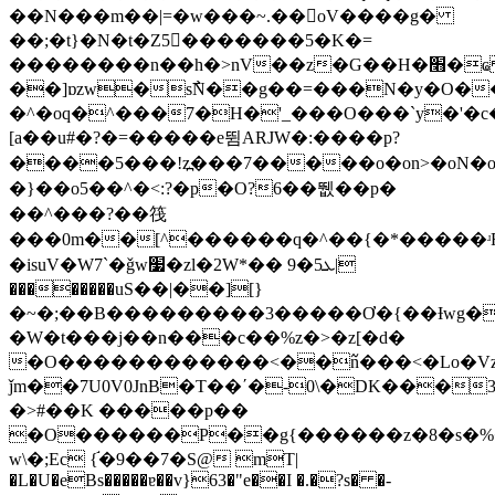
��N���m��|=�w���~.��oV����g�
��;�t}�N�t�Z5�������5�K�=
��������n��h�>nV��z�G��H�׫�ҩ ^�`#��o�I�ٹpsܞ�߱{����e3��
��]ɒzw�s߯N��g��=���N�y�O���κ޻�g��
�^�oq�^���7�H�'_���O���`y�'�
[a��u#�?�=�����e뜀ARJW�:����p?
����5���!z߽���7�����o�on>�οN�o���y~
�}��o5��^�<:?�p�O?6��뛦��p�
��^���?��筏
���0m��[^������q�^��{�*�����ʴR
�isuV�W7`�ǧw׷�zl�2W*�� ܥ5�9|
��������uS��|��][}
�~�;��B���������3�����Ơ�{��Ɨwg�
�W�t���ϳ��n���c��%z�>�z[�d�
�O������������<��߬n���<�Lo�Vz
ǰm��7U0V0JnB�T��ʹ�-0\�DK���31(
�>#��K �����p��
�O������P��g{������z�8�s�
w\�;Ec {֬�9��7�S@ mT|
�L�U�eBs�����ɐ��v}63�"e��I �.�?s� �-