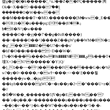
럝g�@�[�k�����߬;_^u./��Z��FϚ�����:輿
Ok�~X��>����?ޭ��}ܱ
������O�W��w��
��M�����T=�MO.�������[Mͫ�ww�_E��
�/R}h��u���pq;\[��|8؋��?
�߿H�N^j�w���
����O�+�yj��7'��g�ÞzR����}
��>����O��^]����Z��gW'g��WM�8N�ػ���W���y�3x8�wv׃�އ���Umz�{~^�m���M�~����������xrp��N�՛@�th��O�j�k���,�bxsf�^����������֏���w޴~F޳���×�������W�������A
�g'_��Ͽ���lZ��U7�v��s/
�hF�ϴ��r���� ~D��W�\
[7v�N���z���ծw�9k����N����ېk���T�"��Ϯ�g�W��]t/w�
塿X=3�N?\�����`�Y}Q/
�]_מ��~~�^]�����Ft�����G�c�%�M��?
w?�y�0<����,=�wϮ=���:<>��'ִ/[���훻
�����yw�, ;�pq}
��kyh�����gWƇ�=�z��y�2=�°���U=z
�//
�Տ�W��_������5]ܽV�p�E;��/W߽��'?
��`o�q��,�~��������u����u���n��
~��}�r~��^}�k-��W7��u�u��x��^5� �-