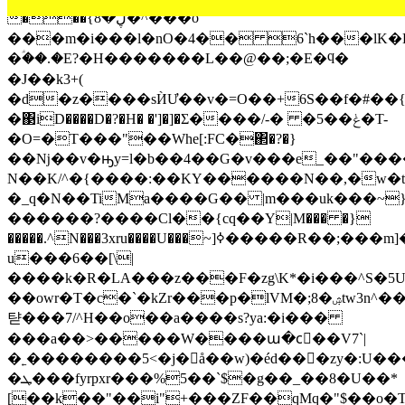
���{ڸ�8�^���o
���m�i���l�nO�4�� 6`h���lK�
�ؑ��.�E?�H�������L��@��;�E�ϥ�
�J��k3+(
�d�z����sЍƯ��v�=O��+6S��f�#��{
�΃iD����D�?�H� �']�]�Σ����/-� �5��ݟ�T-
�O=�T���"��Wһe[:FC�΂�?�}
��ǋ��v�ԣy=l�b��4��G�v���e_��"���
N��K/^�{����:��KY������N��,�w�t
�_q�N��TiMa����G�� |m���uk���~
������?����Cl��{cԛ��Y|M��� �}
�����.^N���3xru����U���~]ߦ�����R��;���m]��ҦQ�
u���6��[\|
����k�R�LA���z���F�zg\K*�i���^S�5U)
��owr�T�c�`�kZr���p�lVM�;8�ۺtw3n^��gMu����U3
탿���7/^H��o��a����s?ya:�i���
���a��>�����W����ա�cٰ��V7`|
�˿��������5<�j�å��w)�éd���zy�:U��
�ܛ���fyrpxr���%5��`$�g��_��8�U��*
[��k��"��i"+���ZF��qMq�"$��o�