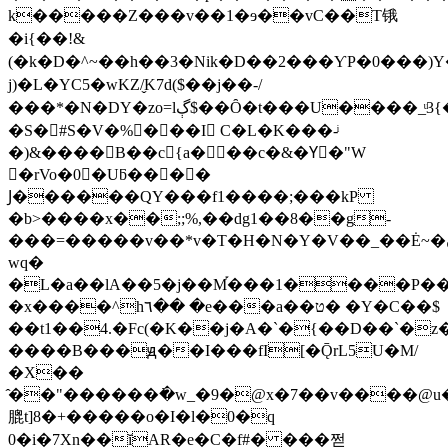
k�����Z���v��1�ɘ��vC��T锇
�i{��!&
(�k�D�^~��h��3�Nik�D��2���ƳP�0���)Y�
j)�L�YC5�wKZ/̬K7d($��j��-/
���*�N�DY�zo=lڳ$��Ȏ�t���U����_ͧ3{���B�Z��zv�7���Эf~4M
�S�#S�V�%���I C�L�K���-ͥ
�)&����B��c{a���c�&�Yّ�"W
�rVo�0�Uƃ����
Ϳ������QY���f1����;���kP
�b>����x��;;%,��dg1��8��g-
���=�����v��*v�T�H�N�Y�V��_��Ė~�ڼP�?S������f��{���:�mUkT�z��t�8��?
wq�
�L�a��lA��5�j��M֡���1����P�
�x����^h٦�� �e���a��ט� �Y�C��$
��t1��4.�Fc(�K��j�A�`�{��D��`�
����B���ԭ��I���fI[�ǬrL5U�M/
�X��
̂��"������߭�w_�9�@x�7��v����@
膍t]8�+�����o�I�l�0�q
0�i�7Xn��ĭAR�e�C�f#� ���쩓