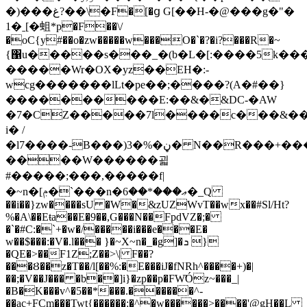
�)���غ?��\�F�[�ց G[��H-�@���g�"�
1�ˍ[�蛆*p�F��\/
�oC{y#��o�zw�����w���O�`�?�i?���R�~
{΁u�����s���_�(b�L�[:����5k���~@
�����Wr�OX�yz��EH�:-
wcg�������lLt�pe��;����?(A�#��}
����������E:��&�&DC-�AW
�7�CZ�����7l����c���&��
i� /
�l7����-B���)3�%�ڼ� N��R���+�����/
����W������괿
#�����;���,�����f|
�~n�[ݦ�`���n�ޢ���*��6�_Q
��i��}zw����sU �W�&zUZWvT��wx��#Sl/Ht?
%�A\��Eŧa��E�9��,G���N��FpdVZ�;�
�`�#C:�`+�w�/�����i���e���E�
w��$���:�V�.l��� }�~X~n�_�g]�ܖ }
�QE�>��F1Z;Z��>\| F��?
���Ȣ��z�T��/l[��%:�E���iJ�fNRh^����+)�|
��;�V��J��� �b��]i}�zp��p�FW̛Óz~���_|
�B�K���v^�5��*���.������^-
��ac+FCm���Twt{������:�^�w������>����'@gH��L