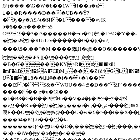
䦊)��� �\G�W�b��1WH��n�u|
�َ�R����D���UB��Ϋ?
�0y�y�A$.^t�$H�L����vv(K
b�$��er���Js5
C��3�ɍ3�����H�~ȸ�\2}t�L%G�Ύ��-
� �ь&s�RUrT2v������0��[(�m/]
���ƛ$�,��"�M,����6ԬH�q6
i��O�l�����V
���\PS;[[����1ܐ
�B�G֗����KY>R�#����x�!
�mF�&B��$A�7C�)Mݪ��)�Z{d4GL [�N���7���ɭ�
!J���)�8��#��i��+�}��!
��fZ,̾�S&�WQU��4|;5�D��¨ZP`��
������ e�u�Gi��
�k�B8�>�B��Pf Hu��V�4�|/�P��4
�v��Rm��l��ؿ���r�n;��ݜ>���l�#XJ|@�g�o�
㢃R��O�s�&@���U�w�Σ�>��t��X��[
���64�K'}-6����k-
������Q^�Ua��C�,����>����,
�;�~�iVe�d�o��4���