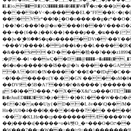
�L�}o,��R�}O2����;��4�6��]�W�߾�cr�;��]z��oy���;0���4���7+���;U�����7��[<�_��NC
����6t�V<�o�����EL�"FF��K<�ӷ�i�
���Ve*��f�ݞ�O�o���:��g�z*��O�3�����F��׈�̯��0�u¨���[�يr��P�����Pї�hF�N��W����7��������r�pU���н*ՋQ��W��u*����1^�V��r�@T��h�
}��?�G���ߗ�@�ο/����H���V���45�Z ��k�!zФI}%G)���`��汎_����R��x���~{���E�*܆ݿx����o/گ_-
��+��{6��.(��K��}����p��_�ʨ���} ���^p<ѷߡ2�(4��v��x޾��~ãLH�ΟX?�_�/��ɟ9�s�6T�?��}
��]w�ީ'�!6��S�q�o�����DVt�^��Y
=���V)����L�ρ8��k�y��L�����[R��#^ݨ����z3S#�*5Ϡgk=|zH9[�\e��nT�0]�fL1��R5�Z� V�㱠Ɗ
�&���o �Dͣ �/���狯��?��|�z1899
;�jP�-�l ~��wϚ��Di��@����-=�a���|(�_�7��b�`�׫��ׇ ipR<�_$���x�T�n ?'zy��#�#�gW��%������t� �ai�6�D
�6�o�o����!��ŝ$��@�!x ������GA 
�A'�0#1�!N�����"��E�*�ȑDq�C���E�D3B��t"PO�
<�f��e����z{Y�.�|�GN ����oM�8
��DV9;�5B�A?`��S�t'�&����`ӻ�����
g $�I�� O���,*�X��X&i"cܭ���OTE Ĩ��������s%�����+��%����k �XA����)�#d+D"`F�$��^�>�>\h����D�IH@�r/
�e�eJuuED���2�8Ͽ�;r�+�]�K1���W��
�f.�2�җ��U)y{�D��L δv��\Q��/
Hn�}U0�4���I�;���6���7�� ���
<�� }\�KLHe��cp�������Æ����W�����l=�,��v�E�ۇܸǽeLN�
��j����s[�����=о�k뻇O_�=���O�Oת���|��@_���/���ЌNN��V;H�.�i��޻�P{�����uYon���{'?
�W���7��~�W��>��|=9<��}�������9L�����A���j||5��WVX?��=