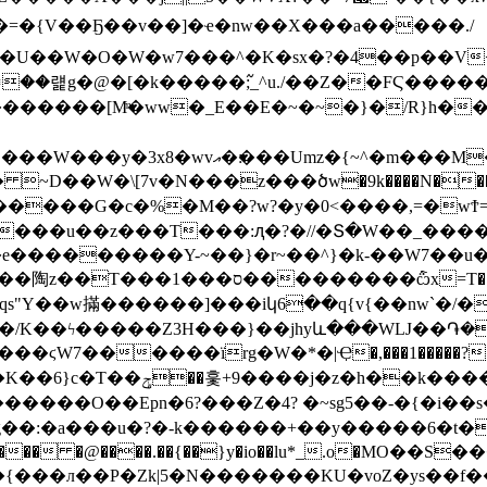
��������ﯮt�
=�{V��Ҕ��v��]�ҽ�nw��X���a�����./
w�_E��E�~�~�}�/R}h��u���pq;\[��|8�߿
��z���ծw�9k����N����ېk���T�"��Ϯ�g�W��]t/w�塿X=3�
���u��z���T���:ԯ�?�//�Տ�W��_������
���������Y-~��}�r~��^}�k-��W7��u�
��/K��ϟ�����Z3H���}��jhyև���WǇ��֏�
��k�����sw���^���?
g��:�a���u�?�-k������+��y�����6�t�
{���л��P�Zk|5�N�������KU�voZ�ys�