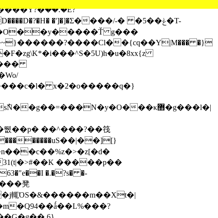
�?�H� �']�]�Σ����/-� �5��ݟ�T-
(̛�O��y�����Ť g���
}������?����Cl��{cԛ��Y|M��� �}
Wo/
n���c��%z�>�z[�d�
31(t|�>#��K �����p��
"e��I �.�?s� �-
m�Q94��ǻ��L%���?