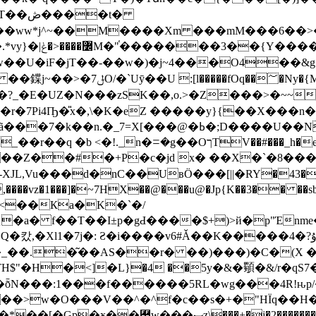
�t�
� ��S8�kU5�-
=_F�*�������� �W�z�A0�
D����U��N/�V�2BY���,��Ϸ� ��GR���L
���d�nC��UвӦ���[||�RY�43��Nc98y-��
z�1���]�~7HX��@���u@�Jp{K��3�� ��sbe
̰�<��Кa�K�`�/
n{�a� f��T��I±p�gԀ����$+)>й�p"Έn
�_��.�͂��AS��r� ��)���)�C�(X 
"�H�<]�L}�4 ��5y�&�䫳�&/r�qS7
��ȭN���:1���f������5RL�wg���4R!ԋp
���>w�O���V��^�^f�c��s�+�"HÏq��H
ޞɀ\���+�j�2�������� `W V��X��