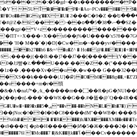
5UŤ�(��'�r�P�<�Ao~PCv���8��!$�g�5
g��g2�F�Oo��e�G/g'��X�U� Ϩ���C�9�Z ��Ե�
��gp\�*V+z�t������������|���
'�ПT+>X���>X��x6��j%�U����'x5?8��7GG
�� 'H� M��`�)�D[�Cw�m�~���yv҂����~�
����_��b27��h6 �&=^�u�Z^ � Ho�� @�.�� �[�}�+l
-;����j{��B:��]7��J7��[����(Y�� 
0�J;l뺲�؉���U��� ���Z�.�("����
1z�� ,����Xv�6�ɷ�,�w��� G���32��bm
�\�XS��k�����|.U]�Ք}�O�b0���&p��,÷�Z'Z��͑
i�<��o����+m�r�㥧
��k� ����^I�`�/��
�ɯ��I�ḉ��p�n[-���`��WK�� G��.#�똛�@`Q
� l��jNoc�!�!�I�0�C8����dM"��WB�t ���
�]� �'�R����)hJ�X�����XM��e��\�TsvTUR�
�N]{5�Ys� &�
K��Ŗk��ߖ���Cv������+ &4�8����m0�V�N��T�