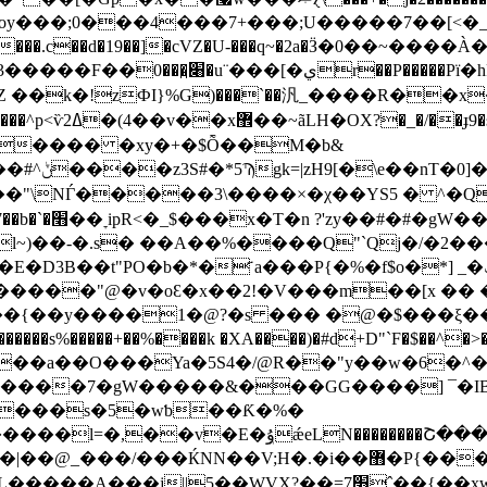
��.c��d�19��]�cVZ�U-���q~�2a�Ӟ�0��~�
������ �xy�+�$Ȭ��M�b&
wHX�4d��
��"\NЃ�����3\����×�χ��YS5 � ^�Q�
� D��T�Y6-
l~)��-�.s� ��A��%����Q"`Qj�/�2��
b�*�҃ a���P{�%�f$o�*] _�ݖF|'#��&��g d�\
�����"@�v�oԐ�x��2!�V���m��[x �� 
/��{��y����1�@?�s ��� �@�$���ξ��
d)�z��a��O���Ya�5S4�/@R��"y��w�6�
M�����7�gW�����&���GG����] ¯�IB
����s�5�wƅ��Ƙ�%�
�������Շ���N`�z}��n��'��/{�y�^j�N
7׫ˆ��{��xw|��̚��xzb~~����g�������f��~: