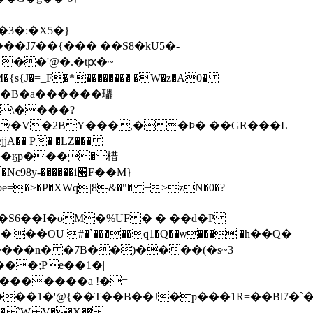
����i׫F��M}
=�>�P�XWq|8&�"� +>zN�0�?
me�S6��I�oM�%UF� � ��d�P
����n� �7B��)����(�s~3
���;Pe��1�|
/�������a !�=
���1�'@{��T��B��J�p���1R=��Bl7�`�