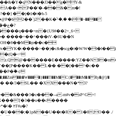
?KD��&�Y�qN���J3��g�Y-&
 �j�פ�t�h-5
P�b2��`j2��K�ۘ^�,� �i�~����
ڃ�?
���q���=m�{U9#��2=_6+
��OH�8��М�ٟm��c�
YK�:����>��)�c&�scg�i�W/W�l�l��j
Zm��t�W����}���T��M�C{���tM�/� Ry�@]/�
�&���3�z���--a-m#v�sP^G+!
��X���Ҭ�3��u��c����
U���;�}p&��U��t�R� 1�8;O�� ./