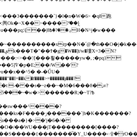
؋��?H�N^j�w���
N?
5]ܽV�p�E;��/W߽��'?
u��x��^5� �-�ŰU�
5���~�w�>������R;�~T߿?
a���a�}�>�'j�6�/�
�f���S�����{�������ͫ�Y_U����ᰵ۩�rO