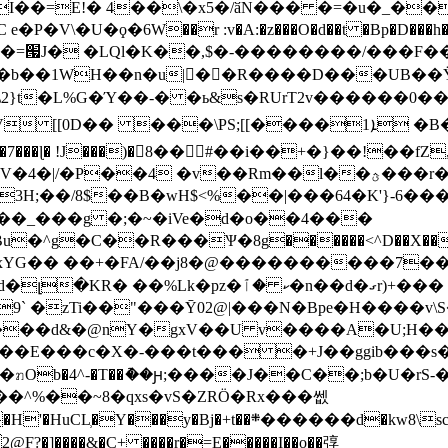
\�U�ϙ�6W��r :v�A:�z���O�d��t �Bp�D���h���
b��1WH��n�u|�َ�R����D���UB��Ϋ?�
�L%G�Ύ��-� �ь&s�RUrT2v������0��[(
���\PS;[[����1ܐ �B�G֗����KY>R�#����x�!
�v��Rm��l��ؿ���r�n;��ݜ>���l�#XJ|@�g�o�
H;��/8$��B�wH$<%��|���64�K'}-6���
�_���g �;�~�iVe�d�o��4���
�^g�C��R���Ѱ�8g������<^D��X���v�
#�/�JxYG�� ��+�FA/��j8�@����������7��
��%Lk�pz�ކ �ٱ�n��d�ގr)+���
9` �zTi��"���Ȳ02@|���N�Bpe�H����v\S�
�d&�@nY�gxV��U v����A�U;H��=I�
Ob�4^-�T��ު��ԩ;����J��C��;b�U�rS-�
���d�kw8\sc*�S~���?��OƁ@��j]���N���웶f!
�]����&�C+ ����r�=E�����I��o��弴