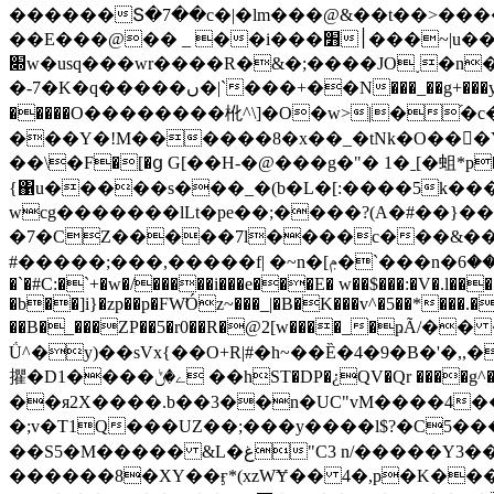
������Տ�7��c�|�lm���@&��t��>����/_[7�ߌ;ݓ]���~�uع_<��?���j�ؾ�?�^�޿ Ͱ��_��D�ײ����a��|�x
��E���@�� _ ��i���׻׀���~|u��թ�8���w'��'�?���֮6�=y�|w��j�a����~��}ݪ-�7���k���k�5|X���?
׍w�usq���wr����R�&�;����JO˯�n�� ��Ï�g��=����ݢ%?��g'~��z~-�[g?
�-7�K�q�����ں�|`���+��N���_��g+���y�}I������cy�w��i�珃`��;h�?N?�K�a����g7��;c���~��r�7n���?~�N��˗�U׆
�����O��������杹^\]�O�w>|�֝�c����?��޾���:�O�5���7���';
���Y�!M������8�x��_�tNk�O���Y�ݓ�w�������[Zj�o�<�?P�%��ϑ�y,ٶS����U���L{��p.BsƂ�� �
��\�F�[�ց G[��H-�@���g�"� 1�ˍ[�蛆*p�F
{΁u�����s���_�(b�L�[:����5k���~
wcg�������lLt�pe��;����?(A�#��}
�7�CZ�����7l����c���&����I3�� i� /�l7����-B
#�����;���,�����f| �~n�[ݦ�`���n�ޢ���*��6�_Q ��i��}zw����sU �W�&zUZWvT��wx��#Sl/Ht?%�A\��Eŧa��E�9��,G���N��FpdVZ�;�
�`�#C:�`+�w�/�����i���e���E� w��$���:�V�.l��� }�~X~n�_�g]�ܖ }�QE�>��F1Z;Z��>\| F��?���Ȣ��z�T��/l[��%:�
�b��]i}�zp��p�FW̛Óz~���_|�B�K���v^�5��*���.
��B�_���ZP��5�r0��R�@2[w����_�
Ǘ^�y)��sVx{��O+R|#�h~��Ȅ�4�9�B�'�,,�|�;
㩴�D1����ے�ݨ ��hST�DP�¿QV�Qr ����g^�Iԓ=�QutB�">�rO,���R9��F@�O�.��w��=
��я2X����.b��3��n�UC"vM����4��
�;v�T1Q���UZ��;���y����l$?�C5�
��Ѕ5�M����� &L�غ"C3 n/�����Y3������N����E������ś�X�U�|�N�'����͗".Eނ�ZP_�����@�F
������8�XY��ӻ*(xzWɎ�� 4�,p�K���ӻc.��U�V�����״ _����~Y!Z�뷹����H�~���