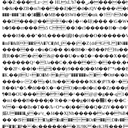
�/�Z:���Lz~; � HLxL'b7��ݭ������I��=E!� 4��\�x5�/ӑN��� �=�u�_��G-��H��Īc�y۵89S._�C҅k���`� ��-
b�&r��ZB�m7r����Ƌ]� �d�cQV����v�C e�P�V
���=���`5�׋�5�1A�MB��$SWδ�9�ϖk �?/^fM��=՗J� �LQl�K��,$�-��������/���F��Gr.4=�-X�� �A�봻S����}
��D���@��j�e�}�+\�䦊)��� �\G�W�
b�$��er���Js5 C��3�ɍ3�����H�~ȸ�\2}t
���ƛ$�,��"�M,����6ԬH�q6
i��O�l�����V [[0D�� 
�mF�&B��$A�7C�)Mݪ��)�Z{d4GL [�N���7���ɭ� !J���)�8��#��i��+�}��!��fZ,̾�S&�WQU��4|;5�D��¨ZP`����
������ e�u�Gi�� �k�B8�>�B��Pf Hu��V�4�|/�P��4 
㢃R��O�s�&@���U�w�Σ�>��t��X��[3
������Q^�Ua��C�,����>����,��
`��2F<.��f�+g[���͑y9���]��M��F"*a��Bu
�К.��j8U+�O�M<�ܴo@"���'���w�߹�Ɵt
����o<Z�'y�L9z������/KK�)P?X�>�d�լ�KR� 
R��k*�5،�dd��X�<�QO)�m�d�s{��Zz���p
¶�B�OU������^��@@�g��-q1��
�m1���l9����j�`R��:=��g�H��׭E�y��C ��E���c�X�-���t��� �+J��ggib���s�-2�;qJ�
W�>��Be�T��Ԉ>O*w�(����Q�\ZiV���V�ꤊ
嫗U���I�ق�a^r_�J4��X[Nb�����w��%B��^%��~8�qxs�vS�ZRÖ�Rx���쎖
��`�f$\����3g��x����Or���j:D�v���H'�HuCL̹�Y���y�Bj�+t��܍���
��'�C�Ҏ��c�����l��3U9K �eK3뚅���]2@F?