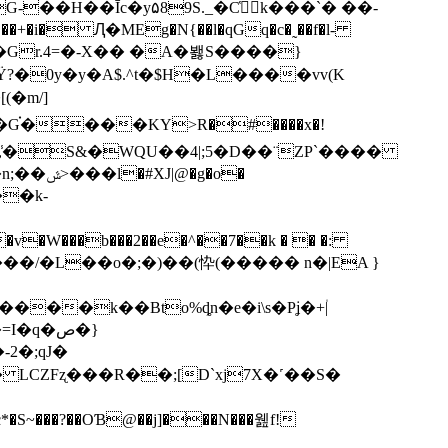
+�i� Ԯ�MEg�N{��l�qGq�c�˷��f�l-
0y�y�A$.^t�$H�L����vv(K
�m/]
�k-
W���b���2��e�^��7��k � � �:
��/�L��o�;�)��(忰(����� n�|EA }
���k��Bto%ȡn�e�i\s�Pʝ�+۠|
q�ص�}
 LCZFʐ���R��;[D`xj7X�˹��S�