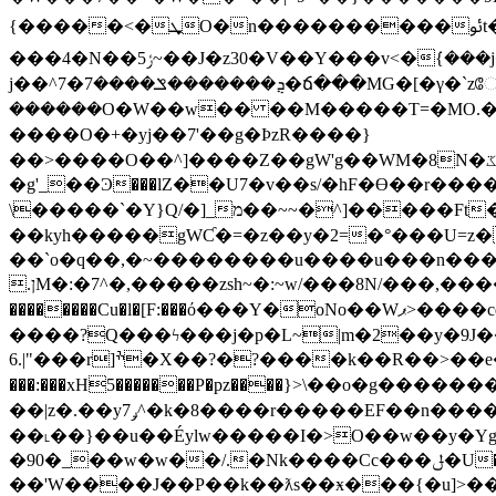
{�����<�ܜO�n��
���4�N��ݬ5~��J�z30�V��Y���v<�ܿ{���j�U��W�O�W�w7���^�K�sx�?�4��p��V<���3�������`}�l�n�W�6> �q8跑
j��^ܯ�������ݏ����7�7�ճ���MG�[�γ�`zே��럝g�@�[�k�����߬;_^u./��Z��FϚ�����:輿Ok�~X��>����?ޭ��}ܱ
������O�W��w�� ��M�����T=�MO.�������[Mͫ�w
����O�+�yj��7'��g�ÞzR����}
��>����O��^]����Z��gW'g��WM�8N�ػ���W���y�3x8�wv׃�އ���Umz�{~^�m���M�~����������xrp��N�՛@�th��O�j�k���,�bxsf�^����������֏���w޴~F޳���×�������W�������A
�g'_��Ͽ���lZ��U7�v��s/�hF�ϴ��r���� ~D��W�\[7v�N�
\�����`�Y}Q/�]_מ��~~�^]�����Ft�����G�c�%�M��?w?�y�0<����,=�wϮ=���:<>��'ִ/[���훻�����yw�, ;�pq}
��kyh�����gWƇ�=�z��y�2=�°���U=z�
��`o�q��,�~��������u����u���n���e
.ןM�:�7^�,�����zsh~�:~w/���8N/���,�����陶z��T���1���ס���������݅ѽx=T����"��I=��k�f����>=������ɟ���?
��������Cu�l�[F:���ό���Y�oNo��Wޕ>����cqs"Y��w㨺������]���iկ6��q{v{��nw`�/��t -� ��s�~z��~�M�6���8�٫v?
����?͏Q���ϟ���j�p�L~|m�2��y�9J
6.|"���r]ׯ�X��?�?����k��R��>��e���ϛW7������ïrg�W�*�|Ҿ�,���1�����?
���:���xH5�������P�pz����}>\��o�g�������K��6}c�T��ݯ��훛+9����j�z�h
��|z�.��yݛ7^�k�8����r�����EF��n���������O��Epn�6?���Z�4? �~sg5��-�{�i��s���ks�F ����ݫ������`|h�K�������?
��˪��}��u��Éylw�����I�>O��w��y�Y
�90�_��w�w��/.�Nk����Cc���ݪ�U��� �@����.��{��}y�io��lu*_.ο�MO��S���O�/��WU���jT���������[����?
��'W����J��P��k��ƛs��ӿ���{�u]>��