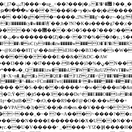
}�����A�a�u�
\����>^�Cu��i���F��j!
)���غ?
��\/�oC{y#��o�zw�����w���O�`�?�i?���R
@KdI��8T[`q^��dmsEHö�e�B33�e9�x�W�
����������E:��&�&DC-�AW
���)3�%�ڼ� N��R���+�����/����W������괿
E���iJ�fNRh^����+)�|��;�V��J���
������^-��ac+FCm���Twt{������:�^�w������>���
ҏÃ/�� ��� � �S-��ӻ� �s����^=�w����m'
Ϋ� |�jt5���3�h��Dє^t��E���O��1o�b��#Z^���
�VPA%�3j�C��)�-#i�en.��V���=l�S
��=���_�~� ?�~A���/~����?��
�y�~�}k�y��������뤝�6ڑ1���)��|