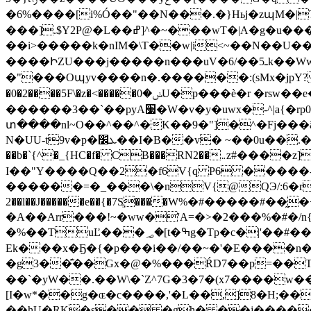
�6%����[i%Ó��"��N���.�}Hьj�zպM�|T��ڞ���
���].$Y2P@�L��ߝ]^�~���wT�|A�g�u����ww*j^~��M����Xm ���mM���6��>�3�:�X5�}
��i>�����k�nIM�\T��w|i<~��N��U��.*vy}�|߼����<�ݟM�"֫�������3��{Y������J7��{��
����ԻZU���j�����n���uV�6/��5ـk��Ww��U�iF�jT��-��w�)�j~4���O4��&g ��'@�.�tԗ�~
�"���Oպyv����n�.������:(sMx�jpY? ��鍱j~��>�ݪ7O/�`Uӯ��U :[l�����fOq��؅�Ny�{M�{s{J�
�0�2����5F\�z�<�����ݭ�0U�p���ѐ�r �rsw��e�?_�E�UZ�N���zSK��,o.>�Z���>�~~�B�a������瓃
������3��`��pyA׷�W�v�y�uwx�-^|a{�rp0�r�7Pi4Ҧ�̎x�,\�K�eZ �����y}{��X���n�\����?
տ����nl~O��^��^�K��9�"]�^�Fj���ã���7�k��n.�_7=X[���@�ߕ�;
N�UU-t9v�p�ܥ׼��I�B��v� ~��0u��.�_��r��q �b <�!._n�ꘌ�g��OךTV��#���_h�ejjA�� P� �LZ���
��b�`{^�_{HC�f� CB���RN2��܅z#����z]��Z��#�+P�c�jd x� ��X�`�8����ӄp���֚�棤
I��"Y����Q��2�f6V{q P6 �����-XJL,Vu
������=�_���\�nV{@QЭ/:6�r,����v
2��l��J������e��{�7Sֱ����W%�#�����#��
�A��Arr���!~�ww�'A=�>�2���%�#�
/
�%��TuĽ���؃�[t�ߒg�Tp�c�|'��#��Q�캈,�Xl1�7j�: Ƨ�i����v6#Ǎ��K�����4�?ۇ�|��OU #�`�����q1�Q��ѡ���|�h��Q�
Ek���x�Ҕ�{�p���i��/��~�'�E����n
�g3��͊��Gx�@�%���ŔD7��p=��TH$
��`�yW��.��W\�`Z^7G�3�7�(x7����w
[I�w*��g�ɶ�c����,'�L��,]8�H;�
��hU�RK�s�� �gh� ��j�����*��[�Gp�ӿ��￧w���