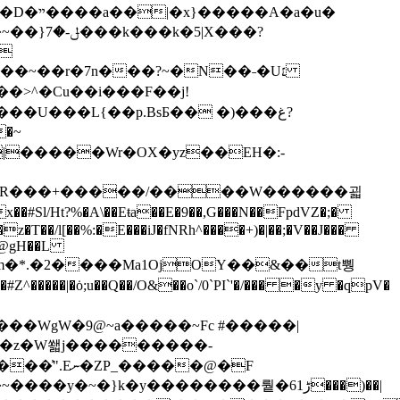
�~
|�����Wr�OX�yz��EH�:-
�'@gH��L
l�&m�*.�2����Ma1OjOY��&��t뿽
��|�ȯ;u��Q��/O&��o`/0`PI`'�/��� �y �qpV�
���WgW�9@~a�����~Fc #�����|
z�z�W쐛j���������-