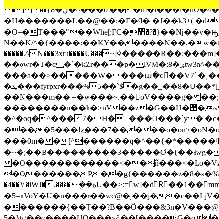
���{ڸ�8�^���o ���m�i���l�nO�4�� 6`h���lK�Hs����]����hf4��o����Ϋ?�ؑ��.�E?
�H�������L��@��;�E�ϥ� �J��k3+( �d�z
�O=�T���"��Wһe[:FC�΂�?�}��ǋ��v�
N��K/^�{����:��KY������N��,�w�tR
�����.^N���3xru����U���~]ߦ�����R��;���m]��ҦQ� u���6��[\|����k�R�LA���z���F�zg\K*�i���^S�5U)h�u�8xx{z
��owr�T�c�`�kZr���p�lVM�;8�ۺtw3n^��gMu����U3탿���7/^H��o��a����s?ya:�i���
���a��>�����W����ա�cٰ��V7`|�˿���
�ܛ���fyrpxr���%5��`$�g��_��8�U��*[��k��"��i"+���ZF��qMq�"$��o�T����c�l� x�2�o�����q�}
��N���m��|=�w���~.��oV����g� ��;
��������n��h�>nV��z�G��H�׫�ҩ ^�`#��o�I�ٹpsܞ�߱{����e3�� ��]ɒzw�s߯N��g��=���N�y�O���κ޻�g���l�|
�^�oq�^���7�H�'_���O���`y�'�c�
����5���!z߽���7�����o�on>�οN�o���y~h~�P�׺>�<|�}��o5��^�<:?�p�O?
���0m��[^������q�^��{�*�����ʴR�2���j"2�??�isuV�W7`�ǧw׷�
�~�;��B���������3�����Ơ�{��Ɨwg��
�O������������<��߬n���<�Lo�Vzs} 
�O������P��g{������z�8�s�%� w\�;Ec
�4��V�iWJ�.����ܴ��هU��>:=w]�dRٌ��1��mm���c�<2q�v��潇��j�?T/�}�Y ��Z2����凳
�5=nVoY�U�n���r��wc@�j��j��c��LjV��E�.��.��i����ݳ���
�������{��T��?B��Ӧ���&3n�V���@
5�}t\ݬ��z����UO���yݞ��[����G�q���k�`q����~Y�)�Tճh��c�{���[�)]���G�g�� 6}