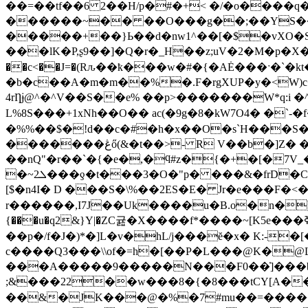
��=��tf��6 2��H/p�#�+< �/�o����q�
������~�� ��O���g��;��YS���N��BN�N"G�D� z
�����+��}Ь��d�nw1^��[�$�vXO�S?�Ⱦ��)z
���lK�P,ʂ9��]�Q�r�_H��z;uV�2�M�p�
��c<��J=�(Rԉ��ҟ���w�#�{�AĖ���ˑ�`
�b�c��A�m�m��%�.F�rgXUP�y�<W)
4rȠɉ@^�^V��S��e% ��p>�������W*q:i �^td�v��-��ӝO[�Q5��"��
L%8S���+1xNh��O�� ac(�9g�8�kW7Ο
�%%��$�!d��c�#�h�x��O�s`H���S�
�������ڠő(&�t��>- R V��b�]Z� �k�kA{�T"ӵf!.XT��ҦB+���l�B=� E\fn����(Q�<^
��nQ"�r��`�{�e�,�ϥ#z�{�+�[�7V_�{exG`ϵ�����������4��nTځm��n��ǣ#�
�~ܠ2���ƍ�t���3�O�"p� ���&�frD�C�ܡ5���!��%���lƆ��Ѳ "���=�©bn&ɼ��m"��[P����K�� L�� ��[��^�c��
[$�n4I� D ���S�\%��2ES�E� Jr�e���F�<��Z6�p�\��j�Oe�|�S
r������,I7J��Uk����u�B.o�n�)d+���=
��p�/f�J�)*�]L�v�hL/j���ĕ�x� K:-�
c����Q3���\\of�=h�[��P�L���@K�@L
���A�����9�����N���F0��]̔���b<5
;&���22��w���8�{�8���tCY[A��.���T�}ǒ9�ۥ'*�r]���D|fn*�W
��&�JK���@�%�7#mu��=�����P�