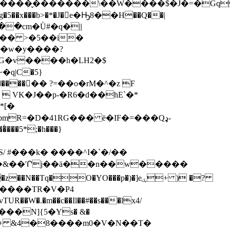
��x���b>�*�J�񐇢e�Ԣ8��H��Q��|
����cm�Ǜ#�q�||
�w�y����?
�v����һ�LH2�$
q|C�5}
�P�����󿿝�� ?=��o�rM�^�z F
 VK�J��p-�R6�d��hE`�*
*[�
R=�D�41RG��� ë�IF�=���Qډ-
���5*;�h���}
��4R��&��'Րj��ä��n��w�����
/$����TR�V�P4
�W�.�m��c��Il��#��s���lx4/