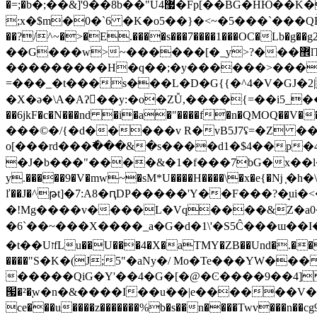
�=;�b�;��&]'9��8b��"U4޷�Fp[��BG�HЮ��K�o���;�:�$�gd~��x��������P�����̬�������\��W����$�J�=�Gq��*����3>=���E�W�;�gO�
;x�$m�0�`6 �K�o5��}�<~�5���`���QЀ�Y` 
��?/^~�>�E.����s���7����1���OC�Lb�
��G���w>~������[�_y>?���޾lT�#@Z�/6 �� � >��օ��5�38�-~��SZ��� >�5��i�
���������H�q��;�y������>����
=���_�t���s���L�D�G{{�^4�V�GJ�2|
�X�ǝ�\A�Aʔ񆪳��y
:�o�ZǙ,����{=��i5_�
��6jkF�c�N���nd �i�a�"����f�n�QMOQ��V��
���©�/{�d�����v R�vB5J7ʢ=�Z ��S
o[���rd���߯���&�s����d1�$4��p�4
�J�b���"����&�1�f���7bG�x��l�
y.�����9�V�mw~�sM*U����H����\�x�e{�ǋ ֤�h
ľ��J�^թt]�7:A8�ԥDP�����'Y��F���?�̘u
�!Mg����v����L�Vq����&Z�a0�&�A�naU͛*�ٸk_�����m��۝��R�pG�ƝUI��S/ #�
�6`��~���X����_a�G�d�1\'�S5Ĉ��
�t��UזfLu��U���4�X�aTMY�ZB��Und�.��G�U�w�>��9�x��ݷ�5*��v ��-��bN�L��h�7�})�z��N��Tq�O�YO���p�)�]eۑ+ ) �?
����"S�K�(J;5"�aNy�/ Mo�Te���YW��
�����QiG�Y'��4�G�[�@�Ͼ����9��4] %6h�\�
՗�²�֚w�n�&����I��u͘��|e������V��s9���ה[ �pb�H�����|Ͷ�5�Ж�;���2�{�?��
ce�ׄ��u����z�������%b�s��n����Twv���n��cg9�����76l '�Mo���7 �|&