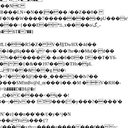
���À�B���LN+�N��]��� /��Z��8�
4�gHq���`q^�v�`��?he�z�Mu[�\d��
�|�{�&��197��}�THs�pL
�+7��$@)���_���]��Iv?��
���SM!mBv@d_ѹ���\i��.�M �V�RH�-
^�_Q�bC����<�q� �!
�~;�|v�� !TJ���[ �y���?����'�