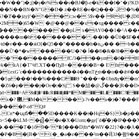
�W��")�;j]�ș�r%x��s�BJ�͝p-e�k��I�"�)
��RE�e�Q���`ڭ!�%�A��<P��'�-��&�m�!
yў'�?\�� c;w� 5$v�� Rt[U݆�,[D0?��] �
X�2M�)65�W �@��@��ϫr�xg���� c��@
�kt�������
�|`��pL x�AY0��1�^A����
c����m�b|������ � ˕��l� �Ȕ0�$F��
���h�nن�� �=b��� ����=��^���tV˕�6U��N
4� �`-�f��Ũ'�*�w ���\��U�?� ĺ��8�&�!8�
�"������� fC/3���ym;�f�89x�
�z.Q@������E�����:YZ��N$�m��m��[Lx�s�
j؅ S��喆�@ڴ���]R��D��P�۬�-(/
A&�]�^��cR��i�j��*�M����L� ���C?����;��
{���u�q2&}Y|�ZC귪�X����f*����~[K5e���ߢx
�? ޲,�M�k���)-?v��u�)�7���F� ��/3�SL�� �XX���N�*3?
[����P-o8"Q#
Cn*�պճ���5D����K��t�Hq�S}h�p���
��kLM<�̷ឦ��e�X�Uom;�ge[`d�̐�)�lP�
iV�22}?�z�A�*�\� ٢F#a�?
B]�[B�^{�_�a�z� ��²m��Ҋ3J�좦9���