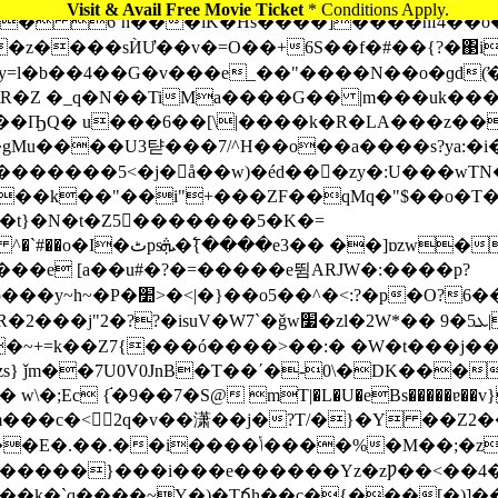
Visit & Avail Free Movie Ticket
* Conditions Apply.
����sЍƯ��v�=O��+6S��f�#��{?�΃iD����D
ԣy=l�b��4��G�v���e_��"����N��o�ɡd
�Z �_q�N��TiMa����G�� |m���uk���~
�����5<�j�å��w)�éd���zy�:U���wTN�
�t}�N�t�Z5�������5�K�=
��e [a��u#�?�=�����e뜀ARJW�:����p?
6��뛦��p� ��^���?��筏
zl�2W*�� ܥ5�9|��������uS��|��][}
~+=k��Z7{���ó����>��:� �W�t���ϳ��
ǰm��7U0V0JnB�T��ʹ�-0\�DK���
 {֬�9��7�S@ mT|�L�U�eBs�����ɐ��v}63�
�%�M��;�z�j輒ΌS�&������m��Xt�|
�����}���i���e������Yz�zǷ��<��4�