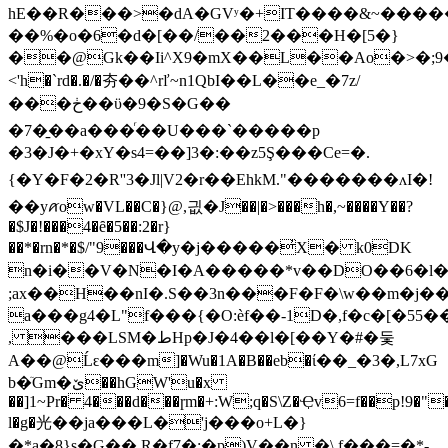
hE��R���>�dA�GVʸ�+IT����&~���
��%�o�6�d�[��/��2���H�[5�}
��@Gk��Ii^X9�mX��L��Ao�>�;9���
<'h�`rd�.�/�夯��^rľ~n1QbI��L��e_�7z/
���ڂ��ϋ�9�S�G��
�7�̱��a���ͬ��U���`�����p
�3�J�+�xY�s4=��]3�:��z5Ş���Ce=�.
{�Y�F�2�R''3�Jl|V2�r��EhkM."�������ʌI�!
��yꪁow�VL��C�}@,긦�J��|�>���h�,~����Y��?
�$J�!���4�ȇ�5��:2�r}
��*�rn�*�$/"9���Վ�y�j�����̓X� k0DK
n�i��V�N�I�A�����*v��DO��6�l�9G��w�b�]:�e1o�
;ax��H��nI�.S��3n���F�F�\w��m�j�
a���g4�L"f���{�O:èf��-1D�,f�c�[�55�
, ���LSM�طHp�J�4��l�[��Y�#�둧
A��@Ĺԑ���m]�Wu�1A�B��eb�ί��_�3�,L7xG
b�ٙGm�ێ��hGW'u�x
��]1~Pr� 4���d���ɼm�+:W;q�S\Z�Ҿv6=f��p!9
�"
l�g�光��ja���L�'j���
o+L�}
�ܻ*a�8}s�G��,R�f7�:�p)V��n �\.f���=�*-