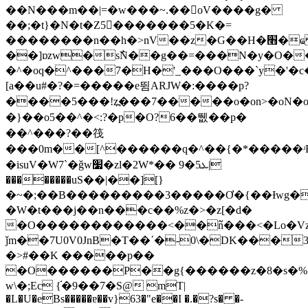
��N���m��|=�w���~.��oV����g�
��;�t}�N�t�Z5�������5�K�=
��������n��h�>nV��z�G��H�׫�ҩ ^�`#��o�I�ٹpsܞ�߱{����e3��
��]ɒzw�s߯N��g��=���N�y�O���κ޻�g��
�^�oq�^���7�H�'_���O���`y�'�
[a��u#�?�=�����e뜀ARJW�:����p?
����5���!z߽���7�����o�on>�οN�o���y~
�}��o5��^�<:?�p�O?6��뛦��p�
��^���?��筏
���0m��[^������q�^��{�*�����ʴR
�isuV�W7`�ǧw׷�zl�2W*�� ܥ5�9|
��������uS��|��][}
�~�;��B���������3�����Ơ�{��Ɨwg�
�W�t���ϳ��n���c��%z�>�z[�d�
�O������������<��߬n���<�Lo�Vz
ǰm��7U0V0JnB�T��ʹ�-0\�DK���31(
�>#��K �����p��
�O������P��g{������z�8�s�
w\�;Ec {֬�9��7�S@ mT|
�L�U�eBs�����ɐ��v}63�"e��I �.�?s� �-