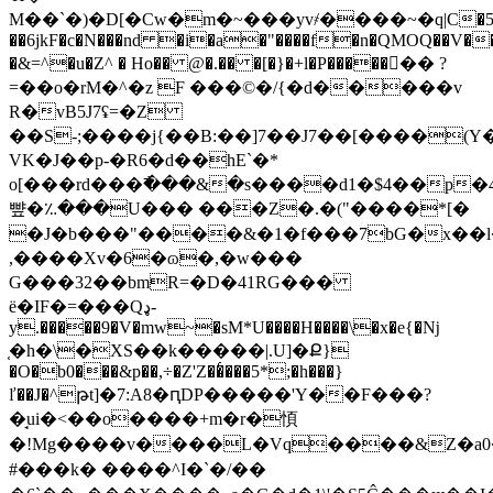
M��`�)�D[�Cw�m�~���yv҂����~�q|C�5
��6jkF�c�N���nd �i�a�"����f�n�QMOQ��V��
�&=^�u�Z^ � Ho�� @�.�� �[�}�+l�P�����󿿝�� ?
=��o�rM�^�z F ���©�/{�d�����v
R�vB5J7ʢ=�Z
��S-;����j{��B:��]7��J7��[����(Y
VK�J��p-�R6�d��hE`�*
o[���rd���߯���&�s����d1�$4��p�4
뺲�؉���U��� ���Z�.�("����*[�
�J�b���"����&�1�f���7bG�x��l
,����Xv�6�ɷ�,�w���
G���32��bmR=�D�41RG���
ë�IF�=���Qډ-
y.�����9�V�mw~�sM*U����H����\�x�e{�ǋ
֤�h�\�XS��k�����|.U]�Ք}
�O�b0���&p��,÷�Z'Z��͑���5*;�h���}
ľ��J�^թt]�7:A8�ԥDP�����'Y��F���?
�̘ui�<��o����+m�r�㥧
�!Mg����v����L�Vq����&Z�a0�&�A�naU͛*�ٸk_�����m��
#���k� ����^I�`�/��