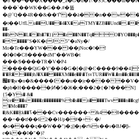
�6`��~���X����_a�G�d�1\'�S5Ĉ���ɯ��
���`��WK�� G��.#�똛
�@`Q��4R��&��'Րj��ä��n��w�
�t��UזfLu��U���4�X�aTMY�ZB��Und�.��G�U�w�>��9�x��ݷ�5*��v
��-
��bN�L��h�7�})�z��N��Tq�O�YO���p�)�]eۑ
�? ����"S�K�(J;5"�aNy�/
Mo�Te���YW��� l��jNoc�!�!
�I�0�C8����dM"��WB�t
���/$����TR�V�P4
�����QiG�Y'��4�G�[�@�Ͼ����9��4] 
�'�R����)hJ�X�����XM��e��\�TsvTUR��W�.�m��c��Il�
՗�²�֚w�n�&����I��u͘��|e������V��
�pb�H�����|Ͷ�5�Ж�;���2�{�?���N]
{5�Ys� &�
ce�ׄ��u����z�������%b�s��n����Twv���n��cg9
'�Mo���7
�|&K��Ŗk��ߖ���Cv������+ &4�8����m0�V�N��T�
��=��tf��6 2��H/p�#�+< �/
�o����q��W��")�;j]�ș�r%x��s�BJ�͝p-
e�k��I�"�)?