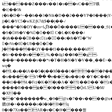
k�����Z���v��1�ɘ��vC��T锇
�i{��!&
(�k�D�^~��h��3�Nik�D��2���ƳP�0���)Y�
j)�L�YC5�wKZ/̬K7d($��j��-/
���*�N�DY�zo=lڳ$��Ȏ�t���U����_ͧ3{���B�Z��zv�7���Эf~4M
�S�#S�V�%���I C�L�K���-ͥ
�)&����B��c{a���c�&�Yّ�"W
�rVo�0�Uƃ����
Ϳ������QY���f1����;���kP
�b>����x��;;%,��dg1��8��g-
���=�����v��*v�T�H�N�Y�V��_��Ė~�ڼP�?S������f��{���:�mUkT�z��t�8��?
wq�
�L�a��lA��5�j��M֡���1����P�
�x����^h٦�� �e���a��ט� �Y�C��$
��t1��4.�Fc(�K��j�A�`�{��D��`�
����B���ԭ��I���fI[�ǬrL5U�M/
�X��
̂��"������߭�w_�9�@x�7��v����@
膍t]8�+�����o�I�l�0�q
0�i�7Xn��ĭAR�e�C�f#� ���쩓