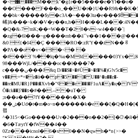
�<΁���M��k־�g{r��5����e�Yl��o�
��O��� F���o_��U�t�}U��R9&��K�5
��bk<�����$y�c3A�~���3ta�e���$ᦲ�
㟓]&���~k�\�V�y��n,h�H�i��L���:4N
�Q�&˕7'mK;��=W��T�28�v~w4��F�`|
�zg�6l���~g����mb��ā``v��1���@�
&0 {�I4�Ҫ ����RO�:zR'Y��żN��ᄛ
�PA��o�v<�I�<� �
�#��fۤ%��lq�%u�Mfd����03Yx� ;
98���WjL/����oc��l���7�
c����ں���J&q D/��$�>�#Ů�~�f�%�)G!v5c�
v��):=*=�z�ά�� p�5��]� U��^�u��z�-
��re�MU�R}P��t�Xѵb�"ϥ��e��l�F1uA�y�ң�fV*�
Ŏ�ck��]?��ꮪ�#��.--�uT�
;n��a��7fY�� ���ƾ�X�
��ݰ�Ud�t�m�o~n������k�e��ξ�Q�H�[��i
왭
^�315 <�Go�����Uv�2���n��2�[�󿁦\�й�^Y����K�j��obG@�3:
�6�TæytY�fW��4��
0Zz���icnol�6�x0��N�qwh�*n{>>�
"KA�H%�7�-