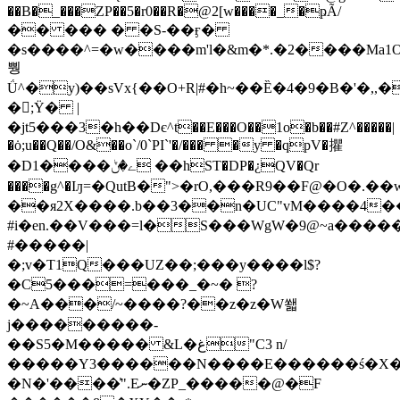
��B�_���ZP��5�r0��R�@2[w����_�ҏÃ/
�� ��� � �S-��ӻ�
�s����^=�w����m'l�&m�*.�2����Ma1
뿽
Ǘ^�y)��sVx{��O+R|#�h~��Ȅ�4�9�B�'�,,�
�;Ϋ� |
�jt5���3�h��Dє^t��E���O��1o�b��#Z^�����|
�ȯ;u��Q��/O&��o`/0`PI`'�/��� �y �qpV�㩴
�D1����ے�ݨ ��hST�DP�¿QV�Qr
����g^�Iԓ=�QutB�">�rO,���R9��F@�O�.�
��я2X����.b��3��n�UC"vM����4��
#i�en.��V���=l�S���WgW�9@~a�����
#�����|
�;v�T1Q���UZ��;���y����l$?
�C5���=���_�~� ?
�~A���/~����?��z�z�W쐛
j���������-
��Ѕ5�M����� &L�غ"C3 n/
�����Y3������N����E������ś�X�
�N�'����͗".Eނ�ZP_�����@�F