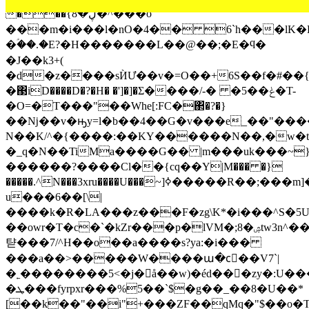
���{ڸ�8�^���o
���m�i���l�nO�4�� 6`h���lK�
�ؑ��.�E?�H�������L��@��;�E�ϥ�
�J��k3+(
�d�z����sЍƯ��v�=O��+6S��f�#��{
�΃iD����D�?�H� �']�]�Σ����/-� �5��ݟ�T-
�O=�T���"��Wһe[:FC�΂�?�}
��ǋ��v�ԣy=l�b��4��G�v���e_��"���
N��K/^�{����:��KY������N��,�w�t
�_q�N��TiMa����G�� |m���uk���~
������?����Cl��{cԛ��Y|M��� �}
�����.^N���3xru����U���~]ߦ�����R��;���m]��ҦQ�
u���6��[\|
����k�R�LA���z���F�zg\K*�i���^S�5U)
��owr�T�c�`�kZr���p�lVM�;8�ۺtw3n^��gMu����U3
탿���7/^H��o��a����s?ya:�i���
���a��>�����W����ա�cٰ��V7`|
�˿��������5<�j�å��w)�éd���zy�:U��
�ܛ���fyrpxr���%5��`$�g��_��8�U��*
[��k��"��i"+���ZF��qMq�"$��o�