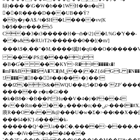
䦊)��� �\G�W�b��1WH��n�u|
�َ�R����D���UB��Ϋ?
�0y�y�A$.^t�$H�L����vv(K
b�$��er���Js5
C��3�ɍ3�����H�~ȸ�\2}t�L%G�Ύ��-
� �ь&s�RUrT2v������0��[(�m/]
���ƛ$�,��"�M,����6ԬH�q6
i��O�l�����V
���\PS;[[����1ܐ
�B�G֗����KY>R�#����x�!
�mF�&B��$A�7C�)Mݪ��)�Z{d4GL [�N���7���ɭ�
!J���)�8��#��i��+�}��!
��fZ,̾�S&�WQU��4|;5�D��¨ZP`��
������ e�u�Gi��
�k�B8�>�B��Pf Hu��V�4�|/�P��4
�v��Rm��l��ؿ���r�n;��ݜ>���l�#XJ|@�g�o�
㢃R��O�s�&@���U�w�Σ�>��t��X��[
���64�K'}-6����k-
������Q^�Ua��C�,����>����,
�;�~�iVe�d�o��4���