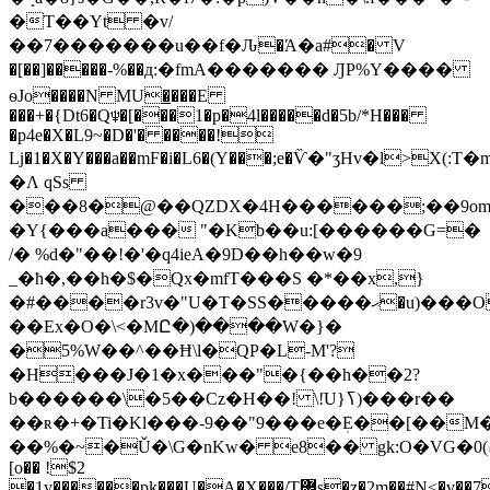
�T��Yt �v/
��7�������u��f�Ԉ�Ά�a#� V
�[��]�����-%��д:�fmA������� ԒP%Y����
ѳJo����N MU�̲���E
���+�{Dt6�Q♆�[���1�p�4l�����d�5b/*H���
�p4e�X�L9~�D�'� ����!
ǈ�1�X�Y���a��mF�i�L6�(Y���;e�Ѷ�"ʒHv�l>
�Ʌ qSs
���8�@��QZDX�4H������;��9om
�Y{���a��� "�Kb��u:[������G=�
/� %d�"��!�'�q4ieA�9D��h��w�9
_�ħ�,��h�$�Qx�mfT���S �*��x,}
�#����r3v�"U�T�SS�����ޙ�u)���O����9
��Ex�O�\<�MԸ�)����W�}�
�5%W��^��Ħ\l�QP�L-M'?
�H���J�1�x���"�{��h��2?
b������\�5��Cz�H��! \!ֹU}ߖ)���r��
��ʀ�+�Ti�Kl���-9��"9���e�ܲE��[��M�Nw��-}rTw�Fe�q�$�IۅƮ�{l�J=����%�Ҏ�O�
��%�~�Ǔ�\G�nKw� e8�� gk:O�VG�߄)0�oE��.��,
[o�� !$2
�1y������pķ���U�A�X���/T޼s�z�2m��#N<�v��7��o�%Sw�����_����l�Nz���������+��&66@