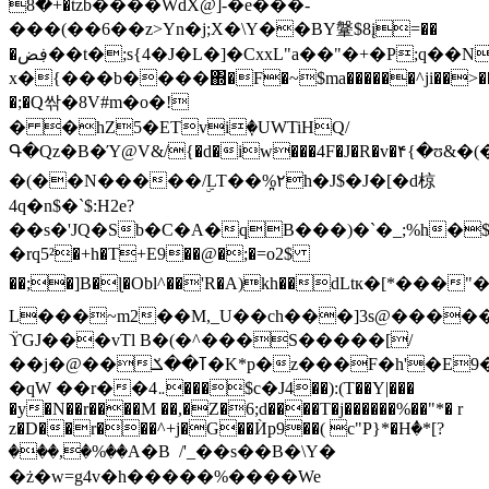
+�8�tzb����WdX@]-�e���-
���(��6��z>Yn�j;X�\Y��BY鞶$8į=��
�ڣض��t�;s{4�J�L�]�CxxL"a��"�+�P;q��Ny-
x�{���b����΍�F�~$ma������^ji��>��
�;�Q싺�8V#m�o�!
� �hZ5�ETviٜ�UWTiHQ/
Գ�Qz�B�Ύ@V&/{�d�iw���4F�J�R�v�۴{�ʊ&
�(��N�����/ۣLT��%۲̪h�J$�J�[�d椋
4q�n$�`$:H2e?
��s�'JQ�Sb�C�A�qB���)�`�_;%h�$0�O
�rq5²�+h�T+E9��@�;�=o2$
��;�]B�ɭ�Obl^��'R�A)kh��dLtк�[*���
L���~m2��M,_U��ch���]3s@�����3
ϔGJ���vTl B�(�^���S�����[/
��j�@��ߠ��ݎ�K*p�z���F�h'�E9�'�n���4�=�
�qW ��r��܅4���$с�J4��):(T��Y|���
�y�N��r����M ��,�Z�6;d����T�j������%��"*� r
z�D��r���^+j�G��Ѝp9��( c"P}*�Hٝ�*[?
���,�%��A�B  /'_��s��B�\Y�
�ż�w=g4v�h�����%����We