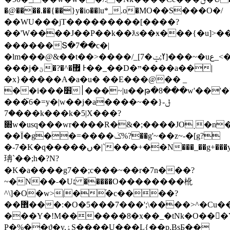
�@����.��{��}y�io��lu*_.ο�MO��S���O�/
��WU���jT���������[����?
��'W����J��P��k��ƛs��ӿ���{�u]>��
������Տ�7��c�|
�lm���@&��t��>����/_[7�ߌ;ݓ]���~�uع_<��?
���j�ؾ�?�^�޿ Ͱ��_��D�ײ����a��|
�x}�����A�a�u� ��E���@�� _
��i���׻׀���~|u��թ�8���w'��'�?
���֮6�=y�|w��j�a����~��}ݪ-
�7���k���k�5|X���?
׍w�usq���wr����R�&�;����JO˯�n��
��Ï�g��=����ݢ%?��g'~��z~-�[g?
�-7�K�q�����ں�|`���+��N���_��g+���y�}I������cy�w��i�
珃`��;h�?N?
�K�a����g7��;c���~��r�7n���?
~�N��˗�U׆ �����O��������杹
^\]�O�w>|�֝�c����?
��޾���:�O�5���7���';\����>^�Cu��i���F��j!
���Y�!M������8�x��_�tNk�O���Y�ݓ�w�������[Zj�o�<
P�%��ϑ�y,ٶS����U���L{��p.BsƂ��