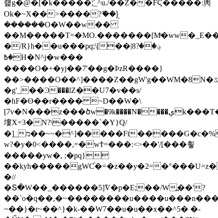
럝g�@�[�k�����߬;_^u./��Z��FϚ�����:輿
Ok�~X��>����?ޭ��}ܱ
������O�W��w��
��M�����T=�MO.�������[Mͫ�ww�_E��
�/R}h��u���pq;\[��|8؋��?
�߿H�N^j�w���
����O�+�yj��7'��g�ÞzR����}
��>����O��^]����Z��gW'g��WM�8N�ػ���W���y�3x8�wv׃�އ���Umz�{~^�m���M�~����������xrp��N�՛@�th��O�j�k���,�bxsf�^����������֏���w޴~F޳���×�������W�������A
�g'_��Ͽ���lZ��U7�v��s/
�hF�ϴ��r���� ~D��W�\
[7v�N���z���ծw�9k����N����ېk���T�"��Ϯ�g�W��]t/w�
塿X=3�N?\�����`�Y}Q/
�]_מ��~~�^]�����Ft�����G�c�%�M��?
w?�y�0<����,=�wϮ=���:<>��'ִ/[���훻
�����yw�, ;�pq}
��kyh�����gWƇ�=�z��y�2=�°���U=z
�//
�Տ�W��_������5]ܽV�p�E;��/W߽��'?
��`o�q��,�~��������u����u���n��
~��}�r~��^}�k-��W7��u�u��x��^5� �-