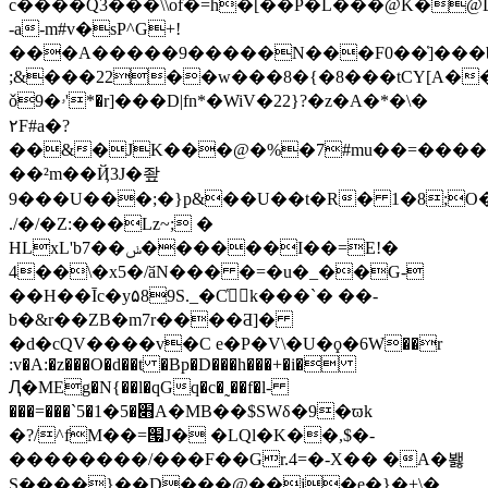
c����Q3���\\of�=h�[��P�L���@K�
-a-m#v�sP^G+!
���A�����9�����N���F0��]̔���b<5
;&���22��w���8�{�8���tCY[A�
ǒ9�ۥ'*�r]���D|fn*�WiV�22}?�z�A�*�\�
٢F#a�?
��&�JK���@�%�7#mu��=�����
��²m��Ҋ3J�좦
9���U���;�}p&��U��t�R� 1�8;O
./�/�Z:���Lz~; �
HLxL'b7��ݭ������I��=E!�
4��\�x5�/ӑN��� �=�u�_��G-
��H��Īc�y۵89S._�C҅k���`� ��-
b�&r��ZB�m7r����Ƌ]�
�d�cQV����v�C e�P�V\�U�ϙ�6W��r
:v�A:�z���O�d��t �Bp�D���h���+�i�
Ԯ�MEg�N{��l�qGq�c�˷��f�l-
���=���`5�׋�5�1A�MB��$SWδ�9�ϖk
�?/^fM��=՗J� �LQl�K��,$�-
��������/���F��Gr.4=�-X�� �A�봻
S����}��D���@��j�e�}�+\�