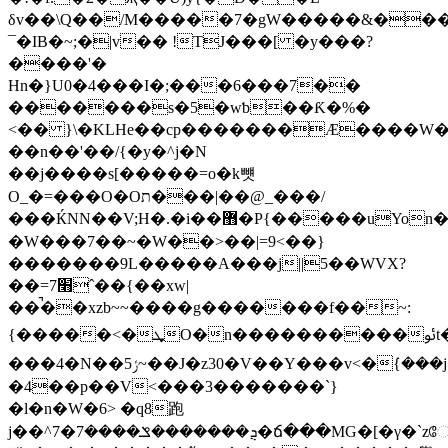
δv��\Q��/M�����7�gW�����&��
¯�IB�~;�|v�� !TJ���[ �y���?
����'�
Hn�}U0�4���I�;���6���7��
�������s�5�wƅ��Ƙ�%�
<�� }\�KLHe��cp�������Æ����W�����l=�,��v�
��n��'��/{�y�^j�N
��j����s[�����=о�k뻇
O_�=���O�Oת���|��@_���/
���ЌNN��V;H�.�i��޻�P{�����uYon���{'?
�W���7��~�W��>��|=9<��}
�������9L�����A���j||5��WVX?
��=7׫ˆ��{��xw|
��̚��xzb~~����g�������f��~:
{�����<�ܜO�n��
���4�N��ݬ5~��J�z30�V��Y���v<�ܿ{���j�U��W�O�W�w7���^�K�sx�?
�4��p��V<���3�������`}
�l�n�W�6> �q8跑
j��^ܯ�������ݏ����7�7�ճ���MG�[�γ�`zே��