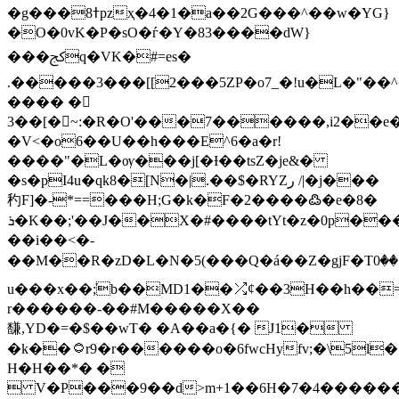
�g���ߙ8pzҳ�4�1�a��2G���^��w�YG}
�O�0vK�P�sO�ѓ�Y�83����dW}
���ﰸq�VK�#=es�
.�����3���[[2���5ZP�o7_�!u�L�"��
���� �򈭺
3��[�~:�R�O'���7������,i2��e
�V<�
o6��U��h���E^6�a�r!
����"�L�ѹ���j[�Ɨ��tsZ�je&�
�s�pI4u�qk8�[N�|.��$�RYZر /|�j���
䄪F]�-*==���H;G�k�F�2����߷�e�8�
ܪ�K��;'��J��؜X�#����tYt�z�0p����qt��V-
��i��<�-
��M��R�zD�L�N�5(���Q�á��Z�gjF�Tۊ��0��&ꦉ�:ʼ5]���ڰ�n���\�-
u���x��ܰ;b��MD1��⤮ȼ��3H��h��=
r������-��#M�����X��
馦,YD�=�$��wT� �A��a�{� J1�
�k��۝r9�r������o�6fwcHyfv;�\5l�ր%���k��a�Ğ%oUpG��*�
H�H��*� �
 V�P���9��d>m+1��6H�7�4�����