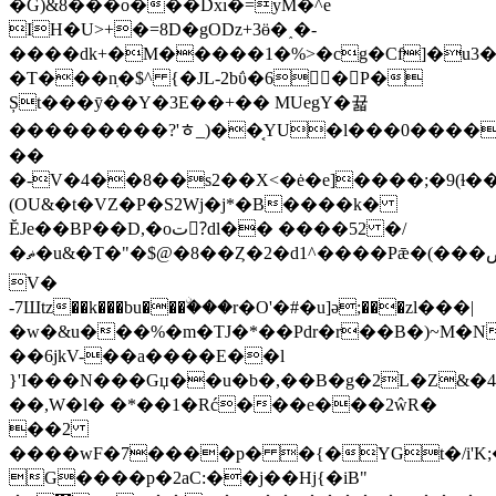
�G)&8���o���Dxı�=yM�^e
IH�U>+�=8D�gODz+3ӫ�˰�-
����dk+�M�����1�%>�cg�Cf]�u3
�T���nֽ�$^ {�JL-2bΰ�6𖇈 �P�
Șt���ȳ��Y�3E��+�� MUegY�뀳
���������?'ﾾ_)��͔YU�l���0����Z�ٶ�����p��Z����fg�H�7;"�C���[��]g�y�5�Qj�j�e��!H$(@V����8���X�
��
�-V�4��8��s2��X<�ė�e]����;�9
(ɫ�
(OU&�t�VZ�P�S2Wj�j*�B����k�
ĔJe��BP��D,�oت?ِdl�� ����52 �/
�ޡ�u&�T�"�$@�8��Ȥ�2�d1^����Pǣ�(���ڞU�
V�
-7Шtz��k���bu���ۨ���r�O'�#�u]ә;���zl���|
�w�&u���%�m�TJ�*��Pdr�r��B�)~M�N
��6jkV-��a����E��l
}'I���N���Gџ��u�b�,��B�g�2L�Z&�4R{��3
��,W�l� �*��1�Rć���e���2ŵR�
��2
����wF�7����p� �{�YGt�/i'K
G����p�2aC:��j��Hj{�iB"