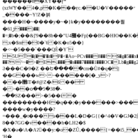
������8�XY��ӻ*
(xzWɎ�� 4�,p�K���ӻc.��U�V�����״
_����~Y!Z�뷹
����H�~����y�~�}k�y��������뤝
�6ڑ1���)��|
�=;�b�;��&]'9��8b��"U4޷�Fp[��BG�HЮ��K�o���;�:�$�gd~��x��������P�����̬�������\��W����$�J�=�Gq��*����3>=���E�W�;�gO�
;x�$m�0�`6 �K�o5��}
�<~�5���`���QЀ�Y`
5UŤ�(��'�r�P�<�Ao~PCv���8��!$�g�5��x
��?/^~�>�E.����s���7����1���OC�Lb�g��g
Ϩ���C�9�Z ��Ե�����cm�Ǜ#�q�||
��G���w>~������[�_y>?
���޾lT�#@Z�/6 ��
� >��օ��5�38�-
~��SZ��� >�5��i�
���������H�q��;�y������>����
����w�y����?
=���_�t���s���L�D�G{{�^4�V�GJ�2|
8��7GG�v����һ�LH2�$
�X�ǝ�\A�Aʔ񆪳��y
:�o�ZǙ,����{=��i5_
'H�