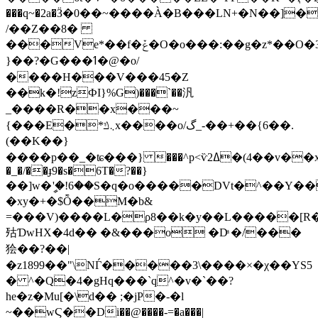
���q~�2a�Ӟ�0��~����À�B���LN+�N��]�
/��Z��8�
���Ve*��f�ݞ�O�o���:��g�z*��O�3�����F��׈�̯��0�u¨���[�يr��P�����Pї�hF�N��W����7��������r�pU���н*ՋQ��W��u*����1^�V��r�@T��h�
}��?�G���ߗ�@�ο/
����H���V���45�Z
��k�!zФI}%G)���`��汎
_����R��x���~
{���E�*܆ݿx����o/گ_-��+��{6��.
(��K��}
����p��_�ʨ���} ���^p<ѷߡ2�(4��v��x޾��~ãLH�ΟX?
�_�/��ɟ9�s�6T�?��}
��]w�ީ'�!6��S�q�o�����DVt�^��
�xy�+�$Ȭ��M�b&
=���V)����L�ρ8��k�y��L�����[R��#^ݨ����z3S#�*5Ϡgk=|zH9[�\e��nT�0]�fL1��R
㱠ƊwHX�4d�� �&���o �Dͣ �/���
狯��?��|
�z1899��"\NЃ�����3\����×�χ��YS5
� ^�Q�4�gHq���`q^�v�`��?
he�z�Mu[�\d�� ;�jP�-�l
~��wϚ��Di��@����-=�a���|