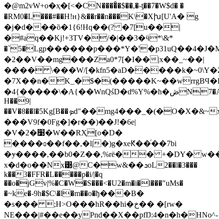
�@m2vW+o�ҳ�[<�CN����ͣ�$��,�-ƫ��7�W$d� �
�RM0�L���#��H!ʜ}&��r��n���K\�Xխ[U'A� g
�j�d���ȍ�1{6!Hq��(? �7[u��|
�#aq��Kj!+3TV�/�|��3�ӵ*\&*
�`5�Lgp������p���*Y�'�p31uQ��4�J�M�
�2��V��mg���Za0*7[�I��|х��_~��|
���� \���W/[�kfn5�aD�����k�~0\Y�Z&���
�7X��n�K_�$�(�����K~��wrrgBϤ
�4{�����\�A{��WnQśD�d%Y%�h�ڞN7�A�
H��9|
��V�8��l�5Kg[B��ܤd"��mg4�
���V9f�0Fg�]�r��
)��J!�6e|
�V�2�׹�W��RҲ[o�D�
����ɞ��f��,�l|�)g�xeԞ��ͬ��7bi
�ɏ����,��b0�Z��,%rё�� +�DY� w��
x�d�o��Nx͹@C�w&��ܖoL2��l�3���
k��3�FFR�L�����p�i/|�q
��o�jGv|%�C�W�S���<�U2�m�i�l���"uMs�
�~ke�-9h�$C\�l�m��o�ђ���B�
�s��� ;H>O���hR��hi�خ�� �[rw�
NE���|#��e��yPnd��X��pfŊ:4�n�h�HNo^-