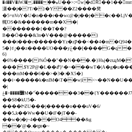
�4��V�iWJ�.����ܴ��هU��>:=w]�dRٌ��1��mm���c�<2q�v��
潇��j�?T/�}�Y ��Z2����凳
�5=nVoY�U�n���r��wc@�j��j��c��LjV��E�.��.�
輒ΌS�&������m��Xt�|
�������{��T��?
B��Ӧ���&3n�V���@�����}
���i���e������Yz�zǷ��<��4�m�Q94�
5�}t\ݬ��z����UO���yݞ��[����G�q���k�`q����~Y�)�Tճh��c�{���[�)]���G�g��
6}
�6%����[i%Ó��"��N���.�}Hьj�zպM�|T��ڞ���
���].$Y2P@�L��ߝ]^�~���wT�|A�g�u����ww*j^~��M����Xm
���mM���6��>�3�:�X5�}
��i>�����k�nIM�\T��w|i<~��N��U��.
�|
߼����<�ݟM�"֫�������3��{Y������J7��{���
��S8�kU5�-
����ԻZU���j�����n���uV�6/
��5ـk��Ww��U�iF�jT��-
��w�)�j~4���O4��&g
��'@�.�tԗ�~