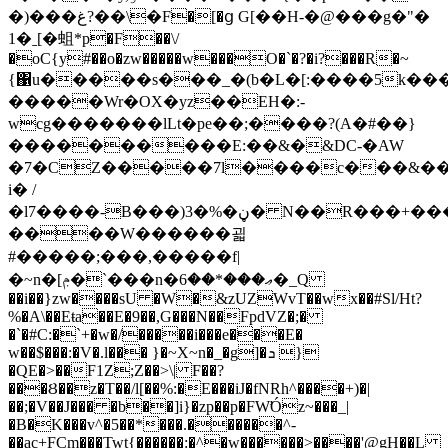
�)���غ?��\�F�[�ց G[��H-�@���g�"�
1�ˍ[�蛆*p�F��\/
�oC{y#��o�zw�����w���O�`�?�i?���R�~
{΁u�����s���_�(b�L�[:����5k���~@
�����Wr�OX�yz��EH�:-
wcg�������lLt�pe��;����?(A�#��}
����������E:��&�&DC-�AW
�7�CZ�����7l����c���&��
i� /
�l7����-B���)3�%�ڼ� N��R���+�����/
����W������괿
#�����;���,�����f|
�~n�[ݦ�`���n�ޢ���*��6�_Q
��i��}zw����sU �W�&zUZWvT��wx��#Sl/Ht?
%�A\��Eŧa��E�9��,G���N��FpdVZ�;�
�`�#C:�`+�w�/�����i���e���E�
w��$���:�V�.l��� }�~X~n�_�g]�ܖ }
�QE�>��F1Z;Z��>\| F��?
���Ȣ��z�T��/l[��%:�E���iJ�fNRh^����+)�|
��;�V��J��� �b��]i}�zp��p�FW̛Óz~���_|
�B�K���v^�5��*���.������^-
��ac+FCm���Twt{������:�^�w������>����'@gH��L