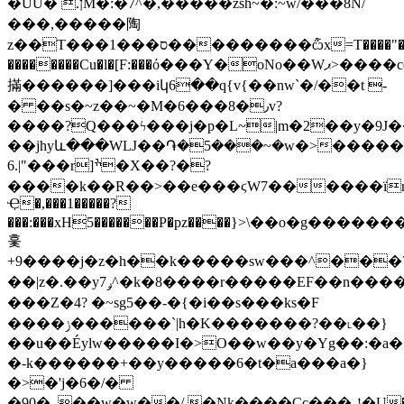
�ŰU� .ןM�:�7^�,�����zsh~�:~w/���8N/
���,�����陶
z��T���1���ס���������݅ѽx=T����"��I=��k�f����>=������ɟ���?
��������Cu�l�[F:���ό���Y�oNo��Wޕ>����cqs"Y��w
㨺������]���iկ6��q{v{��nw`�/��t -
� ��s�~z��~�M�6���8�٫v?
����?͏Q���ϟ���j�p�L~|m�2��y�9J
��jhyև���WǇ��֏�5���~�w�>������R
6.|"���r]ׯ�X��?�?
����k��R��>��e���ϛW7������ïr
Ҿ�,���1�����?
���:���xH5�������P�pz����}>\��o�g�������K
훛
+9����j�z�h��k�����sw���^���
��|z�.��yݛ7^�k�8����r�����EF��n���������O��Epn�6?
���Z�4? �~sg5��-�{�i��s���ks�F
����ݫ������`|h�K�������?��˪��}
��u��Éylw�����I�>O��w��y�Yg��:�a�
�-k������+��y�����6�t�a���a�}
�>�'j�6�/�
�90�_��w�w��/.�Nk����Cc���ݪ�U���