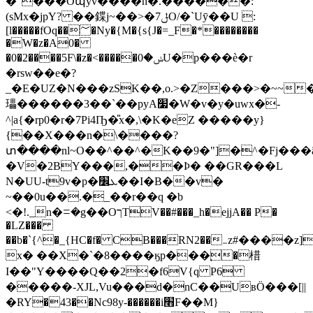
�"���Oպyv����n�.������:
(sMx�jpY? ��鍱j~��>�ݪ7O/�`Uӯ��U :
[l�����fOq��؅�Ny�{M�{s{J�=_F�*��������
�W�z�A0�
�0�2����5F\�z�<�����ݭ�0U�p���ѐ�r
�rsw��e�?
_�E�UZ�N���zSK��,o.>�Z���>�~~
瓃������3��`��pyA׷�W�v�y�uwx�-
^|a{�rp0�r�7Pi4Ҧ�̎x�,\�K�eZ �����y}
{��X���n�\����?
տ����nl~O��^��^�K��9�"]�^�Fj���ã���7�k�
�V�2BY���,��Ϸ� ��GR���L
N�UU-t9v�p�ܥ׼��I�B��v�
~��0u��.�_��r��q �b
<�!._n�ꘌ�g��OךTV��#���_h�ejjA�� P�
�LZ���
��b�`{^�_{HC�f� CB���RN2��܅z#����z]��Z��#�+P�c�jd
x� ��X�`�8����ӄp���֚�棤
I��"Y����Q��2�f6V{q P6
�����-XJL,Vu���d�nC��UвӦ���[||
�RY�43��Nc98y-������i׫F��M}