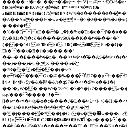
������=�_���\�nV{@QЭ/:6�r,���
��sbe=�>�P�XWq|8&�"� +>zN�0�?
2��l��J������e��{�7Sֱ����W%�#�����#��
�A��Arr���!~�ww�'A=�>�2���%�#�
/
� ��d�P
�%��TuĽ���؃�[t�ߒg�Tp�c�|'��#��Q�
캈,�Xl1�7j�: Ƨ�i����v6#Ǎ��K�����4�?
ۇ�|��OU #�`�����q1�Q��ѡ���|�h��Q�
Ek���x�Ҕ�{�p���i��/
��~�'�E����n�_��.�͂��AS��r
��)���)�C�(X ����n�
�7B��)����(�s~3
�g3��͊��Gx�@�%���ŔD7��p=��T
�4 ��5y�&�䫳�&/r�qS7���;Pe��1�|
��`�yW��.��W\�`Z^7G�3�7�(x7����w
ԋp/�������a !�=
[I�w*��g�ɶ�c����,'�L��,]8�H;�
��hU�RK�s�� �gh�
��j�����*��[�Gp�ӿ��￧w���ޞɀ\���+�j�2�������� `W V��X��
�L�}o,��R�}O2����;��4�6��]�W�߾�cr�;��]z��oy���;0���4���7+���;U�����7��[<�_��NC
����6t�V<�o�����EL�"FF��K<�ӷ�i���.