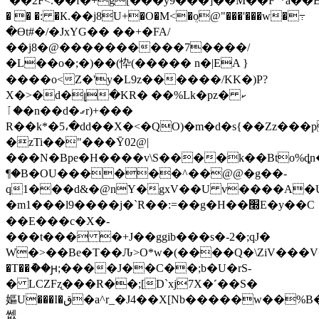
`��2F<.��f�+g[���͑y9���]��M��F"*a��Bu
� � �: �К.��j8U+�O�M<�ܴo@"���'���w�߹
�Ɵt#�/�JxYG�� ��+�FA/
��j8�@����������7����/
�L��o�;�)��(忰(����� n�|EA }
����o<Z�'y�L9z������/KK�)P?
X�>�d�լ�KR� ��%Lk�pz�ކ
�ٱ�n��d�ގr)+���
R��k*�5،�dd��X�<�QO)�m�d�s{��Zz���p
�zTi��"���Ȳ02@|
���N�Bpe�H����v\S����k��Bto%ȡn�e�
¶�B�OU������^��@@�g��-
q1���d&�@nY�gxV��U v����A�U;H�
�m1���l9����j�`R��:=��g�H��׭E�y��C
��E���c�X�-
���t��� �+J��ggib���s�-2�;qJ�
W�>��Be�T��Ԉ>O*w�(����Q�\ZiV���V�
�T��ު��ԩ;����J��C��;b�U�rS-
� LCZFʐ���R��;[D`xj7X�˹��S�
嫗U���I�ق�a^r_�J4��X[Nb�����w��%B��^%��~8�qxs�vS�ZRÖ�Rx���
쎖