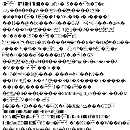
(�_�7��b�`�׫��ׇ ipR<�_$���x�T�n
?'zy��#�#�gW��%������t�
�ai�6�D� D��T�Y6-�6�o�o����!
��ŝ$��@�!x ������GA l~)��-�.s�
��A��%����Q"`Qj�/�2���|
�{�&��197��}�THs�pL
�A'�0#1�!N�����"��E�*�ȑDq�C���
a���P{�%�f$o�*] _�ݖF|'#��&��g
d�\<�f��e����z{Y�.�|�GN
����oM�8�����"@�v�oԐ�x��2!
�V���m��[x ��
�+7��$@)���_���]��Iv?��
��DV9;�5B�A?`��S�t'�&����`ӻ�����/
��{��y����1�@?�s ���
�@�$���ξ�����SM!mBv@d_ѹ���\i��.�M
�V�RH�-g
$�I�� O���,*�X��X&i"cܭ���OTE
Ĩ��������s%�����+��%����k
�XA����)�#d+D"`F�$��^�>�>\h����D�IH@�r/
�e�eJuuED���2�8Ͽ�;r�+�]�K1���W��
�!�f.�2�җ��U)y{�D��L