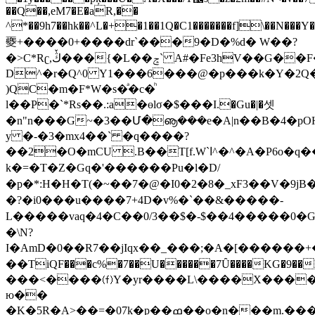
��Q��,eM7�E�aR,��
^*��9h7��hk��^L�+�1��1Q�C1�������f]\�
夒+���� 0+����dr`���9�D�%d� W��?
�>Ϲ*Rʗ,ڭٚ���{�L��ݘ` A#�Fe3hV��G��F��d�'����V�([G��[�e
D^�r�Q^0 Y1���6���@�p���k�Y�2Q�
)QC�m�F*W�s�ͣ�c�ͪ
l��P�`*Rs��.:a�ɵlσ�$���I.�Gu�|�셋
�n"n���G~�3��Մ�ൡ���e�A|n��B�4�p
y �-�3�mx4��` �q����?
��2�O�mCU .B��T[f.W`ا^�^�A�P6o�q���B���X�ʥ��;�
k�=�T�Z�Gq�'������Pu�l�D/
�p�*:H�H�T(�~��7�@�I0�2�8�_xF3��V�9jB�
�?�i0���u����7+4D�v%�`��&�� ���-
L�����vaq�4�C��0/3��$�-$��4�����0
�\N?
I�Am D�0��R7��jIqx��_���;�A�[�����
��TiQF���c%�7��U������7Ȗ����KG�9��L(Xh9�ztj�F��Ђ�R�ڏ7��|:����,
���<����⒡Y�yr����L\����X����
ю��
�K�5R�A>��=�07k�p��ߘ��o�n���m.�����ʍ�r9�a(y:��;��1���UڙL�V[��'-