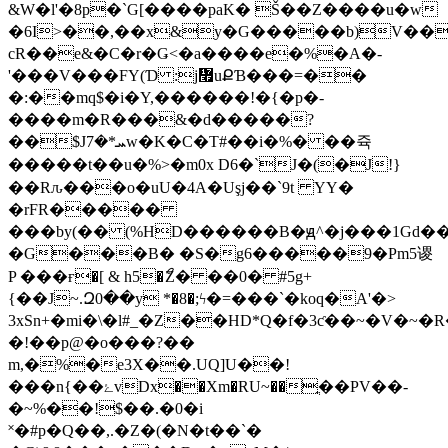
&W�l'�8p�`G[����paK� Š��Z����u�w
�6I>��,��x&y�G�����b)V����
cR��e&�C�r�Ǥ˂�a����e�%�A�-
'���V���FY(Ɗ :j៯uՔƁ���=��
�:��mq$�i�Y,������!�{�p�-
����m�R���&�d�����?
��$Jܚ*�7w�K�C�T#��i�%� ��쥭
�����t��u�%>�m0x D6�`J�(�J!}
��Rԉ���o�uU�4A�Uşj��`9t YY�
�rFR�����
���by(�� (%HD������B�ԭ^�j���1Gd�
�G���B� �S�g6�����9�Pm5谡
P ���ғ�[ & h5�ޯZ� ��0� #5g+
{��J~.Զ0��y *�8�;ϟ�=���`�koq�A'�>
3xSn+�mi�\�l#_�Z��HD*Q�f�3ƈ��
~�V�~�
�!��p@�o���?��
m,�%�e3X��.UQ]U��!
���n{��ۓvDx��Xm�RU~��ֳ��PV��-
�~%��!$��.�0�i
˟�#p�Q��,.�Z�(�N�t��`�