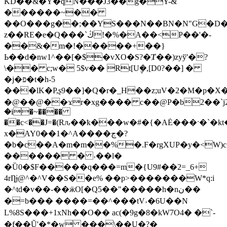
KD��&�Y�qN���J3��g�Y-&
������~��
��O���g��;��YS���N��BN�N"G�D
z��RE�e�Q���`ڭ!�%�A��<P��'�-
��&�m�!�����+��}
Ь��d�nw1^��[�$�vXO�S?�Ⱦ��)zyў'�?
\�� c;w� 5$v�� Rt[U݆�,[D0?��] �
�j�פ�t�h-5
���lK�P,ʂ9��]�Q�r�_H��z;uV�2�M�p�X
�@��@��ϫr�xg���� c��@P�b2��`j2
�i�~����
��c<��J=�(Rԉ��ҟ���w�#�{�AĖ���ˑ�`
x�AY0��1�^A����ڃ�?
�b�c��A�m�m��%�.F�rgXUP�y�<W)
������ � ˕��l�
�Ȕ0�$F�����q���=m�{U9#��2=_6+
4rȠɉ@^�^V��S��e% ��p>�������W*q:i
�^td�v��-��ӝO[�Q5��"�����h�nن��
�=b��� ����=��^���tV˕�6U��N
L%8S���+1xNh��O�� ac(�9g�8�kW7Ο4� �`-
�f��Ũ'�*�w ���\��U�?�