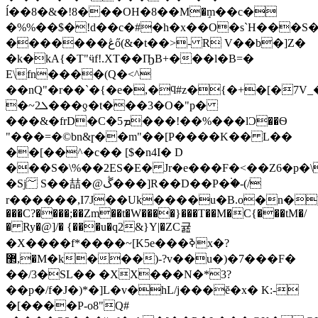
ĺ��8�&�!8���OH�8��М�ٟm��c�
�%%��$�!d��c�#�h�x��O�s`H���S�
�������ڠő(&�t��>- R V��b�]Z�
�k�kA{�T"ӵf!.XT��ҦB+���l�B=�
E\fn����(Q�<^
��nQ"�r��`�{�e�,�ϥ#z�{�+�[�7V_�{exG`ϵ�����������4��nTځm��n��ǣ#�
�~ܠ2���ƍ�t���3�O�"p�
���&�frD�C�ܡ5���!��%���lƆ��Ѳ
"���=�©bn&ɼ��m"��[P����K�� L��
��[��^�c�� [$�n4I� D
���S�\%��2ES�E� Jr�e���F�<��Z6�p�\
�Sj؅ S��喆�@ڴ���]R��D��P�۬�-(/
r������,I7J��Uk����u�B.o�n�)d+�
���C?����;��Zm��t�W����}���T��M�C{���tM�/
� Ry�@]/� {���u�q2&}Y|�ZC귪
�X����f*����~[K5e���ߢx
�?
޲,�M�k���)-?v��u�)�7���F�
��/3�SL�� �XX���N�*3?
��p�/f�J�)*�]L�v�hL/j���ĕ�x� K:-
�[����P-o8"Q#