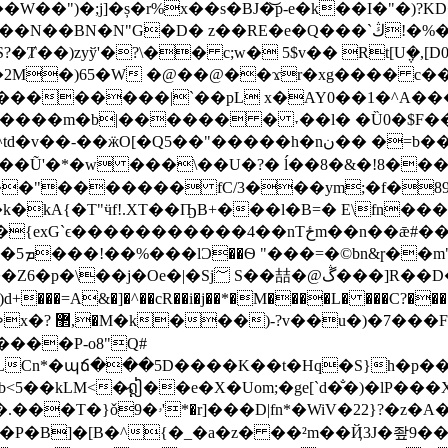
�W��")�;j]�ș�r%x��s�BJ�͝p-e�k��I�"�)
��RE�e�Q���`ڭ!�%�A��<P��'�-��&�m�!
yў'�?\�� c;w� 5$v�� Rt[U݆�,[D0?��] �
X�2M�)65�W �@��@��ϫr�xg���� c��@
�kt�������
�|`��pL x�AY0��1�^A����
c����m�b|������ � ˕��l� �Ȕ0�$F��
���h�nن�� �=b��� ����=��^���tV˕�6U��N
4� �`-�f��Ũ'�*�w ���\��U�?� ĺ��8�&�!8�
�"������� fC/3���ym;�f�89x�
�z.Q@������E�����:YZ��N$�m��m��[Lx�s�
j؅ S��喆�@ڴ���]R��D��P�۬�-(/
A&�]�^��cR��i�j��*�M����L� ���C?����;��
{���u�q2&}Y|�ZC귪�X����f*����~[K5e���ߢx
�? ޲,�M�k���)-?v��u�)�7���F� ��/3�SL�� �XX���N�*3?
[����P-o8"Q#
Cn*�պճ���5D����K��t�Hq�S}h�p���
��kLM<�̷ឦ��e�X�Uom;�ge[`d�̐�)�lP�
iV�22}?�z�A�*�\� ٢F#a�?
B]�[B�^{�_�a�z� ��²m��Ҋ3J�좦9���