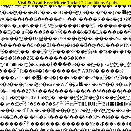
Visit & Avail Free Movie Ticket
* Conditions Apply.
����sЍƯ��v�=O��+6S��f�#��{?�΃iD����D
ԣy=l�b��4��G�v���e_��"����N��o�ɡd
�Z �_q�N��TiMa����G�� |m���uk���~
�����5<�j�å��w)�éd���zy�:U���wTN�
�t}�N�t�Z5�������5�K�=
��e [a��u#�?�=�����e뜀ARJW�:����p?
6��뛦��p� ��^���?��筏
zl�2W*�� ܥ5�9|��������uS��|��][}
~+=k��Z7{���ó����>��:� �W�t���ϳ��
ǰm��7U0V0JnB�T��ʹ�-0\�DK���
 {֬�9��7�S@ mT|�L�U�eBs�����ɐ��v}63�
�%�M��;�z�j輒ΌS�&������m��Xt�|
�����}���i���e������Yz�zǷ��<��4�