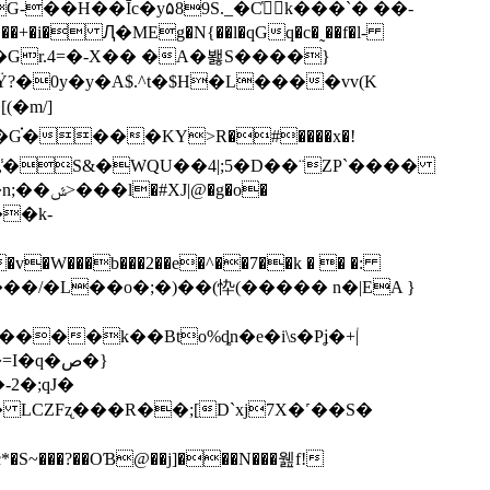
+�i� Ԯ�MEg�N{��l�qGq�c�˷��f�l-
0y�y�A$.^t�$H�L����vv(K
�m/]
�k-
W���b���2��e�^��7��k � � �:
��/�L��o�;�)��(忰(����� n�|EA }
���k��Bto%ȡn�e�i\s�Pʝ�+۠|
q�ص�}
 LCZFʐ���R��;[D`xj7X�˹��S�