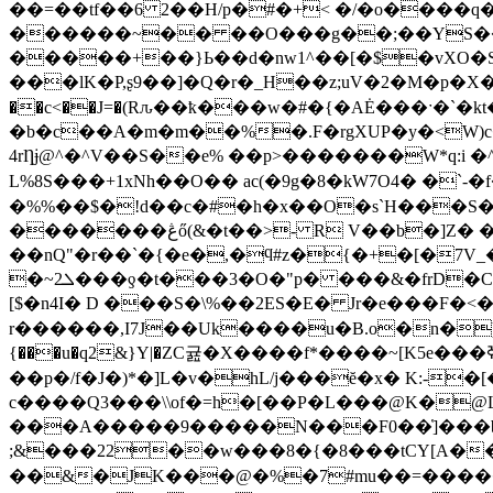
��=��tf��6 2��H/p�#�+< �/�o����q�
������~�� ��O���g��;��YS���N��BN�N"G�D� z
�����+��}Ь��d�nw1^��[�$�vXO�S?�Ⱦ��)z
���lK�P,ʂ9��]�Q�r�_H��z;uV�2�M�p�
��c<��J=�(Rԉ��ҟ���w�#�{�AĖ���ˑ�`
�b�c��A�m�m��%�.F�rgXUP�y�<W)
4rȠɉ@^�^V��S��e% ��p>�������W*q:i �^td�v��-��ӝO[�Q5��"��
L%8S���+1xNh��O�� ac(�9g�8�kW7Ο
�%%��$�!d��c�#�h�x��O�s`H���S�
�������ڠő(&�t��>- R V��b�]Z� �k�kA{�T"ӵf!.XT��ҦB+���l�B=� E\fn����(Q�<^
��nQ"�r��`�{�e�,�ϥ#z�{�+�[�7V_�{exG`ϵ�����������4��nTځm��n��ǣ#�
�~ܠ2���ƍ�t���3�O�"p� ���&�frD�C�ܡ5���!��%���lƆ��Ѳ "���=�©bn&ɼ��m"��[P����K�� L�� ��[��^�c��
[$�n4I� D ���S�\%��2ES�E� Jr�e���F�<��Z6�p�\��j�Oe�|�S
r������,I7J��Uk����u�B.o�n�)d+���=
��p�/f�J�)*�]L�v�hL/j���ĕ�x� K:-�
c����Q3���\\of�=h�[��P�L���@K�@L
���A�����9�����N���F0��]̔���b<5
;&���22��w���8�{�8���tCY[A��.���T�}ǒ9�ۥ'*�r]���D|fn*�W
��&�JK���@�%�7#mu��=�����P�