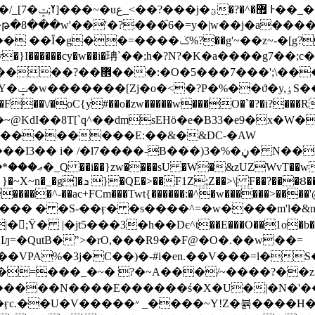
}�����A�a�u�
\����>^�Cu��i���F��j!
)���غ?
��\/�oC{y#��o�zw�����w���O�`�?�i?���R
@KdI��8T[`q^��dmsEHö�e�B33�e9�x�W�
����������E:��&�&DC-�AW
���)3�%�ڼ� N��R���+�����/����W������괿
E���iJ�fNRh^����+)�|��;�V��J���
������^-��ac+FCm���Twt{������:�^�w������>���
ҏÃ/�� ��� � �S-��ӻ� �s����^=�w����m'
Ϋ� |�jt5���3�h��Dє^t��E���O��1o�b��#Z^���
�VPA%�3j�C��)�-#i�en.��V���=l�S
��=���_�~� ?�~A���/~����?��
�y�~�}k�y��������뤝�6ڑ1���)��|