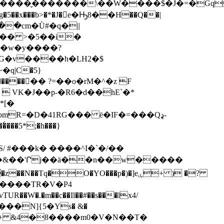
��x���b>�*�J�񐇢e�Ԣ8��H��Q��|
����cm�Ǜ#�q�||
�w�y����?
�v����һ�LH2�$
q|C�5}
�P�����󿿝�� ?=��o�rM�^�z F
 VK�J��p-�R6�d��hE`�*
*[�
R=�D�41RG��� ë�IF�=���Qډ-
���5*;�h���}
��4R��&��'Րj��ä��n��w�����
/$����TR�V�P4
�W�.�m��c��Il��#��s���lx4/