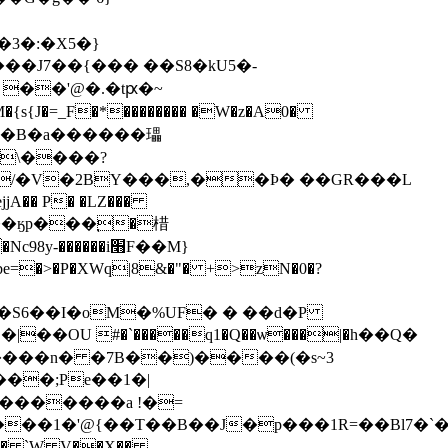
����i׫F��M}
=�>�P�XWq|8&�"� +>zN�0�?
me�S6��I�oM�%UF� � ��d�P
����n� �7B��)����(�s~3
���;Pe��1�|
/�������a !�=
���1�'@{��T��B��J�p���1R=��Bl7�`�