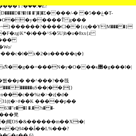
�?�H� �']�]�Σ����/-� �5��ݟ�T-
(̛�O��y�����Ť g���
}������?����Cl��{cԛ��Y|M��� �}
Wo/
n���c��%z�>�z[�d�
31(t|�>#��K �����p��
"e��I �.�?s� �-
m�Q94��ǻ��L%���?