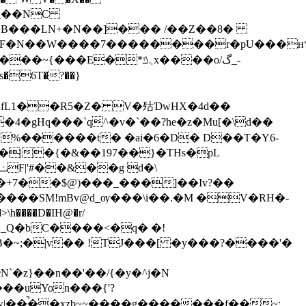
���À�B���LN+�N��]��� /��Z��8�
4�gHq���`q^�v�`��?he�z�Mu[�\d��
�|�{�&��197��}�THs�pL
�+7��$@)���_���]��Iv?��
���SM!mBv@d_ѹ���\i��.�M �V�RH�-
^�_Q�bC����<�q� �!
�~;�|v�� !TJ���[ �y���?����'�