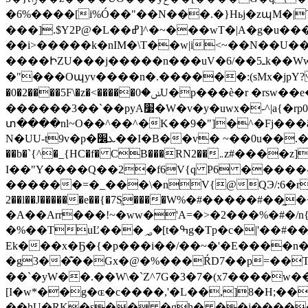
�6%����[i%Ó��"��N���.�}Hьj�zպM�|T��ڞ���
���].$Y2P@�L��ߝ]^�~���wT�|A�g�u����ww*j^~��M����Xm ���mM���6��>�3�:�X5�}
��i>�����k�nIM�\T��w|i<~��N��U��.*vy}�|߼����<�ݟM�"֫�������3��{Y������J7��{��
����ԻZU���j�����n���uV�6/��5ـk��Ww��U�iF�jT��-��w�)�j~4���O4��&g ��'@�.�tԗ�~
�"���Oպyv����n�.������:(sMx�jpY? ��鍱j~��>�ݪ7O/�`Uӯ��U :[l�����fOq��؅�Ny�{M�{s{J�
�0�2����5F\�z�<�����ݭ�0U�p���ѐ�r �rsw��e�?_�E�UZ�N���zSK��,o.>�Z���>�~~�B�a������瓃
������3��`��pyA׷�W�v�y�uwx�-^|a{�rp0�r�7Pi4Ҧ�̎x�,\�K�eZ �����y}{��X���n�\����?
տ����nl~O��^��^�K��9�"]�^�Fj���ã���7�k��n.�_7=X[���@�ߕ�;
N�UU-t9v�p�ܥ׼��I�B��v� ~��0u��.�_��r��q �b <�!._n�ꘌ�g��OךTV��#���_h�ejjA�� P� �LZ���
��b�`{^�_{HC�f� CB���RN2��܅z#����z]��Z��#�+P�c�jd x� ��X�`�8����ӄp���֚�棤
I��"Y����Q��2�f6V{q P6 �����-XJL,Vu
������=�_���\�nV{@QЭ/:6�r,����v
2��l��J������e��{�7Sֱ����W%�#�����#��
�A��Arr���!~�ww�'A=�>�2���%�#�
/
�%��TuĽ���؃�[t�ߒg�Tp�c�|'��#��Q�캈,�Xl1�7j�: Ƨ�i����v6#Ǎ��K�����4�?ۇ�|��OU #�`�����q1�Q��ѡ���|�h��Q�
Ek���x�Ҕ�{�p���i��/��~�'�E����n
�g3��͊��Gx�@�%���ŔD7��p=��TH$
��`�yW��.��W\�`Z^7G�3�7�(x7����w
[I�w*��g�ɶ�c����,'�L��,]8�H;�
��hU�RK�s�� �gh� ��j�����*��[�Gp�ӿ��￧w���