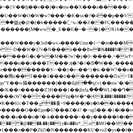
��������ﯮt�
=�{V��Ҕ��v��]�ҽ�nw��X���a�����./
w�_E��E�~�~�}�/R}h��u���pq;\[��|8�߿
��z���ծw�9k����N����ېk���T�"��Ϯ�g�W��]t/w�塿X=3�
���u��z���T���:ԯ�?�//�Տ�W��_������
���������Y-~��}�r~��^}�k-��W7��u�
��/K��ϟ�����Z3H���}��jhyև���WǇ��֏�
��k�����sw���^���?
g��:�a���u�?�-k������+��y�����6�t�
{���л��P�Zk|5�N�������KU�voZ�ys�