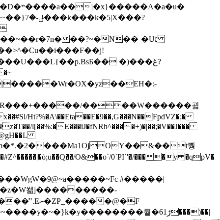
�~
|�����Wr�OX�yz��EH�:-
�'@gH��L
l�&m�*.�2����Ma1OjOY��&��t뿽
��|�ȯ;u��Q��/O&��o`/0`PI`'�/��� �y �qpV�
���WgW�9@~a�����~Fc #�����|
z�z�W쐛j���������-