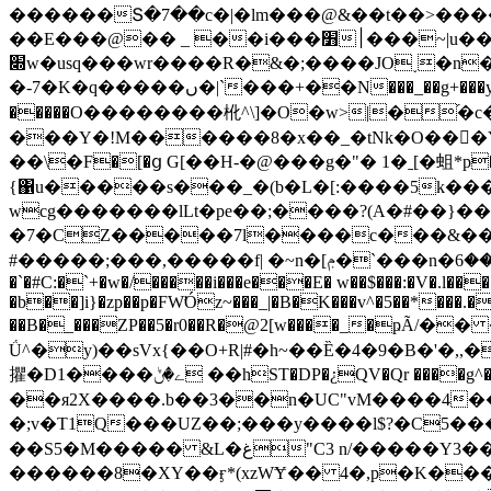
������Տ�7��c�|�lm���@&��t��>����/_[7�ߌ;ݓ]���~�uع_<��?���j�ؾ�?�^�޿ Ͱ��_��D�ײ����a��|�x
��E���@�� _ ��i���׻׀���~|u��թ�8���w'��'�?���֮6�=y�|w��j�a����~��}ݪ-�7���k���k�5|X���?
׍w�usq���wr����R�&�;����JO˯�n�� ��Ï�g��=����ݢ%?��g'~��z~-�[g?
�-7�K�q�����ں�|`���+��N���_��g+���y�}I������cy�w��i�珃`��;h�?N?�K�a����g7��;c���~��r�7n���?~�N��˗�U׆
�����O��������杹^\]�O�w>|�֝�c����?��޾���:�O�5���7���';
���Y�!M������8�x��_�tNk�O���Y�ݓ�w�������[Zj�o�<�?P�%��ϑ�y,ٶS����U���L{��p.BsƂ�� �
��\�F�[�ց G[��H-�@���g�"� 1�ˍ[�蛆*p�F
{΁u�����s���_�(b�L�[:����5k���~
wcg�������lLt�pe��;����?(A�#��}
�7�CZ�����7l����c���&����I3�� i� /�l7����-B
#�����;���,�����f| �~n�[ݦ�`���n�ޢ���*��6�_Q ��i��}zw����sU �W�&zUZWvT��wx��#Sl/Ht?%�A\��Eŧa��E�9��,G���N��FpdVZ�;�
�`�#C:�`+�w�/�����i���e���E� w��$���:�V�.l��� }�~X~n�_�g]�ܖ }�QE�>��F1Z;Z��>\| F��?���Ȣ��z�T��/l[��%:�
�b��]i}�zp��p�FW̛Óz~���_|�B�K���v^�5��*���.
��B�_���ZP��5�r0��R�@2[w����_�
Ǘ^�y)��sVx{��O+R|#�h~��Ȅ�4�9�B�'�,,�|�;
㩴�D1����ے�ݨ ��hST�DP�¿QV�Qr ����g^�Iԓ=�QutB�">�rO,���R9��F@�O�.��w��=
��я2X����.b��3��n�UC"vM����4��
�;v�T1Q���UZ��;���y����l$?�C5�
��Ѕ5�M����� &L�غ"C3 n/�����Y3������N����E������ś�X�U�|�N�'����͗".Eނ�ZP_�����@�F
������8�XY��ӻ*(xzWɎ�� 4�,p�K���ӻc.��U�V�����״ _����~Y!Z�뷹����H�~���