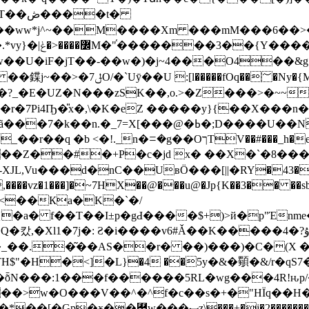
�t�
� ��S8�kU5�-
=_F�*�������� �W�z�A0�
D����U��N/�V�2BY���,��Ϸ� ��GR���L
���d�nC��UвӦ���[||�RY�43��Nc98y-��
z�1���]�~7HX��@���u@�Jp{K��3�� ��sbe
̰�<��Кa�K�`�/
n{�a� f��T��I±p�gԀ����$+)>й�p"Έn
�_��.�͂��AS��r� ��)���)�C�(X 
"�H�<]�L}�4 ��5y�&�䫳�&/r�qS7
��ȭN���:1���f������5RL�wg���4R!ԋp
���>w�O���V��^�^f�c��s�+�"HÏq��H
ޞɀ\���+�j�2�������� `W V��X��