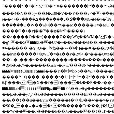
{�����<�ܜO�n��
���4�N��ݬ5~��J�z30�V��Y���v<�ܿ{���j�U��W�O�W�w7���^�K�sx�?�4��p��V<���3�������`}�l�n�W�6> �q8跑
j��^ܯ�������ݏ����7�7�ճ���MG�[�γ�`zே��럝g�@�[�k�����߬;_^u./��Z��FϚ�����:輿Ok�~X��>����?ޭ��}ܱ
������O�W��w�� ��M�����T=�MO.�������[Mͫ�w
����O�+�yj��7'��g�ÞzR����}
��>����O��^]����Z��gW'g��WM�8N�ػ���W���y�3x8�wv׃�އ���Umz�{~^�m���M�~����������xrp��N�՛@�th��O�j�k���,�bxsf�^����������֏���w޴~F޳���×�������W�������A
�g'_��Ͽ���lZ��U7�v��s/�hF�ϴ��r���� ~D��W�\[7v�N�
\�����`�Y}Q/�]_מ��~~�^]�����Ft�����G�c�%�M��?w?�y�0<����,=�wϮ=���:<>��'ִ/[���훻�����yw�, ;�pq}
��kyh�����gWƇ�=�z��y�2=�°���U=z�
��`o�q��,�~��������u����u���n���e
.ןM�:�7^�,�����zsh~�:~w/���8N/���,�����陶z��T���1���ס���������݅ѽx=T����"��I=��k�f����>=������ɟ���?
��������Cu�l�[F:���ό���Y�oNo��Wޕ>����cqs"Y��w㨺������]���iկ6��q{v{��nw`�/��t -� ��s�~z��~�M�6���8�٫v?
����?͏Q���ϟ���j�p�L~|m�2��y�9J
6.|"���r]ׯ�X��?�?����k��R��>��e���ϛW7������ïrg�W�*�|Ҿ�,���1�����?
���:���xH5�������P�pz����}>\��o�g�������K��6}c�T��ݯ��훛+9����j�z�h
��|z�.��yݛ7^�k�8����r�����EF��n���������O��Epn�6?���Z�4? �~sg5��-�{�i��s���ks�F ����ݫ������`|h�K�������?
��˪��}��u��Éylw�����I�>O��w��y�Y
�90�_��w�w��/.�Nk����Cc���ݪ�U��� �@����.��{��}y�io��lu*_.ο�MO��S���O�/��WU���jT���������[����?
��'W����J��P��k��ƛs��ӿ���{�u]>��