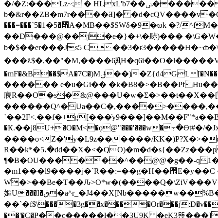
�/�Z:���Lz~; � HLxL'b7��ݭ������I��=E!� 4��\�x5�/ӑN��� �=�u�_��G-��H��Īc�y۵89S._�C҅k���`� ��-
b�&r��ZB�m7r����Ƌ]� �d�cQV����v�C e�P�V
���=���`5�׋�5�1A�MB��$SWδ�9�ϖk �?/^fM��=՗J� �LQl�K��,$�-��������/���F��Gr.4=�-X�� �A�봻S����}
��D���@��j�e�}�+\�䦊)��� �\G�W�
b�$��er���Js5 C��3�ɍ3�����H�~ȸ�\2}t
���ƛ$�,��"�M,����6ԬH�q6
i��O�l�����V [[0D�� 
�mF�&B��$A�7C�)Mݪ��)�Z{d4GL [�N���7���ɭ� !J���)�8��#��i��+�}��!��fZ,̾�S&�WQU��4|;5�D��¨ZP`����
������ e�u�Gi�� �k�B8�>�B��Pf Hu��V�4�|/�P��4 
㢃R��O�s�&@���U�w�Σ�>��t��X��[3
������Q^�Ua��C�,����>����,��
`��2F<.��f�+g[���͑y9���]��M��F"*a��Bu
�К.��j8U+�O�M<�ܴo@"���'���w�߹�Ɵt
����o<Z�'y�L9z������/KK�)P?X�>�d�լ�KR� 
R��k*�5،�dd��X�<�QO)�m�d�s{��Zz���p
¶�B�OU������^��@@�g��-q1��
�m1���l9����j�`R��:=��g�H��׭E�y��C ��E���c�X�-���t��� �+J��ggib���s�-2�;qJ�
W�>��Be�T��Ԉ>O*w�(����Q�\ZiV���V�ꤊ
嫗U���I�ق�a^r_�J4��X[Nb�����w��%B��^%��~8�qxs�vS�ZRÖ�Rx���쎖
��`�f$\����3g��x����Or���j:D�v���H'�HuCL̹�Y���y�Bj�+t��܍���
��'�C�Ҏ��c�����l��3U9K �eK3뚅���]2@F?