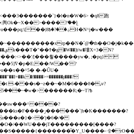
؋��?H�N^j�w���
N?
5]ܽV�p�E;��/W߽��'?
u��x��^5� �-�ŰU�
5���~�w�>������R;�~T߿?
a���a�}�>�'j�6�/�
�f���S�����{�������ͫ�Y_U����ᰵ۩�rO