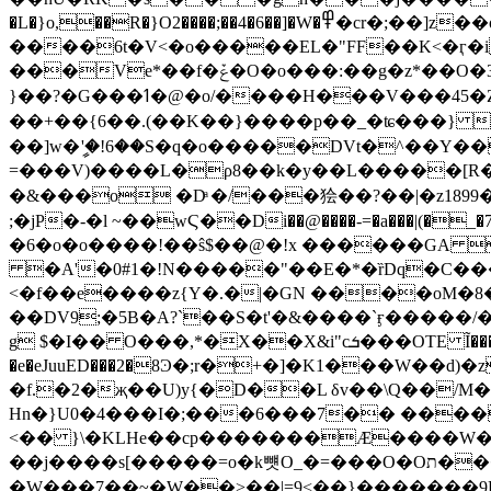
�L�}o,��R�}O2����;��4�6��]�W�߾�cr�;��]z��oy���;0���4���7+���;U�����7��[<�_��NC
����6t�V<�o�����EL�"FF��K<�ӷ�i�
���Ve*��f�ݞ�O�o���:��g�z*��O�3�����F��׈�̯��0�u¨���[�يr��P�����Pї�hF�N��W����7��������r�pU���н*ՋQ��W��u*����1^�V��r�@T��h�
}��?�G���ߗ�@�ο/����H���V���45�Z ��k�!zФI}%G)���`��汎_����R��x���~{���E�*܆ݿx����o/گ_-
��+��{6��.(��K��}����p��_�ʨ���} ���^p<ѷߡ2�(4��v��x޾��~ãLH�ΟX?�_�/��ɟ9�s�6T�?��}
��]w�ީ'�!6��S�q�o�����DVt�^��Y
=���V)����L�ρ8��k�y��L�����[R��#^ݨ����z3S#�*5Ϡgk=|zH9[�\e��nT�0]�fL1��R5�Z� V�㱠Ɗ
�&���o �Dͣ �/���狯��?��|�z1899
;�jP�-�l ~��wϚ��Di��@����-=�a���|(�_�7��b�`�׫��ׇ ipR<�_$���x�T�n ?'zy��#�#�gW��%������t� �ai�6�D
�6�o�o����!��ŝ$��@�!x ������GA 
�A'�0#1�!N�����"��E�*�ȑDq�C���E�D3B��t"PO�
<�f��e����z{Y�.�|�GN ����oM�8
��DV9;�5B�A?`��S�t'�&����`ӻ�����
g $�I�� O���,*�X��X&i"cܭ���OTE Ĩ��������s%�����+��%����k �XA����)�#d+D"`F�$��^�>�>\h����D�IH@�r/
�e�eJuuED���2�8Ͽ�;r�+�]�K1���W��
�f.�2�җ��U)y{�D��L δv��\Q��/
Hn�}U0�4���I�;���6���7�� ���
<�� }\�KLHe��cp�������Æ����W�����l=�,��v�E�ۇܸǽeLN�
��j����s[�����=о�k뻇O_�=���O�Oת���|��@_���/���ЌNN��V;H�.�i��޻�P{�����uYon���{'?
�W���7��~�W��>��|=9<��}�������9L�����A���j||5��WVX?��=