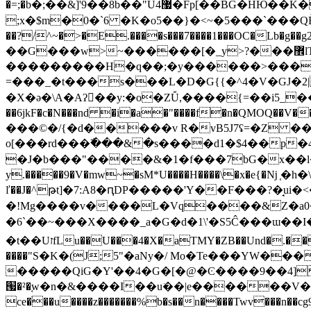
�=;�b�;��&]'9��8b��"U4޷�Fp[��BG�HЮ��K�o���;�:�$�gd~��x��������P�����̬�������\��W����$�J�=�Gq��*����3>=���E�W�;�gO�
;x�$m�0�`6 �K�o5��}�<~�5���`���QЀ�Y` 
��?/^~�>�E.����s���7����1���OC�Lb�
��G���w>~������[�_y>?���޾lT�#@Z�/6 �� � >��օ��5�38�-~��SZ��� >�5��i�
���������H�q��;�y������>����
=���_�t���s���L�D�G{{�^4�V�GJ�2|
�X�ǝ�\A�Aʔ񆪳��y
:�o�ZǙ,����{=��i5_�
��6jkF�c�N���nd �i�a�"����f�n�QMOQ��V��
���©�/{�d�����v R�vB5J7ʢ=�Z ��S
o[���rd���߯���&�s����d1�$4��p�4
�J�b���"����&�1�f���7bG�x��l�
y.�����9�V�mw~�sM*U����H����\�x�e{�ǋ ֤�h
ľ��J�^թt]�7:A8�ԥDP�����'Y��F���?�̘u
�!Mg����v����L�Vq����&Z�a0�&�A�naU͛*�ٸk_�����m��۝��R�pG�ƝUI��S/ #�
�6`��~���X����_a�G�d�1\'�S5Ĉ��
�t��UזfLu��U���4�X�aTMY�ZB��Und�.��G�U�w�>��9�x��ݷ�5*��v ��-��bN�L��h�7�})�z��N��Tq�O�YO���p�)�]eۑ+ ) �?
����"S�K�(J;5"�aNy�/ Mo�Te���YW��
�����QiG�Y'��4�G�[�@�Ͼ����9��4] %6h�\�
՗�²�֚w�n�&����I��u͘��|e������V��s9���ה[ �pb�H�����|Ͷ�5�Ж�;���2�{�?��
ce�ׄ��u����z�������%b�s��n����Twv���n��cg9�����76l '�Mo���7 �|&