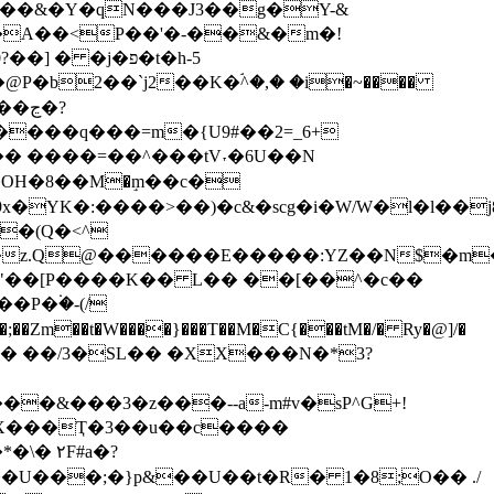
?KD��&�Y�qN���J3��g�Y-&
 �j�פ�t�h-5
P�b2��`j2��K�ۘ^�,� �i�~����
ڃ�?
���q���=m�{U9#��2=_6+
��OH�8��М�ٟm��c�
YK�:����>��)�c&�scg�i�W/W�l�l��j
Zm��t�W����}���T��M�C{���tM�/� Ry�@]/�
�&���3�z���--a-m#v�sP^G+!
��X���Ҭ�3��u��c����
U���;�}p&��U��t�R� 1�8;O�� ./