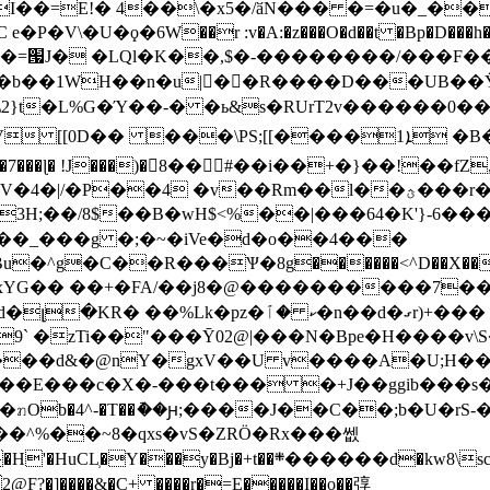
\�U�ϙ�6W��r :v�A:�z���O�d��t �Bp�D���h���
b��1WH��n�u|�َ�R����D���UB��Ϋ?�
�L%G�Ύ��-� �ь&s�RUrT2v������0��[(
���\PS;[[����1ܐ �B�G֗����KY>R�#����x�!
�v��Rm��l��ؿ���r�n;��ݜ>���l�#XJ|@�g�o�
H;��/8$��B�wH$<%��|���64�K'}-6���
�_���g �;�~�iVe�d�o��4���
�^g�C��R���Ѱ�8g������<^D��X���v�
#�/�JxYG�� ��+�FA/��j8�@����������7��
��%Lk�pz�ކ �ٱ�n��d�ގr)+���
9` �zTi��"���Ȳ02@|���N�Bpe�H����v\S�
�d&�@nY�gxV��U v����A�U;H��=I�
Ob�4^-�T��ު��ԩ;����J��C��;b�U�rS-�
���d�kw8\sc*�S~���?��OƁ@��j]���N���웶f!
�]����&�C+ ����r�=E�����I��o��弴