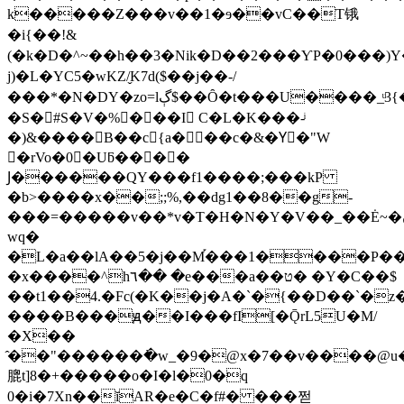
k�����Z���v��1�ɘ��vC��T锇
�i{��!&
(�k�D�^~��h��3�Nik�D��2���ƳP�0���)Y�
j)�L�YC5�wKZ/̬K7d($��j��-/
���*�N�DY�zo=lڳ$��Ȏ�t���U����_ͧ3{���B�Z��zv�7���Эf~4M
�S�#S�V�%���I C�L�K���-ͥ
�)&����B��c{a���c�&�Yّ�"W
�rVo�0�Uƃ����
Ϳ������QY���f1����;���kP
�b>����x��;;%,��dg1��8��g-
���=�����v��*v�T�H�N�Y�V��_��Ė~�ڼP�?S������f��{���:�mUkT�z��t�8��?
wq�
�L�a��lA��5�j��M֡���1����P�
�x����^h٦�� �e���a��ט� �Y�C��$
��t1��4.�Fc(�K��j�A�`�{��D��`�
����B���ԭ��I���fI[�ǬrL5U�M/
�X��
̂��"������߭�w_�9�@x�7��v����@
膍t]8�+�����o�I�l�0�q
0�i�7Xn��ĭAR�e�C�f#� ���쩓