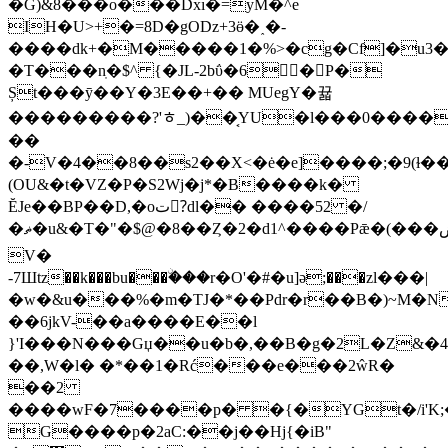
�G)&8���o���Dxı�=yM�^e
IH�U>+�=8D�gODz+3ӫ�˰�-
����dk+�M�����1�%>�cg�Cf]�u3
�T���nֽ�$^ {�JL-2bΰ�6𖇈 �P�
Șt���ȳ��Y�3E��+�� MUegY�뀳
���������?'ﾾ_)��͔YU�l���0����Z�ٶ�����p��Z����fg�H�7;"�C���[��]g�y�5�Qj�j�e��!H$(@V����8���X�
��
�-V�4��8��s2��X<�ė�e]����;�9
(ɫ�
(OU&�t�VZ�P�S2Wj�j*�B����k�
ĔJe��BP��D,�oت?ِdl�� ����52 �/
�ޡ�u&�T�"�$@�8��Ȥ�2�d1^����Pǣ�(���ڞU�
V�
-7Шtz��k���bu���ۨ���r�O'�#�u]ә;���zl���|
�w�&u���%�m�TJ�*��Pdr�r��B�)~M�N
��6jkV-��a����E��l
}'I���N���Gџ��u�b�,��B�g�2L�Z&�4R{��3
��,W�l� �*��1�Rć���e���2ŵR�
��2
����wF�7����p� �{�YGt�/i'K
G����p�2aC:��j��Hj{�iB"