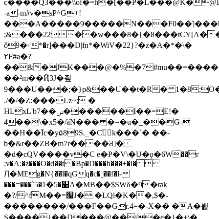
c����Q3���\\of�=h�[��P�L���@K�
-a-m#v�sP^G+!
���A�����9�����N���F0��]̔���b<5
;&���22��w���8�{�8���tCY[A�
ǒ9�ۥ'*�r]���D|fn*�WiV�22}?�z�A�*�\�
٢F#a�?
��&�JK���@�%�7#mu��=�����
��²m��Ҋ3J�좦
9���U���;�}p&��U��t�R� 1�8;O
./�/�Z:���Lz~; �
HLxL'b7��ݭ������I��=E!�
4��\�x5�/ӑN��� �=�u�_��G-
��H��Īc�y۵89S._�C҅k���`� ��-
b�&r��ZB�m7r����Ƌ]�
�d�cQV����v�C e�P�V\�U�ϙ�6W��r
:v�A:�z���O�d��t �Bp�D���h���+�i�
Ԯ�MEg�N{��l�qGq�c�˷��f�l-
���=���`5�׋�5�1A�MB��$SWδ�9�ϖk
�?/^fM��=՗J� �LQl�K��,$�-
��������/���F��Gr.4=�-X�� �A�봻
S����}��D���@��j�e�}�+\�