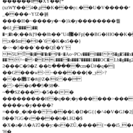
������8�XY��ӻ*
(xzWɎ�� 4�,p�K���ӻc.��U�V�����״
_����~Y!Z�뷹
����H�~����y�~�}k�y��������뤝
�6ڑ1���)��|
�=;�b�;��&]'9��8b��"U4޷�Fp[��BG�HЮ��K�o���;�:�$�gd~��x��������P�����̬�������\��W����$�J�=�Gq��*����3>=���E�W�;�gO�
;x�$m�0�`6 �K�o5��}
�<~�5���`���QЀ�Y`
5UŤ�(��'�r�P�<�Ao~PCv���8��!$�g�5��x
��?/^~�>�E.����s���7����1���OC�Lb�g��g
Ϩ���C�9�Z ��Ե�����cm�Ǜ#�q�||
��G���w>~������[�_y>?
���޾lT�#@Z�/6 ��
� >��օ��5�38�-
~��SZ��� >�5��i�
���������H�q��;�y������>����
����w�y����?
=���_�t���s���L�D�G{{�^4�V�GJ�2|
8��7GG�v����һ�LH2�$
�X�ǝ�\A�Aʔ񆪳��y
:�o�ZǙ,����{=��i5_
'H�