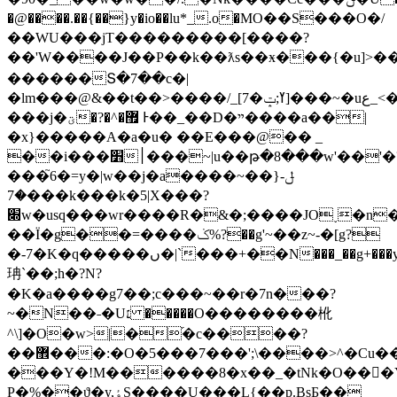
�@����.��{��}y�io��lu*_.ο�MO��S���O�/
��WU���jT���������[����?
��'W����J��P��k��ƛs��ӿ���{�u]>��
������Տ�7��c�|
�lm���@&��t��>����/_[7�ߌ;ݓ]���~�uع_<��?
���j�ؾ�?�^�޿ Ͱ��_��D�ײ����a��|
�x}�����A�a�u� ��E���@�� _
��i���׻׀���~|u��թ�8���w'��'�?
���֮6�=y�|w��j�a����~��}ݪ-
�7���k���k�5|X���?
׍w�usq���wr����R�&�;����JO˯�n��
��Ï�g��=����ݢ%?��g'~��z~-�[g?
�-7�K�q�����ں�|`���+��N���_��g+���y�}I������cy�w��i�
珃`��;h�?N?
�K�a����g7��;c���~��r�7n���?
~�N��˗�U׆ �����O��������杹
^\]�O�w>|�֝�c����?
��޾���:�O�5���7���';\����>^�Cu��i���F��j!
���Y�!M������8�x��_�tNk�O���Y�ݓ�w�������[Zj�o�<
P�%��ϑ�y,ٶS����U���L{��p.BsƂ��