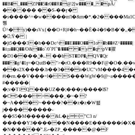
��B�_���ZP��5�r0��R�@2[w����_�ҏÃ/
�� ��� � �S-��ӻ�
�s����^=�w����m'l�&m�*.�2����Ma1
뿽
Ǘ^�y)��sVx{��O+R|#�h~��Ȅ�4�9�B�'�,,�
�;Ϋ� |
�jt5���3�h��Dє^t��E���O��1o�b��#Z^�����|
�ȯ;u��Q��/O&��o`/0`PI`'�/��� �y �qpV�㩴
�D1����ے�ݨ ��hST�DP�¿QV�Qr
����g^�Iԓ=�QutB�">�rO,���R9��F@�O�.�
��я2X����.b��3��n�UC"vM����4��
#i�en.��V���=l�S���WgW�9@~a�����
#�����|
�;v�T1Q���UZ��;���y����l$?
�C5���=���_�~� ?
�~A���/~����?��z�z�W쐛
j���������-
��Ѕ5�M����� &L�غ"C3 n/
�����Y3������N����E������ś�X�
�N�'����͗".Eނ�ZP_�����@�F