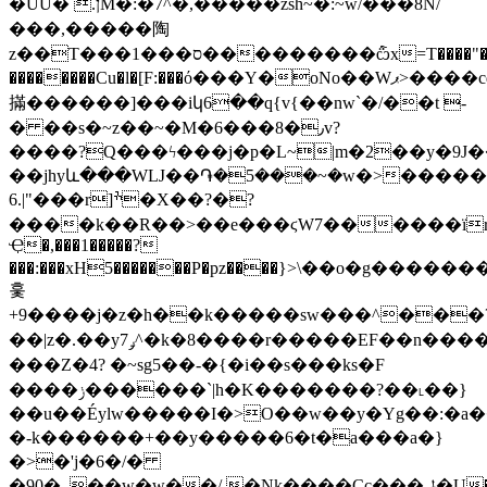
�ŰU� .ןM�:�7^�,�����zsh~�:~w/���8N/
���,�����陶
z��T���1���ס���������݅ѽx=T����"��I=��k�f����>=������ɟ���?
��������Cu�l�[F:���ό���Y�oNo��Wޕ>����cqs"Y��w
㨺������]���iկ6��q{v{��nw`�/��t -
� ��s�~z��~�M�6���8�٫v?
����?͏Q���ϟ���j�p�L~|m�2��y�9J
��jhyև���WǇ��֏�5���~�w�>������R
6.|"���r]ׯ�X��?�?
����k��R��>��e���ϛW7������ïr
Ҿ�,���1�����?
���:���xH5�������P�pz����}>\��o�g�������K
훛
+9����j�z�h��k�����sw���^���
��|z�.��yݛ7^�k�8����r�����EF��n���������O��Epn�6?
���Z�4? �~sg5��-�{�i��s���ks�F
����ݫ������`|h�K�������?��˪��}
��u��Éylw�����I�>O��w��y�Yg��:�a�
�-k������+��y�����6�t�a���a�}
�>�'j�6�/�
�90�_��w�w��/.�Nk����Cc���ݪ�U���