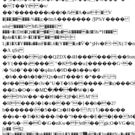
�T��Yt �v/
��7�������u��f�Ԉ�Ά�a#� V
�[��]�����-%��д:�fmA������� ԒP%Y����
ѳJo����N MU�̲���E
���+�{Dt6�Q♆�[���1�p�4l�����d�5b/*H���
�p4e�X�L9~�D�'� ����!
ǈ�1�X�Y���a��mF�i�L6�(Y���;e�Ѷ�"ʒHv�l>
�Ʌ qSs
���8�@��QZDX�4H������;��9om
�Y{���a��� "�Kb��u:[������G=�
/� %d�"��!�'�q4ieA�9D��h��w�9
_�ħ�,��h�$�Qx�mfT���S �*��x,}
�#����r3v�"U�T�SS�����ޙ�u)���O����9
��Ex�O�\<�MԸ�)����W�}�
�5%W��^��Ħ\l�QP�L-M'?
�H���J�1�x���"�{��h��2?
b������\�5��Cz�H��! \!ֹU}ߖ)���r��
��ʀ�+�Ti�Kl���-9��"9���e�ܲE��[��M�Nw��-}rTw�Fe�q�$�IۅƮ�{l�J=����%�Ҏ�O�
��%�~�Ǔ�\G�nKw� e8�� gk:O�VG�߄)0�oE��.��,
[o�� !$2
�1y������pķ���U�A�X���/T޼s�z�2m��#N<�v��7��o�%Sw�����_����l�Nz���������+��&66@