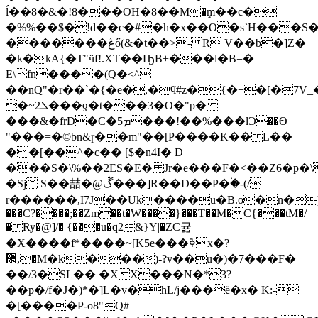
ĺ��8�&�!8���OH�8��М�ٟm��c�
�%%��$�!d��c�#�h�x��O�s`H���S�
�������ڠő(&�t��>- R V��b�]Z�
�k�kA{�T"ӵf!.XT��ҦB+���l�B=�
E\fn����(Q�<^
��nQ"�r��`�{�e�,�ϥ#z�{�+�[�7V_�{exG`ϵ�����������4��nTځm��n��ǣ#�
�~ܠ2���ƍ�t���3�O�"p�
���&�frD�C�ܡ5���!��%���lƆ��Ѳ
"���=�©bn&ɼ��m"��[P����K�� L��
��[��^�c�� [$�n4I� D
���S�\%��2ES�E� Jr�e���F�<��Z6�p�\
�Sj؅ S��喆�@ڴ���]R��D��P�۬�-(/
r������,I7J��Uk����u�B.o�n�)d+�
���C?����;��Zm��t�W����}���T��M�C{���tM�/
� Ry�@]/� {���u�q2&}Y|�ZC귪
�X����f*����~[K5e���ߢx
�?
޲,�M�k���)-?v��u�)�7���F�
��/3�SL�� �XX���N�*3?
��p�/f�J�)*�]L�v�hL/j���ĕ�x� K:-
�[����P-o8"Q#