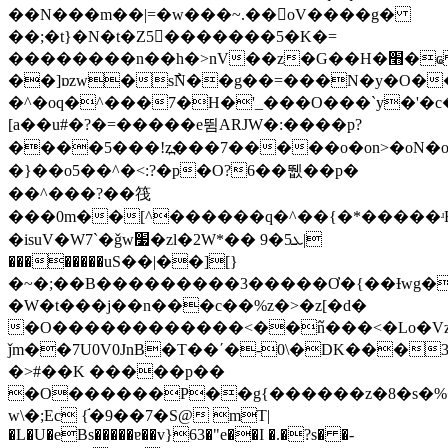
��N���m��|=�w���~.��oV����g�
��;�t}�N�t�Z5�������5�K�=
��������n��h�>nV��z�G��H�׫�ҩ ^�`#��o�I�ٹpsܞ�߱{����e3��
��]ɒzw�s߯N��g��=���N�y�O���κ޻�g��
�^�oq�^���7�H�'_���O���`y�'�
[a��u#�?�=�����e뜀ARJW�:����p?
����5���!z߽���7�����o�on>�οN�o���y~
�}��o5��^�<:?�p�O?6��뛦��p�
��^���?��筏
���0m��[^������q�^��{�*�����ʴR
�isuV�W7`�ǧw׷�zl�2W*�� ܥ5�9|
��������uS��|��][}
�~�;��B���������3�����Ơ�{��Ɨwg�
�W�t���ϳ��n���c��%z�>�z[�d�
�O������������<��߬n���<�Lo�Vz
ǰm��7U0V0JnB�T��ʹ�-0\�DK���31(
�>#��K �����p��
�O������P��g{������z�8�s�
w\�;Ec {֬�9��7�S@ mT|
�L�U�eBs�����ɐ��v}63�"e��I �.�?s� �-