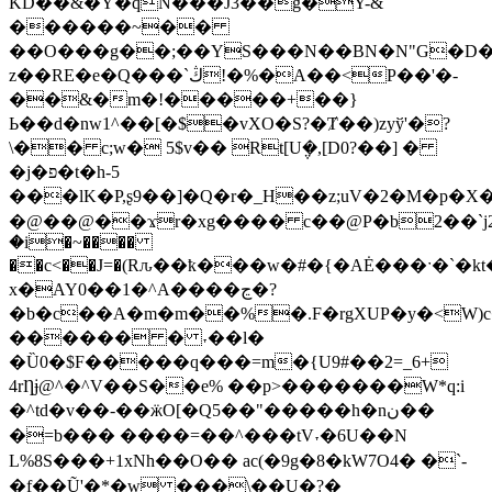
KD��&�Y�qN���J3��g�Y-&
������~��
��O���g��;��YS���N��BN�N"G�D
z��RE�e�Q���`ڭ!�%�A��<P��'�-
��&�m�!�����+��}
Ь��d�nw1^��[�$�vXO�S?�Ⱦ��)zyў'�?
\�� c;w� 5$v�� Rt[U݆�,[D0?��] �
�j�פ�t�h-5
���lK�P,ʂ9��]�Q�r�_H��z;uV�2�M�p�X
�@��@��ϫr�xg���� c��@P�b2��`j2
�i�~����
��c<��J=�(Rԉ��ҟ���w�#�{�AĖ���ˑ�`
x�AY0��1�^A����ڃ�?
�b�c��A�m�m��%�.F�rgXUP�y�<W)
������ � ˕��l�
�Ȕ0�$F�����q���=m�{U9#��2=_6+
4rȠɉ@^�^V��S��e% ��p>�������W*q:i
�^td�v��-��ӝO[�Q5��"�����h�nن��
�=b��� ����=��^���tV˕�6U��N
L%8S���+1xNh��O�� ac(�9g�8�kW7Ο4� �`-
�f��Ũ'�*�w ���\��U�?�