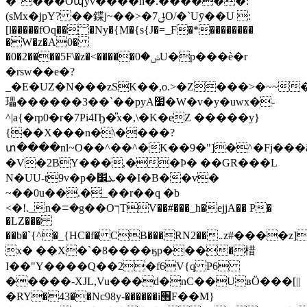
�"���Oպyv����n�.������:
(sMx�jpY? ��鍱j~��>�ݪ7O/�`Uӯ��U :
[l�����fOq��؅�Ny�{M�{s{J�=_F�*��������
�W�z�A0�
�0�2����5F\�z�<�����ݭ�0U�p���ѐ�r
�rsw��e�?
_�E�UZ�N���zSK��,o.>�Z���>�~~
瓃������3��`��pyA׷�W�v�y�uwx�-
^|a{�rp0�r�7Pi4Ҧ�̎x�,\�K�eZ �����y}
{��X���n�\����?
տ����nl~O��^��^�K��9�"]�^�Fj���ã���7�k�
�V�2BY���,��Ϸ� ��GR���L
N�UU-t9v�p�ܥ׼��I�B��v�
~��0u��.�_��r��q �b
<�!._n�ꘌ�g��OךTV��#���_h�ejjA�� P�
�LZ���
��b�`{^�_{HC�f� CB���RN2��܅z#����z]��Z��#�+P�c�jd
x� ��X�`�8����ӄp���֚�棤
I��"Y����Q��2�f6V{q P6
�����-XJL,Vu���d�nC��UвӦ���[||
�RY�43��Nc98y-������i׫F��M}