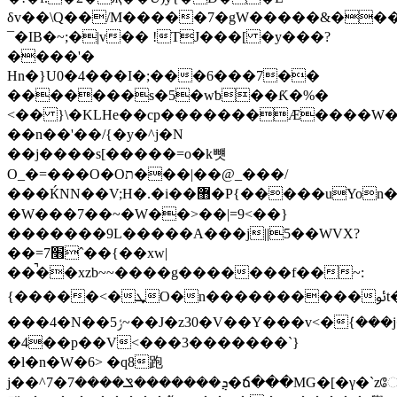
δv��\Q��/M�����7�gW�����&��
¯�IB�~;�|v�� !TJ���[ �y���?
����'�
Hn�}U0�4���I�;���6���7��
�������s�5�wƅ��Ƙ�%�
<�� }\�KLHe��cp�������Æ����W�����l=�,��v�
��n��'��/{�y�^j�N
��j����s[�����=о�k뻇
O_�=���O�Oת���|��@_���/
���ЌNN��V;H�.�i��޻�P{�����uYon���{'?
�W���7��~�W��>��|=9<��}
�������9L�����A���j||5��WVX?
��=7׫ˆ��{��xw|
��̚��xzb~~����g�������f��~:
{�����<�ܜO�n��
���4�N��ݬ5~��J�z30�V��Y���v<�ܿ{���j�U��W�O�W�w7���^�K�sx�?
�4��p��V<���3�������`}
�l�n�W�6> �q8跑
j��^ܯ�������ݏ����7�7�ճ���MG�[�γ�`zே��