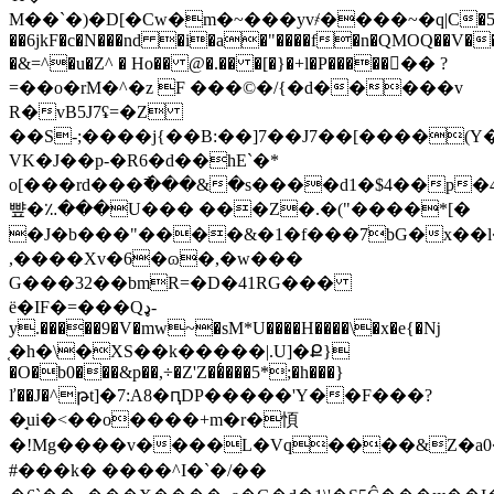
M��`�)�D[�Cw�m�~���yv҂����~�q|C�5
��6jkF�c�N���nd �i�a�"����f�n�QMOQ��V��
�&=^�u�Z^ � Ho�� @�.�� �[�}�+l�P�����󿿝�� ?
=��o�rM�^�z F ���©�/{�d�����v
R�vB5J7ʢ=�Z
��S-;����j{��B:��]7��J7��[����(Y
VK�J��p-�R6�d��hE`�*
o[���rd���߯���&�s����d1�$4��p�4
뺲�؉���U��� ���Z�.�("����*[�
�J�b���"����&�1�f���7bG�x��l
,����Xv�6�ɷ�,�w���
G���32��bmR=�D�41RG���
ë�IF�=���Qډ-
y.�����9�V�mw~�sM*U����H����\�x�e{�ǋ
֤�h�\�XS��k�����|.U]�Ք}
�O�b0���&p��,÷�Z'Z��͑���5*;�h���}
ľ��J�^թt]�7:A8�ԥDP�����'Y��F���?
�̘ui�<��o����+m�r�㥧
�!Mg����v����L�Vq����&Z�a0�&�A�naU͛*�ٸk_�����m��
#���k� ����^I�`�/��