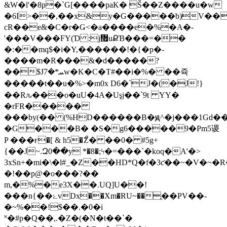
&W�l'�8p�`G[����paK� Š��Z����u�w
�6I>��,��x&y�G�����b)V����
cR��e&�C�r�Ǥ˂�a����e�%�A�-
'���V���FY(Ɗ :j៯uՔƁ���=��
�:��mq$�i�Y,������!�{�p�-
����m�R���&�d�����?
��$Jܚ*�7w�K�C�T#��i�%� ��쥭
�����t��u�%>�m0x D6�`J�(�J!}
��Rԉ���o�uU�4A�Uşj��`9t YY�
�rFR�����
���by(�� (%HD������B�ԭ^�j���1Gd�
�G���B� �S�g6�����9�Pm5谡
P ���ғ�[ & h5�ޯZ� ��0� #5g+
{��J~.Զ0��y *�8�;ϟ�=���`�koq�A'�>
3xSn+�mi�\�l#_�Z��HD*Q�f�3ƈ��
~�V�~�
�!��p@�o���?��
m,�%�e3X��.UQ]U��!
���n{��ۓvDx��Xm�RU~��ֳ��PV��-
�~%��!$��.�0�i
˟�#p�Q��,.�Z�(�N�t��`�