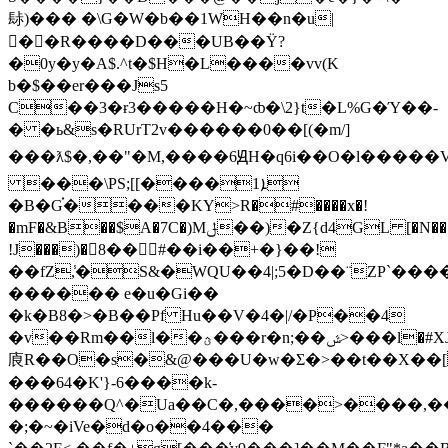
䦊)��� �\G�W�b��1WH��n�u|
�َ�R����D���UB��Ϋ?
�0y�y�A$.^t�$H�L����vv(K
b�$��er���Js5
C��3�ɍ3�����H�~ȸ�\2}t�L%G�Ύ��-
� �ь&s�RUrT2v������0��[(�m/]
���ƛ$�,��"�M,����6ԬH�q6
i��O�l�����V
���\PS;[[����1ܐ
�B�G֗����KY>R�#����x�!
�mF�&B��$A�7C�)Mݪ��)�Z{d4GL [�N���7���ɭ�
!J���)�8��#��i��+�}��!
��fZ,̾�S&�WQU��4|;5�D��¨ZP`��
������ e�u�Gi��
�k�B8�>�B��Pf Hu��V�4�|/�P��4
�v��Rm��l��ؿ���r�n;��ݜ>���l�#XJ|@�g�o�
㢃R��O�s�&@���U�w�Σ�>��t��X��[
���64�K'}-6����k-
������Q^�Ua��C�,����>����,
�;�~�iVe�d�o��4���