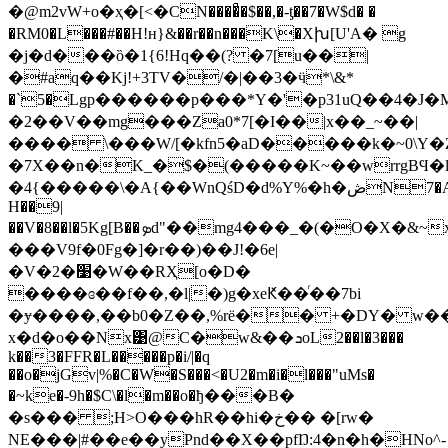
�@m2vW+o�ҳ�[<�CN����ͣ�$��,�-ƫ��7�W$d� �
�RM0�L���#��H!ʜ}&��r��n���K\�Xխ[U'A� g
�j�d���ȍ�1{6!Hq��(? �7[u��|
�#aq��Kj!+3TV�/�|��3�ӵ*\&*
�`5�Lgp������p���*Y�'�p31uQ��4�J�M�
�2��V��mg���Za0*7[�I��|х��_~��|
���� \���W/[�kfn5�aD�����k�~0\Y�Z&���
�7X��n�K_�$�(�����K~��wrrgBϤ
�4{�����\�A{��WnQśD�d%Y%�h�ڞN7�A�
H��9|
��V�8��l�5Kg[B��ܤd"��mg4�
���V9f�0Fg�]�r��
)��J!�6e|
�V�2�׹�W��RҲ[o�D�
����ɞ��f��,�l|�)g�xeԞ��ͬ��7bi
�ɏ����,��b0�Z��,%rё�� +�DY� w��
x�d�o��Nx͹@C�w&��ܖoL2��l�3���
k��3�FFR�L�����p�i/|�q
��o�jGv|%�C�W�S���<�U2�m�i�l���"uMs�
�~ke�-9h�$C\�l�m��o�ђ���B�
�s��� ;H>O���hR��hi�خ�� �[rw�
NE���|#��e��yPnd��X��pfŊ:4�n�h�HNo^-