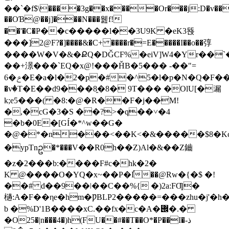
��`�f$\����3g��x����Or���j:D�v���H'�HuCL̹�Y���
��OƁ@��j]���N���웶f!
��'�C�Ҏ��c�����l��3U9K �eK3뚅
���]2@F?�]����&�C+ ����r�=E�����I��o��弴
����W�V�&�ՔQ�DǦCF%�eiV]W4�Yr��`
��+澋���`EQ�x@!���ȞB�5��� -��"=
6�ݗ�E�a�l�2�p�#�^5�l�p�N�Q�F��"���"��J'�SS�פJ4�<=�S%����a�׽��xI
�vٝ�T�E��d9���8̯�8� 9T��� �OlU[�漏
k;e5���( �8:�@�R��F�j��M!
�,�cG�3�S ��?>�q��˅�4
�b�0E�[GÍ�*^w��G�
�@�*�n���<��K<�&�����$8�Kc33F#���jJvS��N��GQ�fݤ�'aG�0i��m���$����i�
�ypTnဥ�*���V��R0h��Z)Al�&��Z鑡
�z�2���b:����F#c�hk�2�
K @����O�YQ�x~��P�I֡��@Rw�{�$ �!
��# d��9��ǀ��C��%{ �)2a:FƢ�
檛:A�F��ηe�hm�ǷBLP2�����=���zhu�j'�h��ā
b �%D'1B����xC.��fx�c�A�݌�.�
�O25�|n���4�)h(FU��#��T��O*�P��I�ذ-