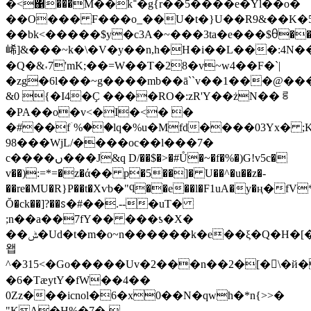
�<΁���M��k־�g{r��5����e�Yl��o�
��O��� F���o_��U�t�}U��R9&��K�5
��bk<�����$y�c3A�~���3ta�e���$ᦲ�
㟓]&���~k�\�V�y��n,h�H�i��L���:4N
�Q�&˕7'mK;��=W��T�28�v~w4��F�`|
�zg�6l���~g����mb��ā``v��1���@�
&0 {�I4�Ҫ ����RO�:zR'Y��żN��ᄛ
�PA��o�v<�I�<� �
�#��fۤ%��lq�%u�Mfd����03Yx� ;
98���WjL/����oc��l���7�
c����ں���J&q D/��$�>�#Ů�~�f�%�)G!v5c�
v��):=*=�z�ά�� p�5��]� U��^�u��z�-
��re�MU�R}P��t�Xѵb�"ϥ��e��l�F1uA�y�ң�fV*�
Ŏ�ck��]?��ꮪ�#��.--�uT�
;n��a��7fY�� ���ƾ�X�
��ݰ�Ud�t�m�o~n������k�e��ξ�Q�H�[��i
왭
^�315 <�Go�����Uv�2���n��2�[�󿁦\�й�^Y����K�j��obG@�3:
�6�TæytY�fW��4��
0Zz���icnol�6�x0��N�qwh�*n{>>�
"KA�H%�7�-