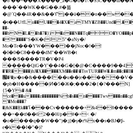
�6`��~���X����_a�G�d�1\'�S5Ĉ���ɯ��
���`��WK�� G��.#�똛
�@`Q��4R��&��'Րj��ä��n��w�
�t��UזfLu��U���4�X�aTMY�ZB��Und�.��G�U�w�>��9�x��ݷ�5*��v
��-
��bN�L��h�7�})�z��N��Tq�O�YO���p�)�]eۑ
�? ����"S�K�(J;5"�aNy�/
Mo�Te���YW��� l��jNoc�!�!
�I�0�C8����dM"��WB�t
���/$����TR�V�P4
�����QiG�Y'��4�G�[�@�Ͼ����9��4] 
�'�R����)hJ�X�����XM��e��\�TsvTUR��W�.�m��c��Il�
՗�²�֚w�n�&����I��u͘��|e������V��
�pb�H�����|Ͷ�5�Ж�;���2�{�?���N]
{5�Ys� &�
ce�ׄ��u����z�������%b�s��n����Twv���n��cg9
'�Mo���7
�|&K��Ŗk��ߖ���Cv������+ &4�8����m0�V�N��T�
��=��tf��6 2��H/p�#�+< �/
�o����q��W��")�;j]�ș�r%x��s�BJ�͝p-
e�k��I�"�)?