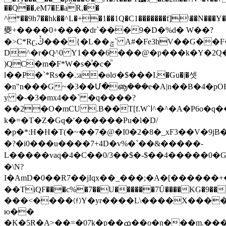
��Q��,eM7�E�aR,��
^*��9h7��hk��^L�+�1��1Q�C1�������f]\�
夒+���� 0+����dr`���9�D�%d� W��?
�>Ϲ*Rʗ,ڭٚ���{�L��ݘ` A#�Fe3hV��G��F��d�'����V�([G��[�e
D^�r�Q^0 Y1���6���@�p���k�Y�2Q�
)QC�m�F*W�s�ͣ�c�ͪ
l��P�`*Rs��.:a�ɵlσ�$���I.�Gu�|�셋
�n"n���G~�3��Մ�ൡ���e�A|n��B�4�p
y �-�3�mx4��` �q����?
��2�O�mCU .B��T[f.W`ا^�^�A�P6o�q���B���X�ʥ��;�
k�=�T�Z�Gq�'������Pu�l�D/
�p�*:H�H�T(�~��7�@�I0�2�8�_xF3��V�9jB�
�?�i0���u����7+4D�v%�`��&�� ���-
L�����vaq�4�C��0/3��$�-$��4�����0
�\N?
I�Am D�0��R7��jIqx��_���;�A�[�����
��TiQF���c%�7��U������7Ȗ����KG�9��L(Xh9�ztj�F��Ђ�R�ڏ7��|:����,
���<����⒡Y�yr����L\����X����
ю��
�K�5R�A>��=�07k�p��ߘ��o�n���m.�����ʍ�r9�a(y:��;��1���UڙL�V[��'-