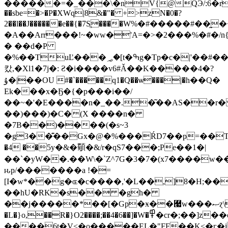
������=�_���\�nV{@QЭ/:6�r,���
��sbe=�>�P�XWq|8&�"� +>zN�0�?
2��l��J������e��{�7Sֱ����W%�#�����#��
�A��Arr���!~�ww�'A=�>�2���%�#�
/
� ��d�P
�%��TuĽ���؃�[t�ߒg�Tp�c�|'��#��Q�
캈,�Xl1�7j�: Ƨ�i����v6#Ǎ��K�����4�?
ۇ�|��OU #�`�����q1�Q��ѡ���|�h��Q�
Ek���x�Ҕ�{�p���i��/
��~�'�E����n�_��.�͂��AS��r
��)���)�C�(X ����n�
�7B��)����(�s~3
�g3��͊��Gx�@�%���ŔD7��p=��T
�4 ��5y�&�䫳�&/r�qS7���;Pe��1�|
��`�yW��.��W\�`Z^7G�3�7�(x7����w
ԋp/�������a !�=
[I�w*��g�ɶ�c����,'�L��,]8�H;�
��hU�RK�s�� �gh�
��j�����*��[�Gp�ӿ��￧w���ޞɀ\���+�j�2�������� `W V��X��
�L�}o,��R�}O2����;��4�6��]�W�߾�cr�;��]z��oy���;0���4���7+���;U�����7��[<�_��NC
����6t�V<�o�����EL�"FF��K<�ӷ�i���.