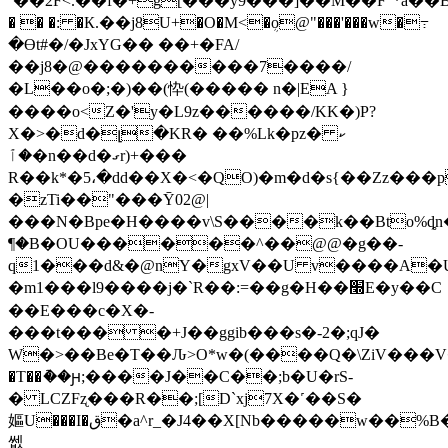
`��2F<.��f�+g[���͑y9���]��M��F"*a��Bu
� � �: �К.��j8U+�O�M<�ܴo@"���'���w�߹
�Ɵt#�/�JxYG�� ��+�FA/
��j8�@����������7����/
�L��o�;�)��(忰(����� n�|EA }
����o<Z�'y�L9z������/KK�)P?
X�>�d�լ�KR� ��%Lk�pz�ކ
�ٱ�n��d�ގr)+���
R��k*�5،�dd��X�<�QO)�m�d�s{��Zz���p
�zTi��"���Ȳ02@|
���N�Bpe�H����v\S����k��Bto%ȡn�e�
¶�B�OU������^��@@�g��-
q1���d&�@nY�gxV��U v����A�U;H�
�m1���l9����j�`R��:=��g�H��׭E�y��C
��E���c�X�-
���t��� �+J��ggib���s�-2�;qJ�
W�>��Be�T��Ԉ>O*w�(����Q�\ZiV���V�
�T��ު��ԩ;����J��C��;b�U�rS-
� LCZFʐ���R��;[D`xj7X�˹��S�
嫗U���I�ق�a^r_�J4��X[Nb�����w��%B��^%��~8�qxs�vS�ZRÖ�Rx���
쎖