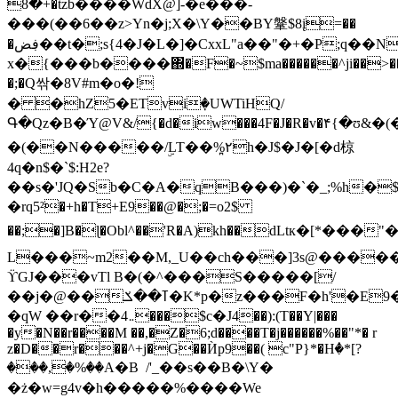
+�8�tzb����WdX@]-�e���-
���(��6��z>Yn�j;X�\Y��BY鞶$8į=��
�ڣض��t�;s{4�J�L�]�CxxL"a��"�+�P;q��Ny-
x�{���b����΍�F�~$ma������^ji��>��
�;�Q싺�8V#m�o�!
� �hZ5�ETviٜ�UWTiHQ/
Գ�Qz�B�Ύ@V&/{�d�iw���4F�J�R�v�۴{�ʊ&
�(��N�����/ۣLT��%۲̪h�J$�J�[�d椋
4q�n$�`$:H2e?
��s�'JQ�Sb�C�A�qB���)�`�_;%h�$0�O
�rq5²�+h�T+E9��@�;�=o2$
��;�]B�ɭ�Obl^��'R�A)kh��dLtк�[*���
L���~m2��M,_U��ch���]3s@�����3
ϔGJ���vTl B�(�^���S�����[/
��j�@��ߠ��ݎ�K*p�z���F�h'�E9�'�n���4�=�
�qW ��r��܅4���$с�J4��):(T��Y|���
�y�N��r����M ��,�Z�6;d����T�j������%��"*� r
z�D��r���^+j�G��Ѝp9��( c"P}*�Hٝ�*[?
���,�%��A�B  /'_��s��B�\Y�
�ż�w=g4v�h�����%����We