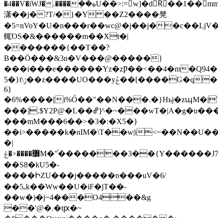
�4��V�iWJ�.����ܴ��هU��>:=w]�dRٌ��1��mm���c�<2q�v��
潇��j�?T/�}�Y ��Z2����凳
�5=nVoY�U�n���r��wc@�j��j��c��LjV��E�.��.�
輒ΌS�&������m��Xt�|
�������{��T��?
B��Ӧ���&3n�V���@�����}
���i���e������Yz�zǷ��<��4�m�Q94�
5�}t\ݬ��z����UO���yݞ��[����G�q���k�`q����~Y�)�Tճh��c�{���[�)]���G�g��
6}
�6%����[i%Ó��"��N���.�}Hьj�zպM�|T��ڞ���
���].$Y2P@�L��ߝ]^�~���wT�|A�g�u����ww*j^~��M����Xm
���mM���6��>�3�:�X5�}
��i>�����k�nIM�\T��w|i<~��N��U��.
�|
߼����<�ݟM�"֫�������3��{Y������J7��{���
��S8�kU5�-
����ԻZU���j�����n���uV�6/
��5ـk��Ww��U�iF�jT��-
��w�)�j~4���O4��&g
��'@�.�tԗ�~