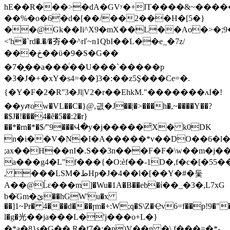
hE��R���>�dA�GVʸ�+IT����&~���
��%�o�6�d�[��/��2���H�[5�}
��@Gk��Ii^X9�mX��L��Ao�>�;9���
<'h�`rd�.�/�夯��^rľ~n1QbI��L��e_�7z/
���ڂ��ϋ�9�S�G��
�7�̱��a���ͬ��U���`�����p
�3�J�+�xY�s4=��]3�:��z5Ş���Ce=�.
{�Y�F�2�R''3�Jl|V2�r��EhkM."�������ʌI�!
��yꪁow�VL��C�}@,긦�J��|�>���h�,~����Y��?
�$J�!���4�ȇ�5��:2�r}
��*�rn�*�$/"9���Վ�y�j�����̓X� k0DK
n�i��V�N�I�A�����*v��DO��6�l�9G��w�b�]:�e1o�
;ax��H��nI�.S��3n���F�F�\w��m�j�
a���g4�L"f���{�O:èf��-1D�,f�c�[�55�
, ���LSM�طHp�J�4��l�[��Y�#�둧
A��@Ĺԑ���m]�Wu�1A�B��eb�ί��_�3�,L7xG
b�ٙGm�ێ��hGW'u�x
��]1~Pr� 4���d���ɼm�+:W;q�S\Z�Ҿv6=f��p!9
�"
l�g�光��ja���L�'j���
o+L�}
�ܻ*a�8}s�G��,R�f7�:�p)V��n �\.f���=�*-