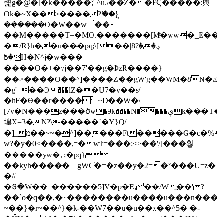
럝g�@�[�k�����߬;_^u./��Z��FϚ�����:輿
Ok�~X��>����?ޭ��}ܱ
������O�W��w��
��M�����T=�MO.�������[Mͫ�ww�_E��
�/R}h��u���pq;\[��|8؋��?
�߿H�N^j�w���
����O�+�yj��7'��g�ÞzR����}
��>����O��^]����Z��gW'g��WM�8N�ػ���W���y�3x8�wv׃�އ���Umz�{~^�m���M�~����������xrp��N�՛@�th��O�j�k���,�bxsf�^����������֏���w޴~F޳���×�������W�������A
�g'_��Ͽ���lZ��U7�v��s/
�hF�ϴ��r���� ~D��W�\
[7v�N���z���ծw�9k����N����ېk���T�"��Ϯ�g�W��]t/w�
塿X=3�N?\�����`�Y}Q/
�]_מ��~~�^]�����Ft�����G�c�%�M��?
w?�y�0<����,=�wϮ=���:<>��'ִ/[���훻
�����yw�, ;�pq}
��kyh�����gWƇ�=�z��y�2=�°���U=z
�//
�Տ�W��_������5]ܽV�p�E;��/W߽��'?
��`o�q��,�~��������u����u���n��
~��}�r~��^}�k-��W7��u�u��x��^5� �-