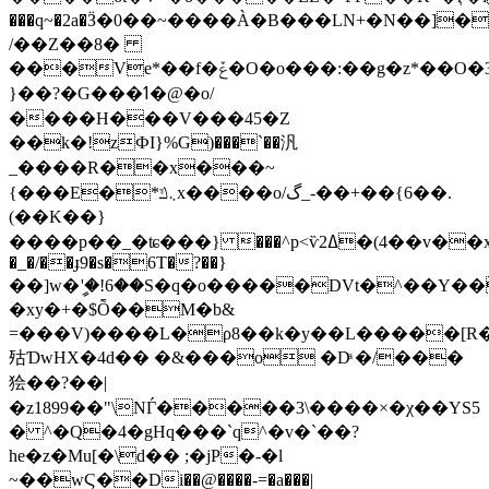
���q~�2a�Ӟ�0��~����À�B���LN+�N��]�
/��Z��8�
���Ve*��f�ݞ�O�o���:��g�z*��O�3�����F��׈�̯��0�u¨���[�يr��P�����Pї�hF�N��W����7��������r�pU���н*ՋQ��W��u*����1^�V��r�@T��h�
}��?�G���ߗ�@�ο/
����H���V���45�Z
��k�!zФI}%G)���`��汎
_����R��x���~
{���E�*܆ݿx����o/گ_-��+��{6��.
(��K��}
����p��_�ʨ���} ���^p<ѷߡ2�(4��v��x޾��~ãLH�ΟX?
�_�/��ɟ9�s�6T�?��}
��]w�ީ'�!6��S�q�o�����DVt�^��
�xy�+�$Ȭ��M�b&
=���V)����L�ρ8��k�y��L�����[R��#^ݨ����z3S#�*5Ϡgk=|zH9[�\e��nT�0]�fL1��R
㱠ƊwHX�4d�� �&���o �Dͣ �/���
狯��?��|
�z1899��"\NЃ�����3\����×�χ��YS5
� ^�Q�4�gHq���`q^�v�`��?
he�z�Mu[�\d�� ;�jP�-�l
~��wϚ��Di��@����-=�a���|