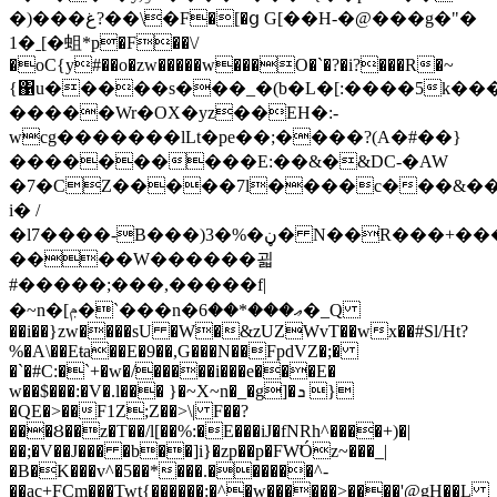
�)���غ?��\�F�[�ց G[��H-�@���g�"�
1�ˍ[�蛆*p�F��\/
�oC{y#��o�zw�����w���O�`�?�i?���R�~
{΁u�����s���_�(b�L�[:����5k���~@
�����Wr�OX�yz��EH�:-
wcg�������lLt�pe��;����?(A�#��}
����������E:��&�&DC-�AW
�7�CZ�����7l����c���&��
i� /
�l7����-B���)3�%�ڼ� N��R���+�����/
����W������괿
#�����;���,�����f|
�~n�[ݦ�`���n�ޢ���*��6�_Q
��i��}zw����sU �W�&zUZWvT��wx��#Sl/Ht?
%�A\��Eŧa��E�9��,G���N��FpdVZ�;�
�`�#C:�`+�w�/�����i���e���E�
w��$���:�V�.l��� }�~X~n�_�g]�ܖ }
�QE�>��F1Z;Z��>\| F��?
���Ȣ��z�T��/l[��%:�E���iJ�fNRh^����+)�|
��;�V��J��� �b��]i}�zp��p�FW̛Óz~���_|
�B�K���v^�5��*���.������^-
��ac+FCm���Twt{������:�^�w������>����'@gH��L