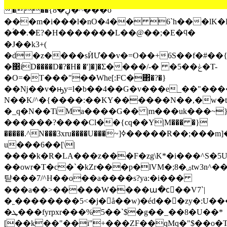
���{ڸ�8�^���o
���m�i���l�nO�4�� 6`h���lK�
�ؑ��.�E?�H�������L��@��;�E�ϥ�
�J��k3+(
�d�z����sЍƯ��v�=O��+6S��f�#��{
�΃iD����D�?�H� �']�]�Σ����/-� �5��ݟ�T-
�O=�T���"��Wһe[:FC�΂�?�}
��ǋ��v�ԣy=l�b��4��G�v���e_��"���
N��K/^�{����:��KY������N��,�w�t
�_q�N��TiMa����G�� |m���uk���~
������?����Cl��{cԛ��Y|M��� �}
�����.^N���3xru����U���~]ߦ�����R��;���m]��ҦQ�
u���6��[\|
����k�R�LA���z���F�zg\K*�i���^S�5U)
��owr�T�c�`�kZr���p�lVM�;8�ۺtw3n^��gMu����U3
탿���7/^H��o��a����s?ya:�i���
���a��>�����W����ա�cٰ��V7`|
�˿��������5<�j�å��w)�éd���zy�:U��
�ܛ���fyrpxr���%5��`$�g��_��8�U��*
[��k��"��i"+���ZF��qMq�"$��o�