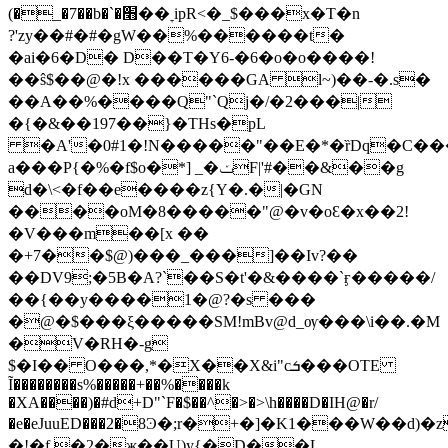
(�_�7��b�`�׫��ׇ ipR<�_$���x�T�n
?'zy��#�#�gW��%������t�
�ai�6�D� D��T�Y6-�6�o�o����!
��ŝ$��@�!x ������GA l~)��-�.s�
��A��%����Q"`Qj�/�2���|
�{�&��197��}�THs�pL
�A'�0#1�!N�����"��E�*�ȑDq�C���
a���P{�%�f$o�*] _�ݖF|'#��&��g
d�\<�f��e����z{Y�.�|�GN
����oM�8�����"@�v�oԐ�x��2!
�V���m��[x ��
�+7��$@)���_���]��Iv?��
��DV9;�5B�A?`��S�t'�&����`ӻ�����/
��{��y����1�@?�s ���
�@�$���ξ�����SM!mBv@d_ѹ���\i��.�M
�V�RH�-g
$�I�� O���,*�X��X&i"cܭ���OTE
Ĩ��������s%�����+��%����k
�XA����)�#d+D"`F�$��^�>�>\h����D�IH@�r/
�e�eJuuED���2�8Ͽ�;r�+�]�K1���W��
�!�f.�2�җ��U)y{�D��L